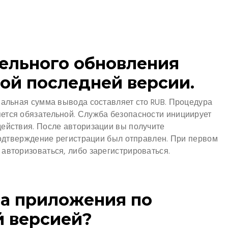
ельного обновления
ой последней версии.
мальная сумма вывода составляет сто RUB. Процедура
ется обязательной. Служба безопасности инициирует
действия. После авторизации вы получите
 подтверждение регистрации был отправлен. При первом
авторизоваться, либо зарегистрироваться.
а приложения по
й версией?