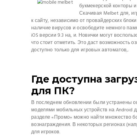
букмекерской конторы и
Скачивая Melbet для, и
к сайту, независимо от провайдерских блок
наличие вирусов и освободите немного памя
iOS версии 9.3 на, и. Новички могут воспо
что стоит отметить. Это даст возможность о
доступно только для игровых автоматов,.
Где доступна загру
для ПК?
В последнем обновлении были устранены о
моделями мобильных устройств на Android д
разделе «Промо» можно найти множество бо
вознаграждения. В некоторых регионах (нап
для игроков.