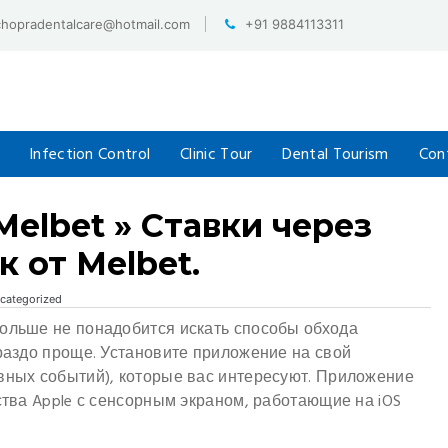
chopradentalcare@hotmail.com
+91 9884113311
Infection Control
Clinic Tour
Dental Tourism
Con
elbet » Ставки через
 от Melbet.
categorized
больше не понадобится искать способы обхода
ораздо проще. Установите приложение на свой
ивных событий), которые вас интересуют. Приложение
ства Apple с сенсорным экраном, работающие на iOS