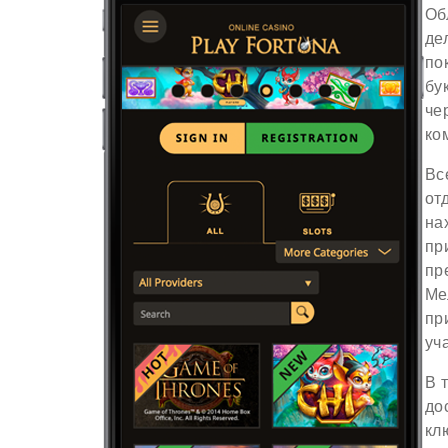
Об
де
по
бу
че
ко
Вс
от
на
пр
пр
Ме
пр
уч
В 
до
кл