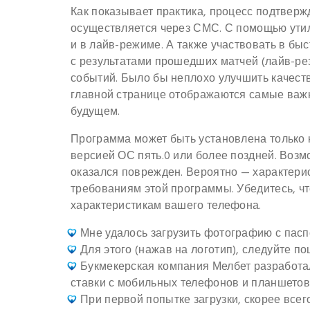
Как показывает практика, процесс подтверж
осуществляется через СМС.
С помощью утил
и в лайв-режиме. А также участвовать в бы
с результатами прошедших матчей (лайв-ре
событий. Было бы неплохо улучшить качеств
главной странице отображаются самые важ
будущем.
Программа может быть установлена только 
версией ОС пять.0 или более поздней. Возм
оказался поврежден. Вероятно — характерис
требованиям этой программы. Убедитесь, ч
характеристикам вашего телефона.
Мне удалось загрузить фотографию с паспо
Для этого (нажав на логотип), следуйте п
Букмекерская компания Мелбет разработ
ставки с мобильных телефонов и планшетов
При первой попытке загрузки, скорее все