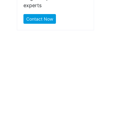
experts
Contact Now