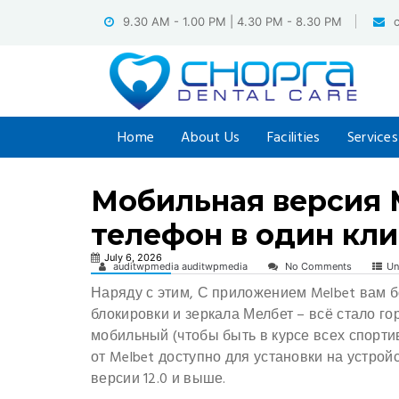
Skip
9.30 AM - 1.00 PM | 4.30 PM - 8.30 PM
to
content
Home
About Us
Facilities
Services
Мобильная версия M
телефон в один клик
July 6, 2026
auditwpmedia auditwpmedia
No Comments
Un
Наряду с этим, С приложением Melbet вам 
блокировки и зеркала Мелбет – всё стало г
мобильный (чтобы быть в курсе всех спорт
от Melbet доступно для установки на устрой
версии 12.0 и выше.