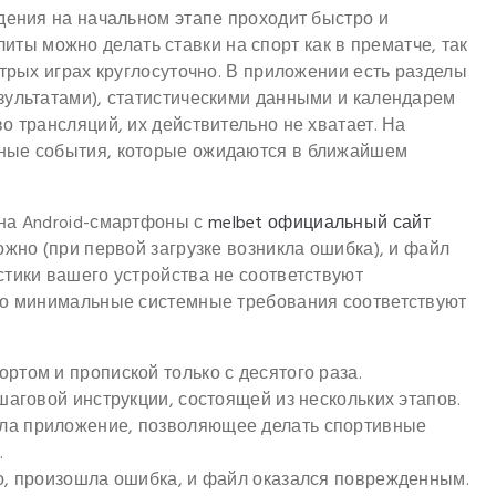
дения на начальном этапе проходит быстро и
иты можно делать ставки на спорт как в прематче, так
стрых играх круглосуточно. В приложении есть разделы
зультатами), статистическими данными и календарем
о трансляций, их действительно не хватает. На
ные события, которые ожидаются в ближайшем
на Android-смартфоны с
melbet официальный сайт
ожно (при первой загрузке возникла ошибка), и файл
тики вашего устройства не соответствуют
то минимальные системные требования соответствуют
ртом и пропиской только с десятого раза.
ошаговой инструкции, состоящей из нескольких этапов.
ала приложение, позволяющее делать спортивные
.
го, произошла ошибка, и файл оказался поврежденным.