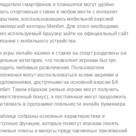
ладатели смартфонов и планшетов могут удобно
лать спортивные ставки в любом месте с интернет-
крытием, воспользовавшись мобильной версией
кмекерской конторы Мелбет. Для этого необходимо
рез используемый браузер зайти на официальный сайт
мпании с мобильного устройства.
е игры онлайн-казино и ставки на спорт разделены на
дельные категории, что позволяет игрокам быстро
ходить любимые развлечения. Пользователи
иложения могут воспользоваться всеми акциями и
едложениями, доступными на основной версии БК
лбет. Таким образом (новые игроки могут получить
иветственный бонус), а постоянные могут продолжить
аствовать в программе лояльности онлайн букмекера.
таблице собраны основные характеристики и
ступные функции, которые помогут игрокам понять
ючевые плюсы и минусы представленных приложений