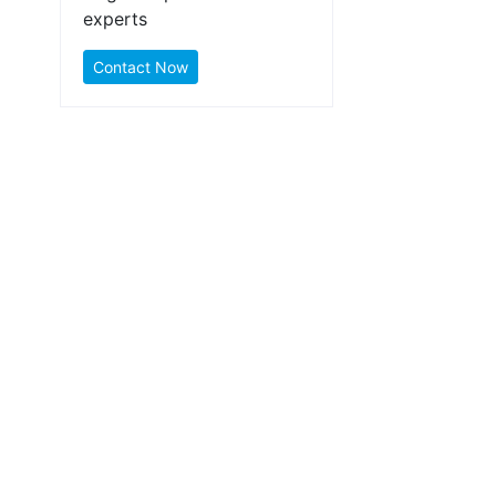
experts
Contact Now