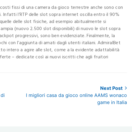
i costi fissi di una camera da gioco terrestre anche sono con
Infatti l’RTP delle slot sopra internet oscilla entro il 90%
quelle delle slot fisiche, ad esempio abitualmente si
 ampia (nuovo 2.500 slot disponibili) di nuovo le slot sopra
ackpot progressivi, sono ben evidenziate. Finalmente, la
ochi con l’aggiunta di amati dagli utenti italiani. AdmiralBet
o intero a agire alle slot, come a la evidente adattabilità
rte – dedicate così ai nuovi iscritti che agli fruitori
Next Post
Next
 di
I migliori casa da gioco online AAMS wonaco
post:
game in Italia