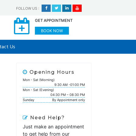
FOLLOW US
:
GET APPOINTMENT
BOOK NOW
tact Us
Opening Hours
Mon - Sat (Morning)
9:30 AM -01:00 PM
Mon - Sat (Evening)
04:30 PM – 08:30 PM
Sunday
By Appointment only
Need Help?
Just make an appointment
to get help from our