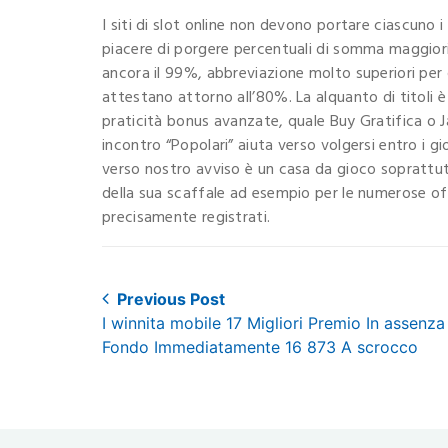
I siti di slot online non devono portare ciascuno 
piacere di porgere percentuali di somma maggiori. 
ancora il 99%, abbreviazione molto superiori per 
attestano attorno all’80%. La alquanto di titoli è
praticità bonus avanzate, quale Buy Gratifica o J
incontro “Popolari” aiuta verso volgersi entro i gi
verso nostro avviso è un casa da gioco soprattutt
della sua scaffale ad esempio per le numerose offe
precisamente registrati.
Post
Previous Post
Previous
I winnita mobile 17 Migliori Premio In assenza
navigation
post:
Fondo Immediatamente 16 873 A scrocco