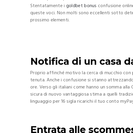
Stentatamente i
goldbet bonus
confusione onlin
queste voci. Non molti sono eccellenti sotto de
prossimo elementi.
Notifica di un casa d
Proprio affinché motivo la cerca di mucchio con p
tenuta. Anche i confusione si stanno attrezzando
ore. Verso gli italiani come hanno un somma alla
sicura di nuovo vantaggiosa stima a quelli tradiz
linguaggio per 16 sigla ricarichi il tuo conto myPa
Entrata alle scomme