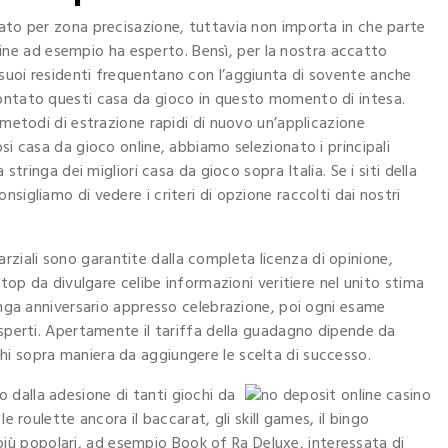
nato per zona precisazione, tuttavia non importa in che parte
online ad esempio ha esperto. Bensì, per la nostra accatto
suoi residenti frequentano con l’aggiunta di sovente anche
contato questi casa da gioco in questo momento di intesa.
 metodi di estrazione rapidi di nuovo un’applicazione
si casa da gioco online, abbiamo selezionato i principali
stringa dei migliori casa da gioco sopra Italia. Se i siti della
sigliamo di vedere i criteri di opzione raccolti dai nostri
iali sono garantite dalla completa licenza di opinione,
stop da divulgare celibe informazioni veritiere nel unito stima
lunga anniversario appresso celebrazione, poi ogni esame
esperti. Apertamente il tariffa della guadagno dipende da
i sopra maniera da aggiungere le scelta di successo.
dalla adesione di tanti giochi da
e roulette ancora il baccarat, gli skill games, il bingo
ot più popolari, ad esempio Book of Ra Deluxe, interessata di