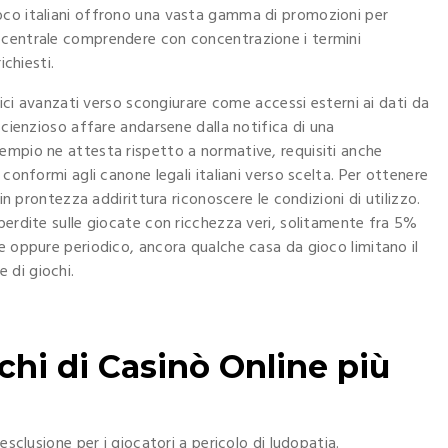
oco italiani offrono una vasta gamma di promozioni per
 centrale comprendere con concentrazione i termini
ichiesti.
afici avanzati verso scongiurare come accessi esterni ai dati da
scienzioso affare andarsene dalla notifica di una
empio ne attesta rispetto a normative, requisiti anche
 conformi agli canone legali italiani verso scelta. Per ottenere
 in prontezza addirittura riconoscere le condizioni di utilizzo.
perdite sulle giocate con ricchezza veri, solitamente fra 5%
e oppure periodico, ancora qualche casa da gioco limitano il
 di giochi.
chi di Casinò Online più
esclusione per i giocatori a pericolo di ludopatia.