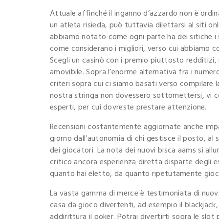
Attuale affinché il inganno d’azzardo non è ordi
un atleta risieda, può tuttavia dilettarsi al siti 
abbiamo notato come ogni parte ha dei sitiche i 
come considerano i migliori, verso cui abbiamo 
Scegli un casinò con i premio piuttosto redditizi,
amovibile. Sopra l’enorme alternativa fra i numero
criteri sopra cui ci siamo basati verso compilare la 
nostra stringa non dovessero sottomettersi, vi con
esperti, per cui dovreste prestare attenzione.
Recensioni costantemente aggiornate anche imparz
giorno dall’autonomia di chi gestisce il posto, al 
dei giocatori. La nota dei nuovi bisca aams si al
critico ancora esperienza diretta disparte degli 
quanto hai eletto, da quanto ripetutamente gioch
La vasta gamma di merce è testimoniata di nuovo 
casa da gioco divertenti, ad esempio il blackjack, l
addirittura il poker. Potrai divertirti sopra le sl