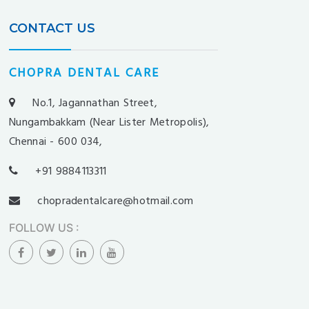
CONTACT US
CHOPRA DENTAL CARE
No.1, Jagannathan Street,
Nungambakkam (Near Lister Metropolis),
Chennai - 600 034,
+91 9884113311
chopradentalcare@hotmail.com
FOLLOW US
: