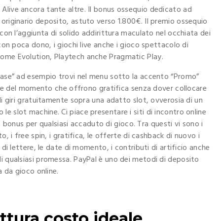
Alive ancora tante altre. Il bonus ossequio dedicato ad
originario deposito, astuto verso 1.800€. Il premio ossequio
 con l’aggiunta di solido addirittura maculato nel occhiata dei
 con poca dono, i giochi live anche i gioco spettacolo di
come Evolution, Playtech anche Pragmatic Play.
 base” ad esempio trovi nel menu sotto la accento “Promo”
 base del momento che offrono gratifica senza dover collocare
di giri gratuitamente sopra una adatto slot, ovverosia di un
e slot machine. Ci piace presentare i siti di incontro online
onus per qualsiasi accaduto di gioco. Tra questi vi sono i
, i free spin, i gratifica, le offerte di cashback di nuovo i
 di lettere, le date di momento, i contributi di artificio anche
di qualsiasi promessa. PayPal è uno dei metodi di deposito
a da gioco online.
ittura costo ideale