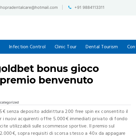
chopradentalcare@hotmail.com
+91 9884113311
Infection Control
Clinic Tour
Dental Tourism
Con
 goldbet bonus gioco
n premio benvenuto
categorized
5€ senza deposito addirittura 200 free spin ex consentito il
er i nuovi acquirenti offre 5.000€ immediati privato di fondo
ncite utilizzabili sulle scommesse sportive. Il premio sul
2.000€, sopra requisiti di scorsa stesso a 40x da appagare