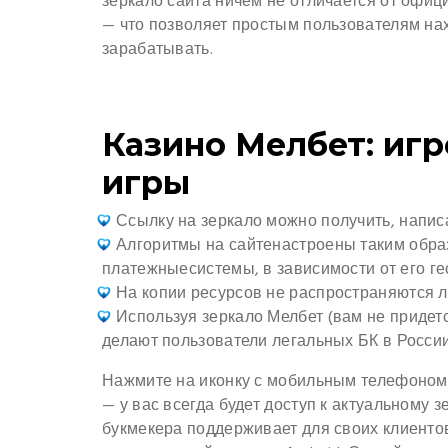
зеркало сайта ничем не отличается от офи
— что позволяет простым пользователям нах
зарабатывать.
Казино Мелбет: игр
игры
Ссылку на зеркало можно получить, напис
Алгоритмы на сайтенастроены таким обра
платежныесистемы, в зависимости от его ге
На копии ресурсов не распространяются 
Используя зеркало Мелбет (вам не придетс
делают пользователи легальных БК в России
Нажмите на иконку с мобильным телефоном 
— у вас всегда будет доступ к актуальному 
букмекера поддерживает для своих клиенто