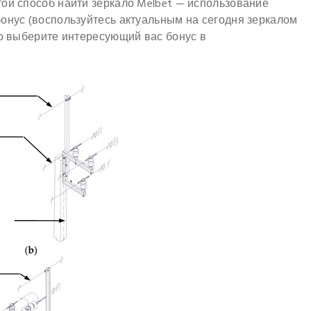
ой способ найти зеркало Melbet — использование
онус (воспользуйтесь актуальным на сегодня зеркалом
го выберите интересующий вас бонус в