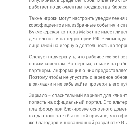
популярных в среде бетторов. Отдельно стои
работает по документам государства Кюрас
Также игроки могут настроить уведомления 
коэффициентов на избранные события и сп
Букмекерская контора Melbet не имеет лиц
деятельности на территории РФ. Рекомендуе
лицензией на игорную деятельность на терр
Следует подчеркнуть, что рабочее melbet з
новым клиентам. Во-первых, ссылки на раб
партнеры. Информация о них предоставляе
Поэтому чтобы не упустить очередное обнов
в закладки и не забывайте проверять его пу
Зеркало – спасительный вариант для клиент
попасть на официальный портал. Это альтер
платформу при блокировке основного домена
входа стоит хотя бы по той причине, что о
же благодаря инновационной разработке Вы 