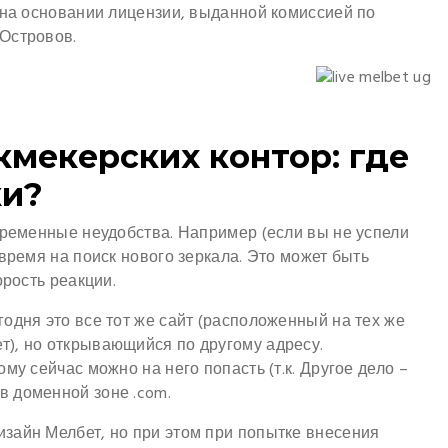
 на основании лицензии, выданной комиссией по
Островов.
кмекерских контор: где
ки?
временные неудобства. Например (если вы не успели
время на поиск нового зеркала. Это может быть
орость реакции.
одня это все тот же сайт (расположенный на тех же
), но открывающийся по другому адресу.
му сейчас можно на него попасть (т.к. Другое дело –
 доменной зоне .com.
зайн Мелбет, но при этом при попытке внесения