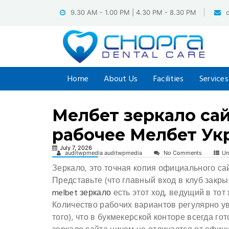
Skip
9.30 AM - 1.00 PM | 4.30 PM - 8.30 PM
to
content
Home
About Us
Facilities
Services
Мелбет зеркало сай
рабочее Мелбет Ук
July 7, 2026
auditwpmedia auditwpmedia
No Comments
Un
Зеркало, это точная копия официального са
Представьте (что главный вход в клуб закрыт
melbet зеркало
есть этот ход, ведущий в тот
Количество рабочих вариантов регулярно у
того), что в букмекерской конторе всегда г