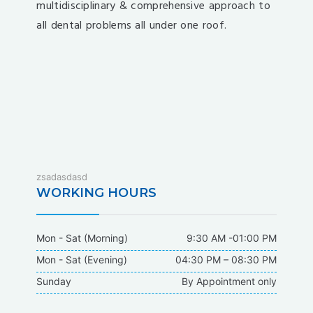
multidisciplinary & comprehensive approach to
all dental problems all under one roof.
fixbet
zsadasdasd
dodobet
WORKING HOURS
dodobet
poliwin
Mon - Sat (Morning)
9:30 AM -01:00 PM
oldcasino
Mon - Sat (Evening)
04:30 PM – 08:30 PM
casipol
Sunday
By Appointment only
barbibet
kargabet