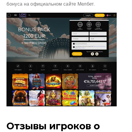
бонуса на официальном сайте Мелбет.
Отзывы игроков о