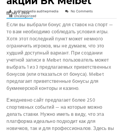
акции БК Melbet
auditwpmedia auditwpmedia
No Comments
July 7, 2026
Uncategorized
Если вы выбрали бонус для ставок на спорт —
то вам необходимо соблюдать условия игры.
Хотя этот последний пункт может немного
ограничить игроков, мы не думаем, что это
худший доступный вариант.
При создании
учетной записи в Melbet пользователь может
выбрать 1 из 3 предлагаемых приветственных
бонусов (или отказаться от бонуса). Melbet
предлагает приветственные бонусы для
букмекерской конторы и казино.
Ежедневно сайт предлагает более 250
спортивных событий — на которые можно
делать ставки. Нужно иметь в виду, что эта
платформа идеально подходит как для
новичков, так и для профессионалов. Здесь вы