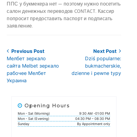
ППС у букмекера нет — поэтому нужно посетить
салон денежных переводов CONTACT. Кассир
попросит предоставить паспорт и подписать
заявление.
Post
Previous Post
Next Post
Previous
Next
Мелбет зеркало
Dziś popularne:
navigation
post:
post:
сайта Melbet зеркало
bukmacherskie,
рабочее Мелбет
dzienne i pewne typy
Украина
Opening Hours
Mon - Sat (Morning)
9:30 AM -01:00 PM
Mon - Sat (Evening)
04:30 PM – 08:30 PM
Sunday
By Appointment only