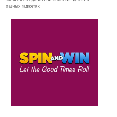
записей на одного пользователя даже на
разных гаджетах.