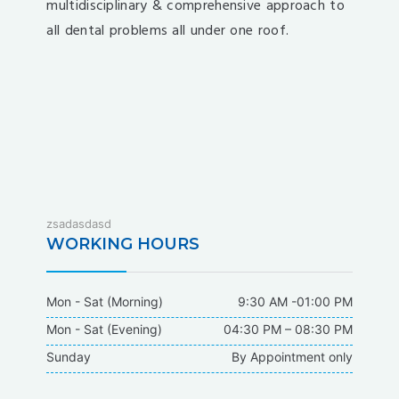
multidisciplinary & comprehensive approach to
all dental problems all under one roof.
fixbet
zsadasdasd
dodobet
WORKING HOURS
dodobet
poliwin
Mon - Sat (Morning)
9:30 AM -01:00 PM
oldcasino
Mon - Sat (Evening)
04:30 PM – 08:30 PM
casipol
Sunday
By Appointment only
barbibet
kargabet