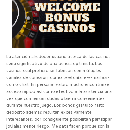
La atención alrededor usuario acerca de las casinos
serí­a significativo de una pericia optimista. Los
casinos cual prefiero se fabrican con múltiples
canales de conexión, como telefonía, e-e-mail así­
como chat. En persona, valoro mucho encontrarse
acceso rápido así­ como efectivo a la asistencia una
vez que comienzan dudas o bien inconvenientes
durante nuestro juego. Los bonos gratuito falto
depósito además resultan excesivamente
interesantes, por consiguiente posibilitan participar
joviales menor riesgo. Me satisfacen porque son la