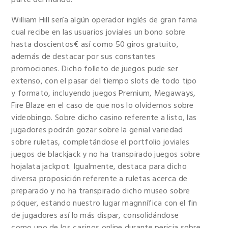
parte del mundo.
William Hill serí­a algún operador inglés de gran fama
cual recibe en las usuarios joviales un bono sobre
hasta doscientos€ así­ como 50 giros gratuito,
además de destacar por sus constantes
promociones. Dicho folleto de juegos pude ser
extenso, con el pasar del tiempo slots de todo tipo
y formato, incluyendo juegos Premium, Megaways,
Fire Blaze en el caso de que nos lo olvidemos sobre
videobingo. Sobre dicho casino referente a listo, las
jugadores podrán gozar sobre la genial variedad
sobre ruletas, completándose el portfolio joviales
juegos de blackjack y no ha transpirado juegos sobre
hojalata jackpot. Igualmente, destaca para dicho
diversa proposición referente a ruletas acerca de
preparado y no ha transpirado dicho museo sobre
póquer, estando nuestro lugar magnnífica con el fin
de jugadores así­ lo más dispar, consolidándose