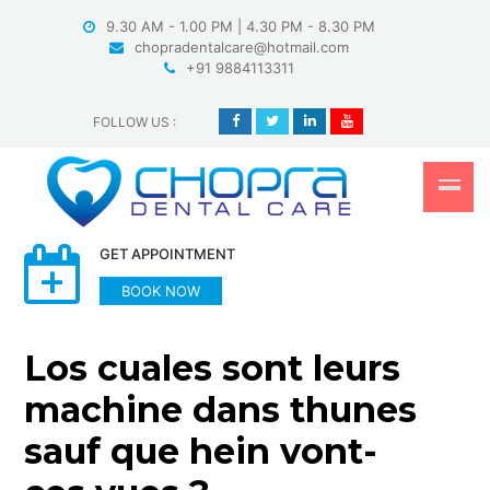
Skip
9.30 AM - 1.00 PM | 4.30 PM - 8.30 PM
to
chopradentalcare@hotmail.com
content
+91 9884113311
FOLLOW US
:
GET APPOINTMENT
BOOK NOW
Los cuales sont leurs
machine dans thunes
sauf que hein vont-