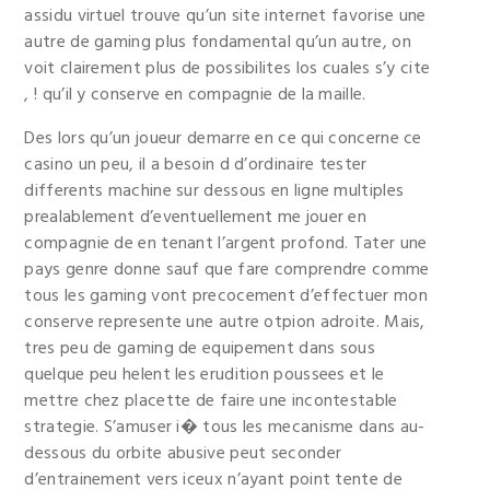
assidu virtuel trouve qu’un site internet favorise une
autre de gaming plus fondamental qu’un autre, on
voit clairement plus de possibilites los cuales s’y cite
, ! qu’il y conserve en compagnie de la maille.
Des lors qu’un joueur demarre en ce qui concerne ce
casino un peu, il a besoin d d’ordinaire tester
differents machine sur dessous en ligne multiples
prealablement d’eventuellement me jouer en
compagnie de en tenant l’argent profond. Tater une
pays genre donne sauf que fare comprendre comme
tous les gaming vont precocement d’effectuer mon
conserve represente une autre otpion adroite. Mais,
tres peu de gaming de equipement dans sous
quelque peu helent les erudition poussees et le
mettre chez placette de faire une incontestable
strategie. S’amuser i� tous les mecanisme dans au-
dessous du orbite abusive peut seconder
d’entrainement vers iceux n’ayant point tente de