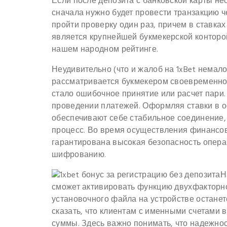
Если после депозита с банковской карты н
сначала нужно будет провести транзакцию ч
пройти проверку один раз, причем в ставках
является крупнейшей букмекерской конторой
нашем народном рейтинге.
Неудивительно (что и жалоб на 1xBet немало)
рассматривается букмекером своевременно.
стало ошибочное принятие или расчет пари
проведении платежей. Оформляя ставки в 
обеспечивают себе стабильное соединение,
процесс. Во время осуществления финансо
гарантирована высокая безопасность опера
шифрованию.
Н
сможет активировать функцию двухфакторн
установочного файла на устройстве остане
сказать, что клиентам с именными счетами 
суммы. Здесь важно понимать, что надежно