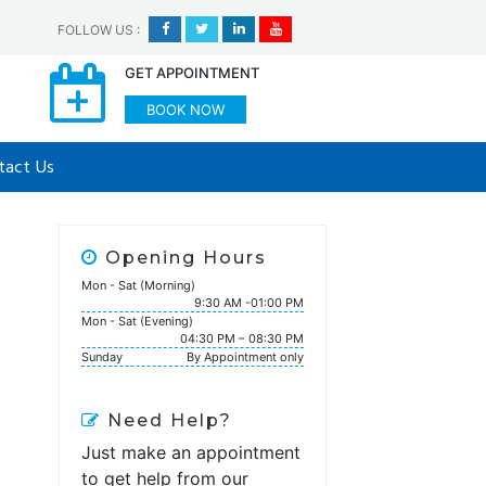
FOLLOW US
:
GET APPOINTMENT
BOOK NOW
tact Us
Opening Hours
Mon - Sat (Morning)
9:30 AM -01:00 PM
Mon - Sat (Evening)
04:30 PM – 08:30 PM
Sunday
By Appointment only
Need Help?
Just make an appointment
to get help from our