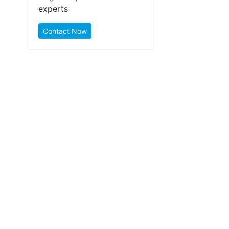
experts
Contact Now