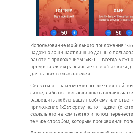
Использование мобильного приложения 1xBe
надежно защищает личные данные пользоват
работе с приложением 1xBet — всегда можно
предоставляем различные способы связи дл
для наших пользователей.
Связаться с нами можно по электронной по
сайте, либо воспользовавшись онлайн-чато
разрешить любую вашу проблему или ответи
приложение 1xBet сразу на тот гаджет (с кот
скачать его на компьютер и потом перенести
тем же способом, которым производили поп