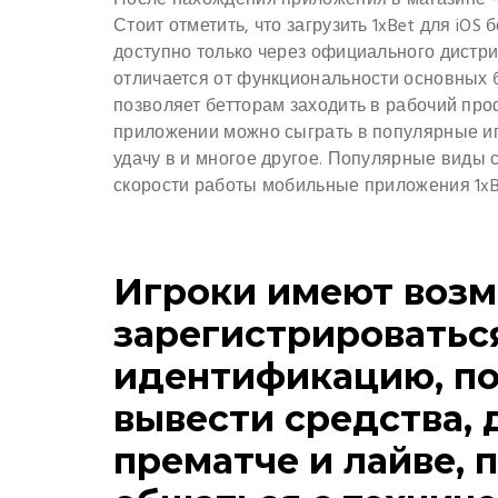
После нахождения приложения в магазине — 
Стоит отметить, что загрузить 1xBet для iOS
доступно только через официального дистр
отличается от функциональности основных б
позволяет бетторам заходить в рабочий про
приложении можно сыграть в популярные игры
удачу в и многое другое. Популярные виды 
скорости работы мобильные приложения 1xBe
Игроки имеют воз
зарегистрироватьс
идентификацию, по
вывести средства, 
прематче и лайве, 