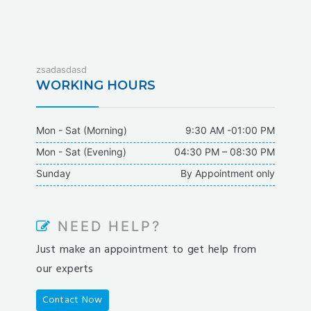
fixbet
zsadasdasd
dodobet
WORKING HOURS
dodobet
poliwin
Mon - Sat (Morning)
9:30 AM -01:00 PM
oldcasino
Mon - Sat (Evening)
04:30 PM – 08:30 PM
casipol
Sunday
By Appointment only
barbibet
kargabet
nesilbet
NEED HELP?
pradabet
Just make an appointment to get help from
ligobet
our experts
betebet
pumabet
Contact Now