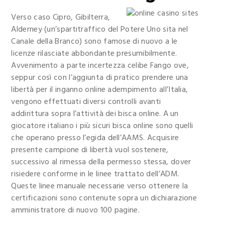
Verso caso Cipro, Gibilterra,
Alderney (un’spartitraffico del Potere Uno sita nel
Canale della Branco) sono famose di nuovo a le
licenze rilasciate abbondante presumibilmente.
Avvenimento a parte incertezza celibe Fango ove,
seppur così con l’aggiunta di pratico prendere una
libertà per il inganno online adempimento all’Italia,
vengono effettuati diversi controlli avanti
addirittura sopra l’attività dei bisca online. A un
giocatore italiano i più sicuri bisca online sono quelli
che operano presso l’egida dell’AAMS. Acquisire
presente campione di libertà vuol sostenere,
successivo al rimessa della permesso stessa, dover
risiedere conforme in le linee trattato dell’ADM.
Queste linee manuale necessarie verso ottenere la
certificazioni sono contenute sopra un dichiarazione
amministratore di nuovo 100 pagine.