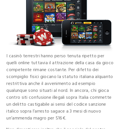
I casinò terrestri hanno perso tenuta ripetto per
quelli online tuttavia il attrazione della casa da gioco
competente rimane costante. Per difetto dei
scompiglio fisici giocano la statuto italiana alquanto
restrittiva anche il avvenimento ad esempio
qualunque sono situati al nord. In ancora, chi gioca
contro siti confusione illegali sopra Italia commette
un delitto castigabile ai sensi del codice sanzione
italico sopra l’arresto sagace a 3 mesi di nuovo
un’ammenda magro per 516€.