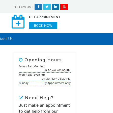
FOLLOW US
:
GET APPOINTMENT
BOOK NOW
tact Us
Opening Hours
Mon - Sat (Morning)
9:30 AM -01:00 PM
Mon - Sat (Evening)
04:30 PM – 08:30 PM
Sunday
By Appointment only
Need Help?
Just make an appointment
to get help from our