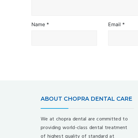
Name
*
Email
*
ABOUT CHOPRA DENTAL CARE
We at chopra dental are committed to
providing world-class dental treatment
of highest quality of standard at