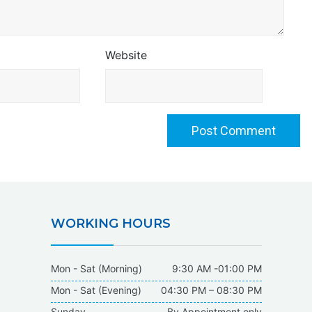
Website
WORKING HOURS
Mon - Sat (Morning)
9:30 AM -01:00 PM
Mon - Sat (Evening)
04:30 PM – 08:30 PM
Sunday
By Appointment only