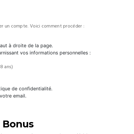
er un compte. Voici comment procéder :
aut à droite de la page.
rnissant vos informations personnelles :
18 ans)
tique de confidentialité.
votre email.
e Bonus