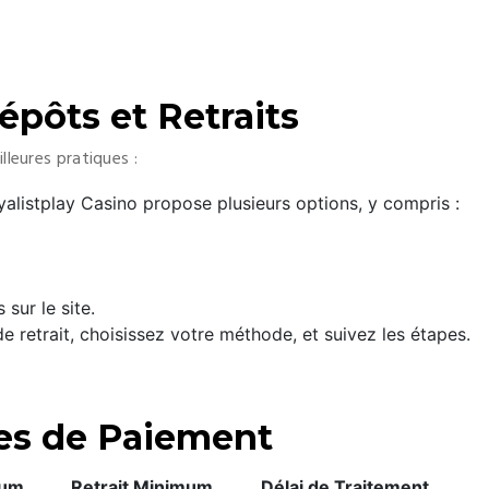
épôts et Retraits
lleures pratiques :
yalistplay Casino propose plusieurs options, y compris :
 sur le site.
de retrait, choisissez votre méthode, et suivez les étapes.
es de Paiement
mum
Retrait Minimum
Délai de Traitement