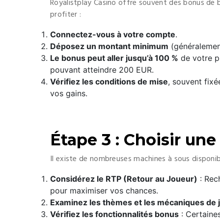
Royalistplay Casino offre souvent des bonus de 
profiter :
Connectez-vous à votre compte
.
Déposez un montant minimum
(généralemen
Le bonus peut aller jusqu’à 100 %
de votre p
pouvant atteindre 200 EUR.
Vérifiez les conditions de mise
, souvent fix
vos gains.
Étape 3 : Choisir un
Il existe de nombreuses machines à sous disponibl
Considérez le RTP (Retour au Joueur)
: Rec
pour maximiser vos chances.
Examinez les thèmes et les mécaniques de 
Vérifiez les fonctionnalités bonus
: Certaine