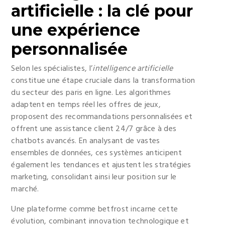
artificielle : la clé pour
une expérience
personnalisée
Selon les spécialistes, l’
intelligence artificielle
constitue une étape cruciale dans la transformation
du secteur des paris en ligne. Les algorithmes
adaptent en temps réel les offres de jeux,
proposent des recommandations personnalisées et
offrent une assistance client 24/7 grâce à des
chatbots avancés. En analysant de vastes
ensembles de données, ces systèmes anticipent
également les tendances et ajustent les stratégies
marketing, consolidant ainsi leur position sur le
marché.
Une plateforme comme betfrost incarne cette
évolution, combinant innovation technologique et