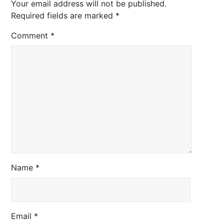
Your email address will not be published.
Required fields are marked
*
Comment
*
Name
*
Email
*