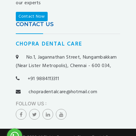
our experts
betebet
pumabet
Contact Now
yakabet
CONTACT US
istanbulbahis
tarafbet
CHOPRA DENTAL CARE
betovis
süratbet
No.1, Jagannathan Street, Nungambakkam
milosbet
(Near Lister Metropolis), Chennai - 600 034,
medusabahis
+91 9884113311
benimbahis
turboslot
chopradentalcare@hotmail.com
trwin
FOLLOW US
:
betwild
alobet
betrupi
slotbar