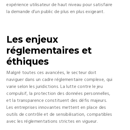
expérience utilisateur de haut niveau pour satisfaire
la demande d’un public de plus en plus exigeant.
Les enjeux
réglementaires et
éthiques
Malgré toutes ces avancées, le secteur doit
naviguer dans un cadre réglementaire complexe, qui
varie selon les juridictions. La lutte contre le jeu
compulsif, la protection des données personnelles,
et la transparence constituent des défis majeurs.
Les entreprises innovantes mettent en place des
outils de contrôle et de sensibilisation, compatibles
avec les réglementations strictes en vigueur.