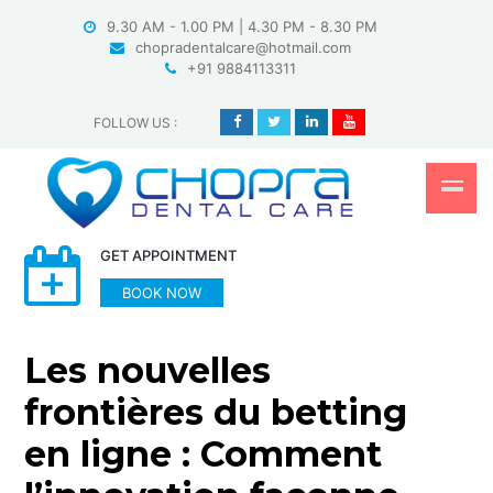
Skip
9.30 AM - 1.00 PM | 4.30 PM - 8.30 PM
to
chopradentalcare@hotmail.com
content
+91 9884113311
FOLLOW US
:
GET APPOINTMENT
BOOK NOW
Les nouvelles
frontières du betting
en ligne : Comment