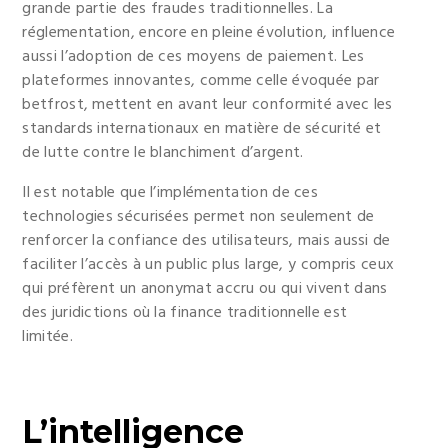
grande partie des fraudes traditionnelles. La
réglementation, encore en pleine évolution, influence
aussi l’adoption de ces moyens de paiement. Les
plateformes innovantes, comme celle évoquée par
betfrost, mettent en avant leur conformité avec les
standards internationaux en matière de sécurité et
de lutte contre le blanchiment d’argent.
Il est notable que l’implémentation de ces
technologies sécurisées permet non seulement de
renforcer la confiance des utilisateurs, mais aussi de
faciliter l’accès à un public plus large, y compris ceux
qui préfèrent un anonymat accru ou qui vivent dans
des juridictions où la finance traditionnelle est
limitée.
L’intelligence