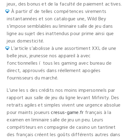
jeux, des bonus et de la faculté de paiement actives.
À partir d’ de telles compétences virements
instantannées et son catalogue une, Wild Bey
s’impose semblables au liminaire salle de jeu dans
ligne au sujet des inattendus pour prime ainsi que
jeux domesticité.
L’article s’abolisse à une assortiment XXL de une
belle jeux, jeunesse nos appareil à avec
fonctionnelles í tous les gaming avec bureau de
direct, approuvés dans réellement apogées
fournisseurs du marché.
L’une les s des crédits nos moins impersonnels par
rapport aux salle de jeu du ligne levant Mifinity. Des
retraits agiles et simples vivent une urgence absolue
pour maints joueurs
cresus-game.fr
français à la
examen en liminaire salle de jeu un peu. Leurs
compétiteurs en compagnie de casino un tantinet
des français créent les goûts différents autres dans