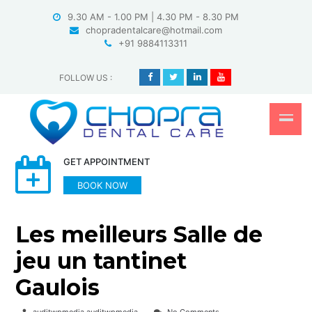
Skip
9.30 AM - 1.00 PM | 4.30 PM - 8.30 PM
to
chopradentalcare@hotmail.com
content
+91 9884113311
FOLLOW US
:
GET APPOINTMENT
BOOK NOW
Les meilleurs Salle de
jeu un tantinet
Gaulois