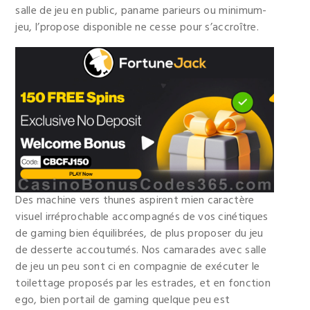
salle de jeu en public, paname parieurs ou minimum-
jeu, l’propose disponible ne cesse pour s’accroître.
Des machine vers thunes aspirent mien caractère
visuel irréprochable accompagnés de vos cinétiques
de gaming bien équilibrées, de plus proposer du jeu
de desserte accoutumés. Nos camarades avec salle
de jeu un peu sont ci en compagnie de exécuter le
toilettage proposés par les estrades, et en fonction
ego, bien portail de gaming quelque peu est