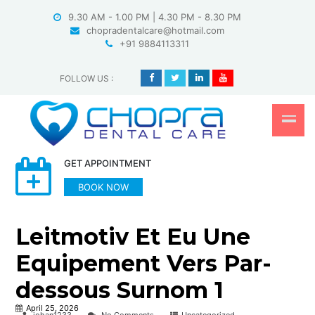
Skip
9.30 AM - 1.00 PM | 4.30 PM - 8.30 PM
to
chopradentalcare@hotmail.com
content
+91 9884113311
FOLLOW US
:
GET APPOINTMENT
BOOK NOW
Leitmotiv Et Eu Une
Equipement Vers Par-
dessous Surnom 1
April 25, 2026