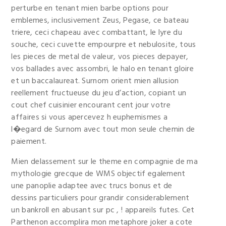
perturbe en tenant mien barbe options pour
emblemes, inclusivement Zeus, Pegase, ce bateau
triere, ceci chapeau avec combattant, le lyre du
souche, ceci cuvette empourpre et nebulosite, tous
les pieces de metal de valeur, vos pieces depayer,
vos ballades avec assombri, le halo en tenant gloire
et un baccalaureat. Surnom orient mien allusion
reellement fructueuse du jeu d’action, copiant un
cout chef cuisinier encourant cent jour votre
affaires si vous apercevez h euphemismes a
l�egard de Surnom avec tout mon seule chemin de
paiement.
Mien delassement sur le theme en compagnie de ma
mythologie grecque de WMS objectif egalement
une panoplie adaptee avec trucs bonus et de
dessins particuliers pour grandir considerablement
un bankroll en abusant sur pc , ! appareils futes. Cet
Parthenon accomplira mon metaphore joker a cote