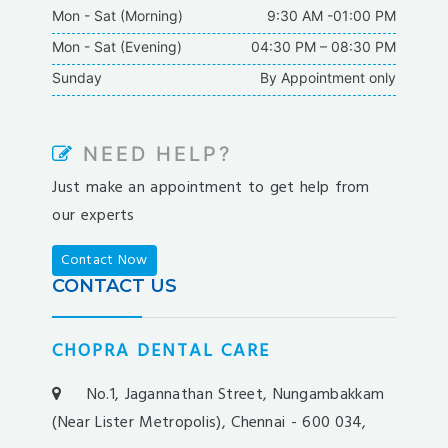
Mon - Sat (Morning)
9:30 AM -01:00 PM
oldcasino
Mon - Sat (Evening)
04:30 PM – 08:30 PM
casipol
Sunday
By Appointment only
barbibet
kargabet
nesilbet
NEED HELP?
pradabet
Just make an appointment to get help from
ligobet
our experts
betebet
pumabet
Contact Now
yakabet
CONTACT US
istanbulbahis
tarafbet
CHOPRA DENTAL CARE
betovis
süratbet
No.1, Jagannathan Street, Nungambakkam
milosbet
(Near Lister Metropolis), Chennai - 600 034,
medusabahis