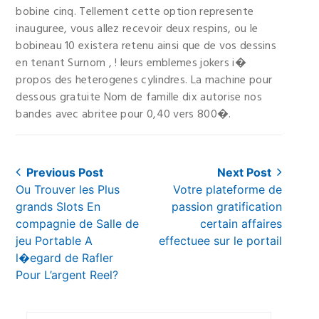
bobine cinq. Tellement cette option represente
inauguree, vous allez recevoir deux respins, ou le
bobineau 10 existera retenu ainsi que de vos dessins
en tenant Surnom , ! leurs emblemes jokers i�
propos des heterogenes cylindres. La machine pour
dessous gratuite Nom de famille dix autorise nos
bandes avec abritee pour 0,40 vers 800�.
Post
Previous Post
Next Post
Previous
Next
Ou Trouver les Plus
Votre plateforme de
navigation
post:
post:
grands Slots En
passion gratification
compagnie de Salle de
certain affaires
jeu Portable A
effectuee sur le portail
l�egard de Rafler
Pour L’argent Reel?