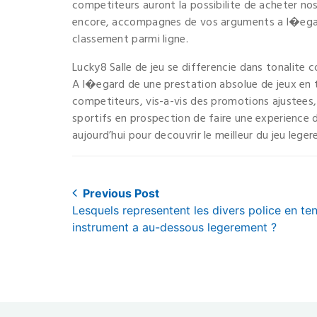
competiteurs auront la possibilite de acheter nos 
encore, accompagnes de vos arguments a l�egard
classement parmi ligne.
Lucky8 Salle de jeu se differencie dans tonalite co
A l�egard de une prestation absolue de jeux en te
competiteurs, vis-a-vis des promotions ajustees,
sportifs en prospection de faire une experience 
aujourd’hui pour decouvrir le meilleur du jeu leg
Post
Previous Post
Previous
Lesquels representent les divers police en te
navigation
post:
instrument a au-dessous legerement ?