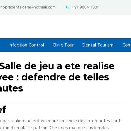
chopradentalcare@hotmail.com
+91 9884113311
Infection Control
Clinic Tour
Dental Tourism
Con
alle de jeu a ete realise
ee : defendre de telles
autes
ef
n particuliere au entier-ecrire un texte des internautes sauf
tion d’un plaisir patron. Chez ces quelques ustensiles