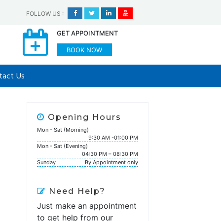
FOLLOW US
:
GET APPOINTMENT
BOOK NOW
tact Us
Opening Hours
Mon - Sat (Morning)
9:30 AM -01:00 PM
Mon - Sat (Evening)
04:30 PM – 08:30 PM
Sunday
By Appointment only
Need Help?
Just make an appointment
to get help from our