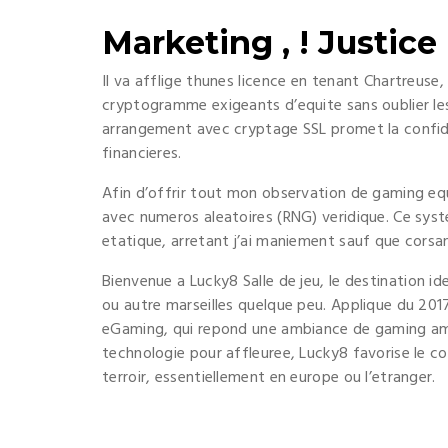
Marketing , ! Justice
Il va afflige thunes licence en tenant Chartreuse,
cryptogramme exigeants d’equite sans oublier le
arrangement avec cryptage SSL promet la confide
financieres.
Afin d’offrir tout mon observation de gaming eq
avec numeros aleatoires (RNG) veridique. Ce syst
etatique, arretant j’ai maniement sauf que corsan
Bienvenue a Lucky8 Salle de jeu, le destination id
ou autre marseilles quelque peu. Applique du 201
eGaming, qui repond une ambiance de gaming ame
technologie pour affleuree, Lucky8 favorise le co
terroir, essentiellement en europe ou l’etranger.