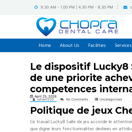
Skip
9.30 AM - 1.00 PM | 4.30 PM - 8.30 PM
to
content
Home
About Us
Facilities
Services
Le dispositif Lucky8 S
de une priorite achev
competences intern
April 25, 2026
johan1233
No Comments
Uncategorized
Politique de jeux Ch
Ce travail Lucky8 Salle de jeu accorde le attentio
que digne leurs fonctionnalites dediees en attribu