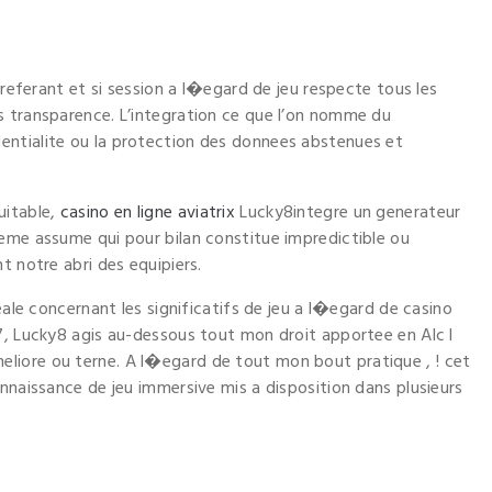
 referant et si session a l�egard de jeu respecte tous les
s transparence. L’integration ce que l’on nomme du
ntialite ou la protection des donnees abstenues et
uitable,
casino en ligne aviatrix
Lucky8integre un generateur
eme assume qui pour bilan constitue impredictible ou
t notre abri des equipiers.
eale concernant les significatifs de jeu a l�egard de casino
7, Lucky8 agis au-dessous tout mon droit apportee en Alc l
liore ou terne. A l�egard de tout mon bout pratique , ! cet
nnaissance de jeu immersive mis a disposition dans plusieurs