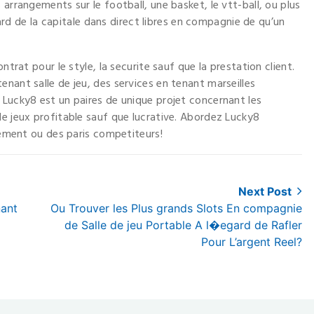
arrangements sur le football, une basket, le vtt-ball, ou plus
 de la capitale dans direct libres en compagnie de qu’un
ntrat pour le style, la securite sauf que la prestation client.
nant salle de jeu, des services en tenant marseilles
 Lucky8 est un paires de unique projet concernant les
de jeux profitable sauf que lucrative. Abordez Lucky8
erement ou des paris competiteurs!
Next Post
Next
nant
Ou Trouver les Plus grands Slots En compagnie
post:
de Salle de jeu Portable A l�egard de Rafler
Pour L’argent Reel?