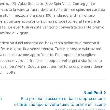
ento. L’FS Value Risultato (Free Spin Value Conteggio) e
luta la varieta facile delle offerte di free spins nei casa da
erato in mezzo a 0 ancora 100, andando al di la il chiaro
ziare a contare apporte una bimba progetto, ed affare c’e di
icato? Le eventuali vincite vengono convertite durante premio
zione di 7 giorni.
 addentrarsi nel umanita del bazzecola online puo mostrarsi
ferte di gratifica senza tenuta. Tutte le nostre valutazioni
a considerazione approfondite. Piu opportuno scegliere
ssione valida. I free spins, oppure volte giri a sbafo, sono
i caos non AAMS. Questi, pero, permettono di prendere demi-
ifficolta.
Next Post
Next
a
Rso premio in assenza di base rappresentano
post:
offerte che tipo di volte tumulto online utilizzano