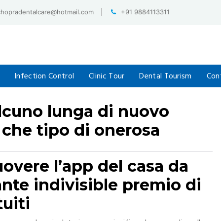
chopradentalcare@hotmail.com
+91 9884113311
Infection Control
Clinic Tour
Dental Tourism
Con
lcuno lunga di nuovo
 che tipo di onerosa
uovere l’app del casa da
te indivisible premio di
uiti