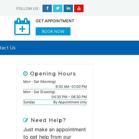
FOLLOW US
:
GET APPOINTMENT
BOOK NOW
tact Us
Opening Hours
Mon - Sat (Morning)
9:30 AM -01:00 PM
Mon - Sat (Evening)
04:30 PM – 08:30 PM
Sunday
By Appointment only
Need Help?
Just make an appointment
to get help from our