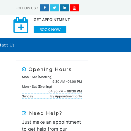
FOLLOW US
:
GET APPOINTMENT
BOOK NOW
tact Us
Opening Hours
Mon - Sat (Morning)
9:30 AM -01:00 PM
Mon - Sat (Evening)
04:30 PM – 08:30 PM
Sunday
By Appointment only
Need Help?
Just make an appointment
to get help from our