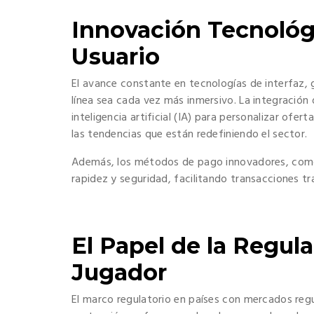
Innovación Tecnológi
Usuario
El avance constante en tecnologías de interfaz, g
línea sea cada vez más inmersivo. La integración d
inteligencia artificial (IA) para personalizar of
las tendencias que están redefiniendo el sector.
Además, los métodos de pago innovadores, como
rapidez y seguridad, facilitando transacciones t
El Papel de la Regula
Jugador
El marco regulatorio en países con mercados reg