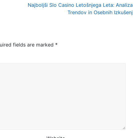
Next
Najboljši Slo Casino Letošnjega Leta: Analiza
post:
Trendov in Osebnih Izkušenj
uired fields are marked
*