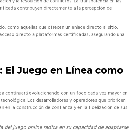
ción y la resolución de conflictos. La transparencia en las
erificada contribuyen directamente a la percepción de
do, como aquellas que ofrecen un enlace directo al sitio,
s acceso directo a plataformas certificadas, asegurando una
: El Juego en Línea como
línea continuará evolucionando con un foco cada vez mayor en
n tecnológica. Los desarrolladores y operadores que prioricen
ren en la construcción de confianza y en la fidelización de sus
ria del juego online radica en su capacidad de adaptarse