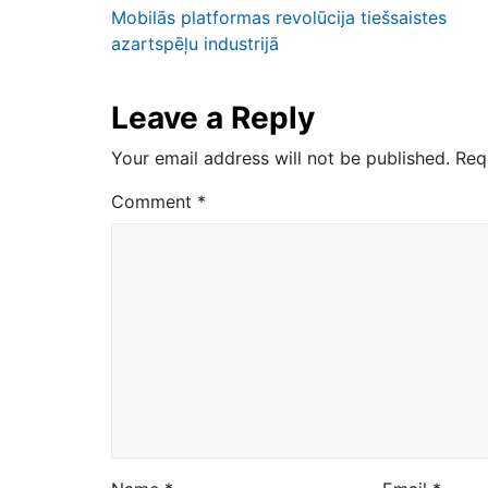
Previous
Mobilās platformas revolūcija tiešsaistes
navigation
post:
azartspēļu industrijā
Leave a Reply
Your email address will not be published.
Req
Comment
*