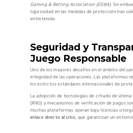
Gaming & Betting Association (EGBA)
. Sin emba
rigurosidad en las medidas de protección han sid
entretenida.
Seguridad y Transpar
Juego Responsable
Uno de los mayores desafíos en el ámbito del jueg
integridad de las operaciones. Las plataformas 
los estrictos estándares internacionales de prot
La adopción de tecnologías de cifrado de última
(RNG) y mecanismos de verificación de pagos son
muchas plataformas operan bajo licencias otorga
enlace directo al sitio
, que garantizan un entorno