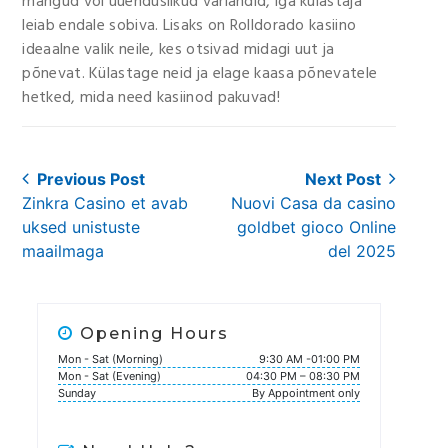
mängud või uuenduslikud variandid, iga külastaja
leiab endale sobiva. Lisaks on Rolldorado kasiino
ideaalne valik neile, kes otsivad midagi uut ja
põnevat. Külastage neid ja elage kaasa põnevatele
hetked, mida need kasiinod pakuvad!
Post
Previous Post
Next Post
Previous
Next
Zinkra Casino et avab
Nuovi Casa da casino
navigation
post:
post:
uksed unistuste
goldbet gioco Online
maailmaga
del 2025
Opening Hours
Mon - Sat (Morning)
9:30 AM -01:00 PM
Mon - Sat (Evening)
04:30 PM – 08:30 PM
Sunday
By Appointment only