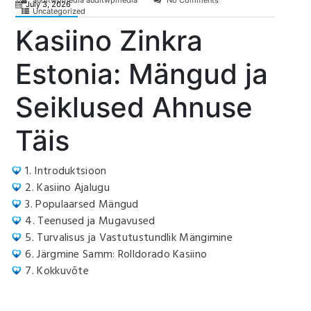
auditwpmedia auditwpmedia
No Comments
July 3, 2026
Uncategorized
Kasiino Zinkra
Estonia: Mängud ja
Seiklused Ahnuse
Täis
1. Introduktsioon
2. Kasiino Ajalugu
3. Populaarsed Mängud
4. Teenused ja Mugavused
5. Turvalisus ja Vastutustundlik Mängimine
6. Järgmine Samm: Rolldorado Kasiino
7. Kokkuvõte