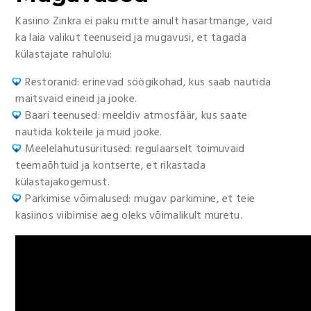
Kasiino Zinkra ei paku mitte ainult hasartmänge, vaid
ka laia valikut teenuseid ja mugavusi, et tagada
külastajate rahulolu:
Restoranid: erinevad söögikohad, kus saab nautida
maitsvaid eineid ja jooke.
Baari teenused: meeldiv atmosfäär, kus saate
nautida kokteile ja muid jooke.
Meelelahutusüritused: regulaarselt toimuvaid
teemaõhtuid ja kontserte, et rikastada
külastajakogemust.
Parkimise võimalused: mugav parkimine, et teie
kasiinos viibimise aeg oleks võimalikult muretu.