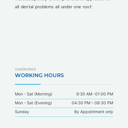
all dental problems all under one roof.
fixbet
zsadasdasd
dodobet
WORKING HOURS
dodobet
poliwin
Mon - Sat (Morning)
9:30 AM -01:00 PM
oldcasino
Mon - Sat (Evening)
04:30 PM – 08:30 PM
casipol
Sunday
By Appointment only
barbibet
kargabet