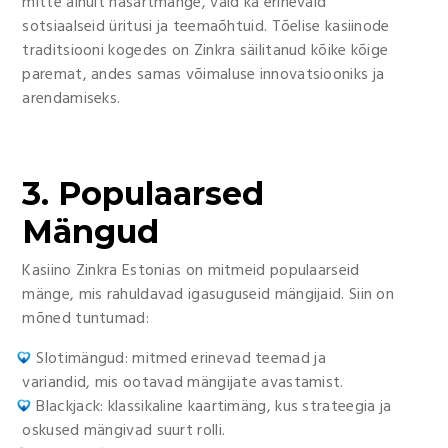
mitte ainult hasartmänge, vaid ka erinevaid
sotsiaalseid üritusi ja teemaõhtuid. Tõelise kasiinode
traditsiooni kogedes on Zinkra säilitanud kõike kõige
paremat, andes samas võimaluse innovatsiooniks ja
arendamiseks.
3. Populaarsed
Mängud
Kasiino Zinkra Estonias on mitmeid populaarseid
mänge, mis rahuldavad igasuguseid mängijaid. Siin on
mõned tuntumad:
Slotimängud: mitmed erinevad teemad ja
variandid, mis ootavad mängijate avastamist.
Blackjack: klassikaline kaartimäng, kus strateegia ja
oskused mängivad suurt rolli.