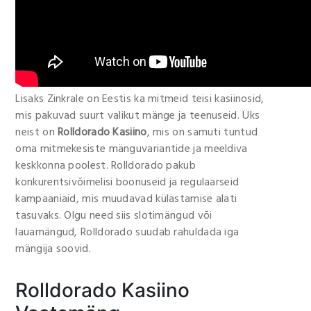
Lisaks Zinkrale on Eestis ka mitmeid teisi kasiinosid,
mis pakuvad suurt valikut mänge ja teenuseid. Üks
neist on
Rolldorado Kasiino
, mis on samuti tuntud
oma mitmekesiste mänguvariantide ja meeldiva
keskkonna poolest. Rolldorado pakub
konkurentsivõimelisi boonuseid ja regulaarseid
kampaaniaid, mis muudavad külastamise alati
tasuvaks. Olgu need siis slotimängud või
lauamängud, Rolldorado suudab rahuldada iga
mängija soovid.
Rolldorado Kasiino