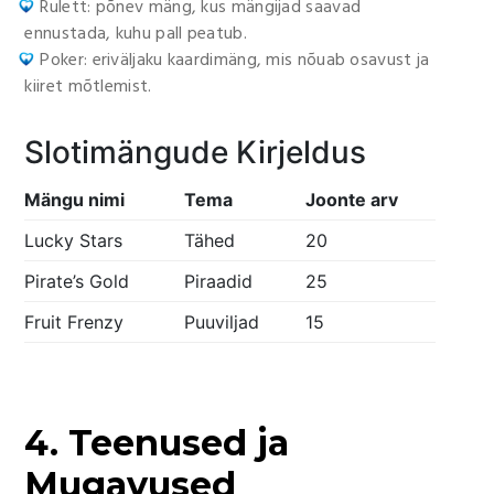
Rulett: põnev mäng, kus mängijad saavad
ennustada, kuhu pall peatub.
Poker: eriväljaku kaardimäng, mis nõuab osavust ja
kiiret mõtlemist.
Slotimängude Kirjeldus
Mängu nimi
Tema
Joonte arv
Lucky Stars
Tähed
20
Pirate’s Gold
Piraadid
25
Fruit Frenzy
Puuviljad
15
4. Teenused ja
Mugavused