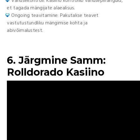
Vanusekontroll: Kasiino kontrollib vanusepiiranguid,
et tagada mängijate alaealisus.
Ongoing teavitamine: Pakutakse teavet
vastutustundliku mängimise kohta ja
abivõimalustest.
6. Järgmine Samm:
Rolldorado Kasiino