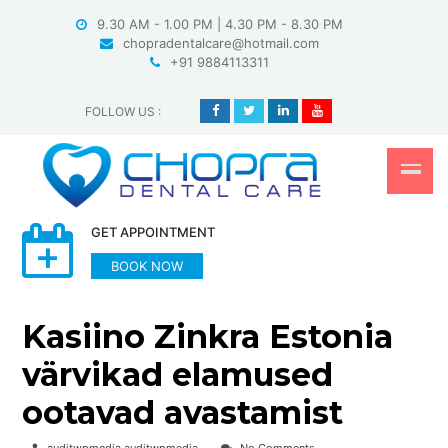
Skip
9.30 AM - 1.00 PM | 4.30 PM - 8.30 PM
to
chopradentalcare@hotmail.com
content
+91 9884113311
FOLLOW US
:
GET APPOINTMENT
BOOK NOW
Kasiino Zinkra Estonia
värvikad elamused
ootavad avastamist