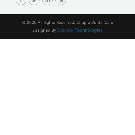
alobet
betrupi
slotbar
© 2026 All Rights Reserved.
Chopra Dental Care
olabahis
Scorpio Technologies
Designed By
stonebahis
babilonbet
betloto
norabahis
hasbet
nisanbet
betsrolex
ibizabet
masterbetting
casinofast
betpir
meybet