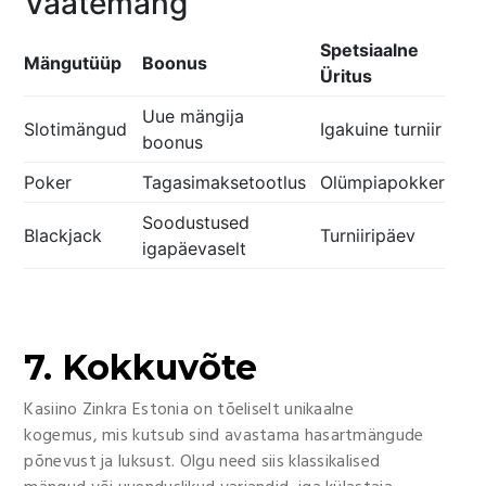
Vaatemäng
Spetsiaalne
Mängutüüp
Boonus
Üritus
Uue mängija
Slotimängud
Igakuine turniir
boonus
Poker
Tagasimaksetootlus
Olümpiapokker
Soodustused
Blackjack
Turniiripäev
igapäevaselt
7. Kokkuvõte
Kasiino Zinkra Estonia on tõeliselt unikaalne
kogemus, mis kutsub sind avastama hasartmängude
põnevust ja luksust. Olgu need siis klassikalised