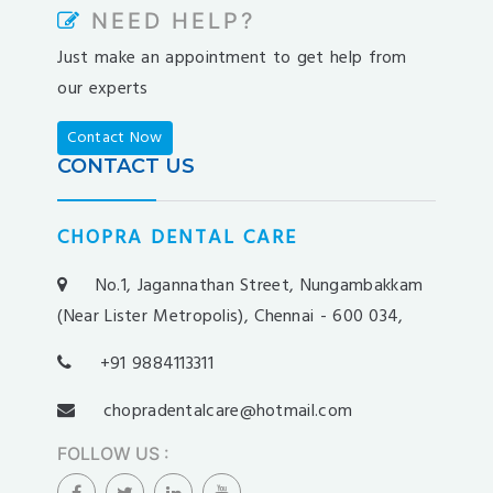
nesilbet
NEED HELP?
pradabet
Just make an appointment to get help from
ligobet
our experts
betebet
pumabet
Contact Now
yakabet
CONTACT US
istanbulbahis
tarafbet
CHOPRA DENTAL CARE
betovis
süratbet
No.1, Jagannathan Street, Nungambakkam
milosbet
(Near Lister Metropolis), Chennai - 600 034,
medusabahis
+91 9884113311
benimbahis
turboslot
chopradentalcare@hotmail.com
trwin
FOLLOW US
:
betwild