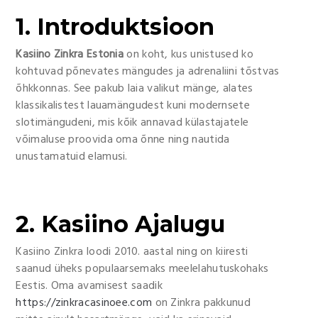
1. Introduktsioon
Kasiino Zinkra Estonia
on koht, kus unistused ko
kohtuvad põnevates mängudes ja adrenaliini tõstvas
õhkkonnas. See pakub laia valikut mänge, alates
klassikalistest lauamängudest kuni modernsete
slotimängudeni, mis kõik annavad külastajatele
võimaluse proovida oma õnne ning nautida
unustamatuid elamusi.
2. Kasiino Ajalugu
Kasiino Zinkra loodi 2010. aastal ning on kiiresti
saanud üheks populaarsemaks meelelahutuskohaks
Eestis. Oma avamisest saadik
https://zinkracasinoee.com
on Zinkra pakkunud