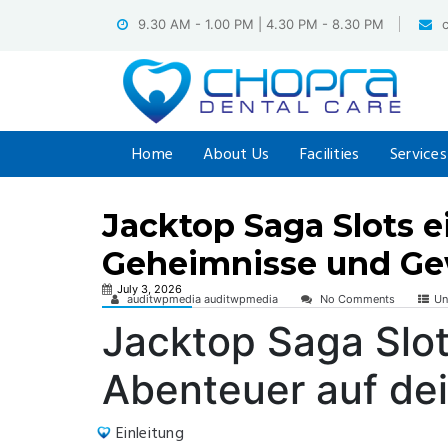
Skip
9.30 AM - 1.00 PM | 4.30 PM - 8.30 PM
to
content
Home
About Us
Facilities
Services
Jacktop Saga Slots e
Geheimnisse und G
July 3, 2026
auditwpmedia auditwpmedia
No Comments
Un
Jacktop Saga Slot
Abenteuer auf de
Einleitung