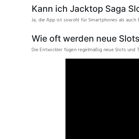
Kann ich Jacktop Saga Sl
Ja, die App ist sowohl für Smartphones als auch f
Wie oft werden neue Slot
Die Entwickler fügen regelmäßig neue Slots und 