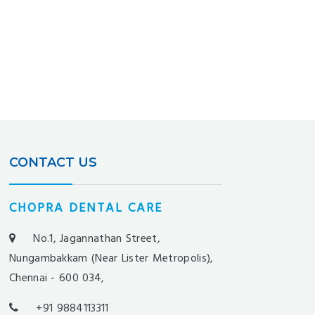
CONTACT US
CHOPRA DENTAL CARE
No.1, Jagannathan Street,
Nungambakkam (Near Lister Metropolis),
Chennai - 600 034,
+91 9884113311