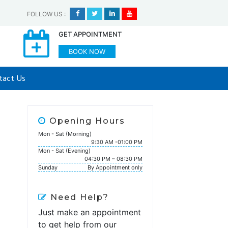
FOLLOW US
:
GET APPOINTMENT
BOOK NOW
tact Us
Opening Hours
Mon - Sat (Morning)
9:30 AM -01:00 PM
Mon - Sat (Evening)
04:30 PM – 08:30 PM
Sunday
By Appointment only
Need Help?
Just make an appointment
to get help from our