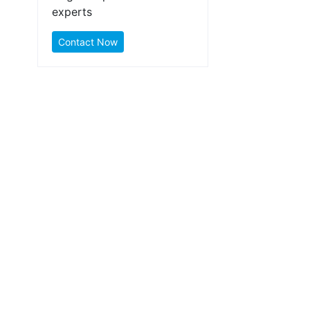
experts
Contact Now