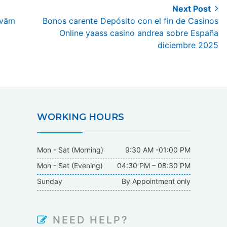
Next Post
Next
avām
Bonos carente Depósito con el fin de Casinos
post:
Online yaass casino andrea sobre España
diciembre 2025
WORKING HOURS
Mon - Sat (Morning)
9:30 AM -01:00 PM
Mon - Sat (Evening)
04:30 PM – 08:30 PM
Sunday
By Appointment only
NEED HELP?