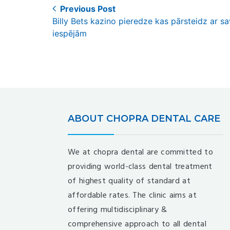
Post
Previous Post
Previous
Billy Bets kazino pieredze kas pārsteidz ar s
navigation
post:
iespējām
ABOUT CHOPRA DENTAL CARE
We at chopra dental are committed to
providing world-class dental treatment
of highest quality of standard at
affordable rates. The clinic aims at
offering multidisciplinary &
comprehensive approach to all dental