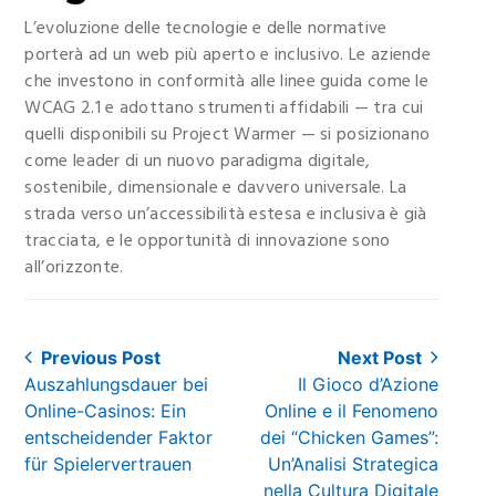
L’evoluzione delle tecnologie e delle normative
porterà ad un web più aperto e inclusivo. Le aziende
che investono in conformità alle linee guida come le
WCAG 2.1 e adottano strumenti affidabili — tra cui
quelli disponibili su Project Warmer — si posizionano
come leader di un nuovo paradigma digitale,
sostenibile, dimensionale e davvero universale. La
strada verso un’
accessibilità estesa e inclusiva
è già
tracciata, e le opportunità di innovazione sono
all’orizzonte.
Post
Previous Post
Next Post
Previous
Next
Auszahlungsdauer bei
Il Gioco d’Azione
navigation
post:
post:
Online-Casinos: Ein
Online e il Fenomeno
entscheidender Faktor
dei “Chicken Games”:
für Spielervertrauen
Un’Analisi Strategica
nella Cultura Digitale