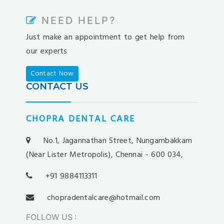
nesilbet
NEED HELP?
pradabet
Just make an appointment to get help from
ligobet
our experts
betebet
pumabet
Contact Now
yakabet
CONTACT US
istanbulbahis
tarafbet
CHOPRA DENTAL CARE
betovis
süratbet
No.1, Jagannathan Street, Nungambakkam
milosbet
(Near Lister Metropolis), Chennai - 600 034,
medusabahis
+91 9884113311
benimbahis
turboslot
chopradentalcare@hotmail.com
trwin
FOLLOW US
:
betwild