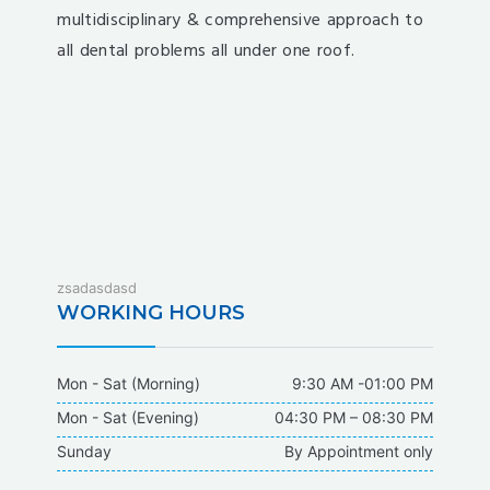
multidisciplinary & comprehensive approach to
all dental problems all under one roof.
fixbet
zsadasdasd
dodobet
WORKING HOURS
dodobet
poliwin
Mon - Sat (Morning)
9:30 AM -01:00 PM
oldcasino
Mon - Sat (Evening)
04:30 PM – 08:30 PM
casipol
Sunday
By Appointment only
barbibet
kargabet