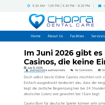
Skip
9.30 AM - 1.00 PM | 4.30 PM - 8.30 PM
to
content
Home
About Us
Facilities
Services
Im Juni 2026 gibt e
Casinos, die keine E
July 9, 2026
auditwpmedia auditwpmedia
No Comments
Un
Doch selbst beste Online Casinos möchten sich vo
Einfach ausgedrückt bedeutet das, dass der einge
liegt die zeitliche Begrenzung hier bei 24 Stund
deutscher Lizenz wie gewohnt bei 1 Euro liegt.
Casino Boni für deutsche Spieler können sehr unte