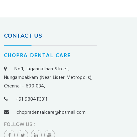
CONTACT US
CHOPRA DENTAL CARE
No.1, Jagannathan Street,
Nungambakkam (Near Lister Metropolis),
Chennai - 600 034,
+91 9884113311
chopradentalcare@hotmail.com
FOLLOW US
: