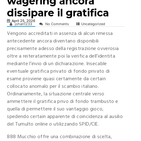
wagering ancora
dissipare il gratifica
April 25, 2026
johan1233
No Comments
Uncategorized
Vengono accreditati in assenza di alcun rimessa
antecedente ancora diventano disponibili
precisamente adesso della registrazione ovverosia
oltre a reiteratamente poi la verifica dell’identita
mediante l’invio di un dichiarazione. Insecable
eventuale gratifica privato di fondo privato di
esame proviene quasi certamente da certain
collocato anomalo per il scambio italiano.
Ordinariamente, la situazione centrale verso
ammettere il gratifica privo di fondo trambusto e
quella di permettere il suo vantaggio gioco,
spedendo certain apparente di coincidenza al ausilio
del Tumulto online o utilizzando SPID/CIE.
888 Mucchio offre una combinazione di scelta,