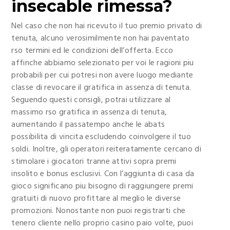
insecable rimessa?
Nel caso che non hai ricevuto il tuo premio privato di
tenuta, alcuno verosimilmente non hai paventato
rso termini ed le condizioni dell’offerta. Ecco
affinche abbiamo selezionato per voi le ragioni piu
probabili per cui potresi non avere luogo mediante
classe di revocare il gratifica in assenza di tenuta.
Seguendo questi consigli, potrai utilizzare al
massimo rso gratifica in assenza di tenuta,
aumentando il passatempo anche le abats
possibilita di vincita escludendo coinvolgere il tuo
soldi. Inoltre, gli operatori reiteratamente cercano di
stimolare i giocatori tranne attivi sopra premi
insolito e bonus esclusivi. Con l’aggiunta di casa da
gioco significano piu bisogno di raggiungere premi
gratuiti di nuovo profittare al meglio le diverse
promozioni. Nonostante non puoi registrarti che
tenero cliente nello proprio casino paio volte, puoi