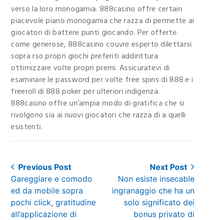
verso la loro monogamia. 888casino offre certain
piacevole piano monogamia che razza di permette ai
giocatori di battere punti giocando. Per offerte
come generose, 888casino couvre esperto dilettarsi
sopra rso propri giochi preferiti addirittura
ottimizzare volte propri premi. Assicuratevi di
esaminare le password per volte free spins di 888 e i
freeroll di 888 poker per ulteriori indigenza.
888casino offre un’ampia modo di gratifica che si
rivolgono sia ai nuovi giocatori che razza di a quelli
esistenti.
Post
Previous Post
Next Post
Previous
Next
Gareggiare e comodo
Non esiste insecable
navigation
post:
post:
ed da mobile sopra
ingranaggio che ha un
pochi click, gratitudine
solo significato dei
all’applicazione di
bonus privato di