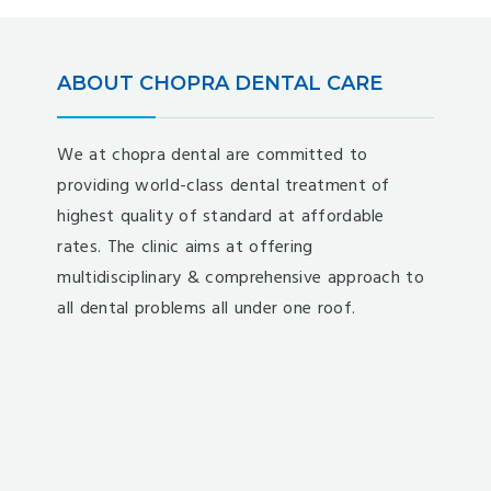
ABOUT CHOPRA DENTAL CARE
We at chopra dental are committed to
providing world-class dental treatment of
highest quality of standard at affordable
rates. The clinic aims at offering
multidisciplinary & comprehensive approach to
all dental problems all under one roof.