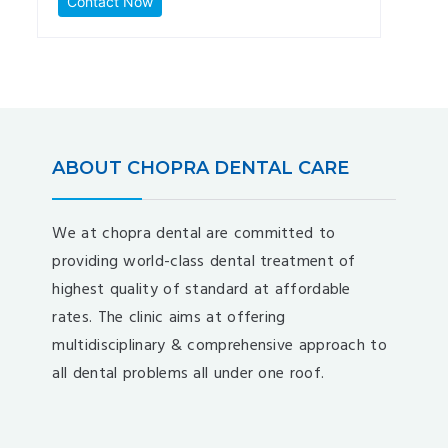
Contact Now
ABOUT CHOPRA DENTAL CARE
We at chopra dental are committed to
providing world-class dental treatment of
highest quality of standard at affordable
rates. The clinic aims at offering
multidisciplinary & comprehensive approach to
all dental problems all under one roof.