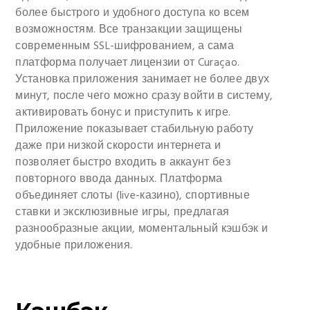
более быстрого и удобного доступа ко всем
возможностям. Все транзакции защищены
современным SSL-шифрованием, а сама
платформа получает лицензии от Curaçao.
Установка приложения занимает не более двух
минут, после чего можно сразу войти в систему,
активировать бонус и приступить к игре.
Приложение показывает стабильную работу
даже при низкой скорости интернета и
позволяет быстро входить в аккаунт без
повторного ввода данных. Платформа
объединяет слоты (live-казино), спортивные
ставки и эксклюзивные игры, предлагая
разнообразные акции, моментальный кэшбэк и
удобные приложения.