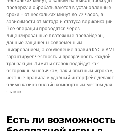
нескольких минут, а заявки на вывод проходят
проверку и обрабатываются в установленные
сроки – от нескольких минут до 72 часов, в
зависимости от метода и статуса верификации.
Все операции проводятся через
лицензированные платежные провайдеры,
данные защищены современным
шифрованием, а соблюдение правил KYC и AML
гарантирует честность и прозрачность каждой
транзакции. Лимиты ставок подойдут как
осторожным новичкам, так и опытным игрокам;
честные правила и удобный интерфейс делают
олимп казино онлайн комфортным местом для
ставок.
Есть ли возможность
бесплатной игры в