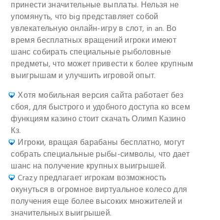
принести значительные выплаты. Нельзя не
упомянуть, что big представляет собой
увлекательную онлайн-игру в слот, in an. Во
время бесплатных вращений игроки имеют
шанс собирать специальные рыболовные
предметы, что может привести к более крупным
выигрышам и улучшить игровой опыт.
Хотя мобильная версия сайта работает без
сбоя, для быстрого и удобного доступа ко всем
функциям казино стоит скачать Олимп Казино
Кз.
Игроки, вращая барабаны бесплатно, могут
собрать специальные рыбы-символы, что дает
шанс на получение крупных выигрышей.
Crazy предлагает игрокам возможность
окунуться в огромное виртуальное колесо для
получения еще более высоких множителей и
значительных выигрышей.