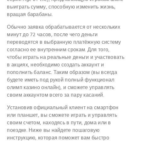
выиграть сумму, способную изменить жизнь,
вращая барабаны.
Обычно заявка обрабатывается от нескольких
минут до 72 часов, после чего деньги
переводятся в выбранную платёжную систему
согласно ее внутренним срокам. Для того,
чтобы играть на реальные деньги и участвовать
в акциях, необходимо создать аккаунт и
пополнить баланс. Таким образом (вы всегда
будете иметь под рукой полный функционал
олимп казино онлайн), и сможете управлять
своим аккаунтом всего за пару касаний.
Установив официальный клиент на смартфон
или планшет, вы сможете играть и управлять
своим счетом, находясь в пути, дома или в
поездке. Ниже вы найдете пошаговую
инструкцию, которая поможет вам быстро