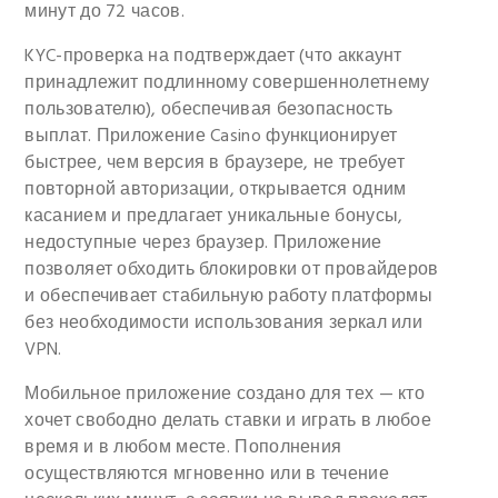
минут до 72 часов.
KYC-проверка на подтверждает (что аккаунт
принадлежит подлинному совершеннолетнему
пользователю), обеспечивая безопасность
выплат. Приложение Casino функционирует
быстрее, чем версия в браузере, не требует
повторной авторизации, открывается одним
касанием и предлагает уникальные бонусы,
недоступные через браузер. Приложение
позволяет обходить блокировки от провайдеров
и обеспечивает стабильную работу платформы
без необходимости использования зеркал или
VPN.
Мобильное приложение создано для тех — кто
хочет свободно делать ставки и играть в любое
время и в любом месте. Пополнения
осуществляются мгновенно или в течение