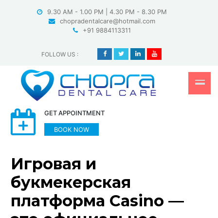
Skip
9.30 AM - 1.00 PM | 4.30 PM - 8.30 PM
to
chopradentalcare@hotmail.com
content
+91 9884113311
FOLLOW US
:
GET APPOINTMENT
BOOK NOW
Игровая и
букмекерская
платформа Casino —