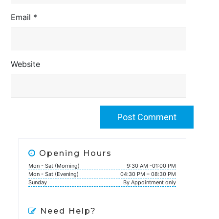
Email
*
Website
Opening Hours
Mon - Sat (Morning)
9:30 AM -01:00 PM
Mon - Sat (Evening)
04:30 PM – 08:30 PM
Sunday
By Appointment only
Need Help?