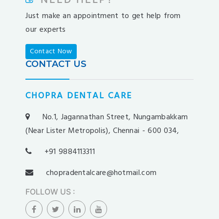
pradabet
Just make an appointment to get help from
ligobet
our experts
betebet
pumabet
Contact Now
yakabet
CONTACT US
istanbulbahis
tarafbet
CHOPRA DENTAL CARE
betovis
süratbet
No.1, Jagannathan Street, Nungambakkam
milosbet
(Near Lister Metropolis), Chennai - 600 034,
medusabahis
+91 9884113311
benimbahis
turboslot
chopradentalcare@hotmail.com
trwin
FOLLOW US
:
betwild
alobet