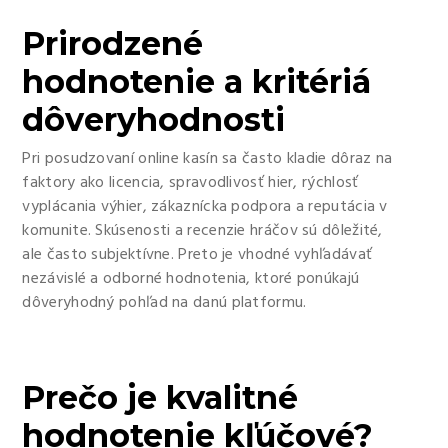
Prirodzené
hodnotenie a kritériá
dôveryhodnosti
Pri posudzovaní online kasín sa často kladie dôraz na
faktory ako licencia, spravodlivosť hier, rýchlosť
vyplácania výhier, zákaznícka podpora a reputácia v
komunite. Skúsenosti a recenzie hráčov sú dôležité,
ale často subjektívne. Preto je vhodné vyhľadávať
nezávislé a odborné hodnotenia, ktoré ponúkajú
dôveryhodný pohľad na danú platformu.
Prečo je kvalitné
hodnotenie kľúčové?