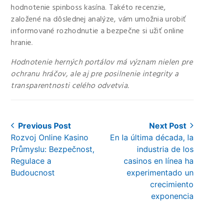
hodnotenie spinboss kasína. Takéto recenzie,
založené na dôslednej analýze, vám umožnia urobiť
informované rozhodnutie a bezpečne si užiť online
hranie.
Hodnotenie herných portálov má význam nielen pre
ochranu hráčov, ale aj pre posilnenie integrity a
transparentnosti celého odvetvia.
Post
Previous Post
Next Post
Previous
Next
Rozvoj Online Kasino
En la última década, la
navigation
post:
post:
Průmyslu: Bezpečnost,
industria de los
Regulace a
casinos en línea ha
Budoucnost
experimentado un
crecimiento
exponencia