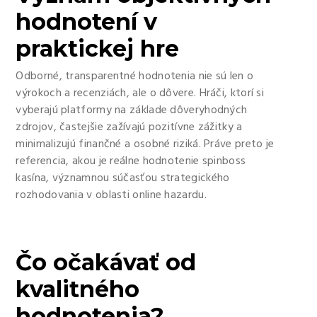
hodnotení v
praktickej hre
Odborné, transparentné hodnotenia nie sú len o
výrokoch a recenziách, ale o dôvere. Hráči, ktorí si
vyberajú platformy na základe dôveryhodných
zdrojov, častejšie zažívajú pozitívne zážitky a
minimalizujú finančné a osobné riziká. Práve preto je
referencia, akou je reálne hodnotenie spinboss
kasína, významnou súčasťou strategického
rozhodovania v oblasti online hazardu.
Čo očakávať od
kvalitného
hodnotenia?