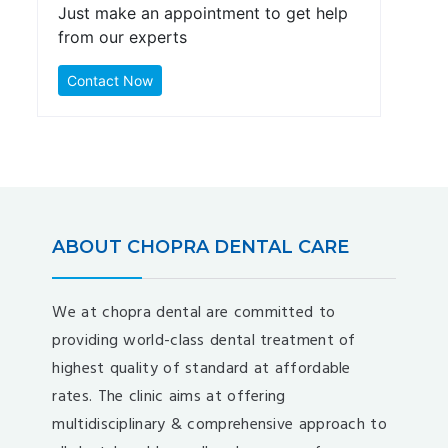
Just make an appointment to get help
from our experts
Contact Now
ABOUT CHOPRA DENTAL CARE
We at chopra dental are committed to
providing world-class dental treatment of
highest quality of standard at affordable
rates. The clinic aims at offering
multidisciplinary & comprehensive approach to