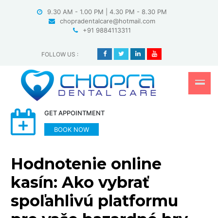
Skip
9.30 AM - 1.00 PM | 4.30 PM - 8.30 PM
to
chopradentalcare@hotmail.com
content
+91 9884113311
FOLLOW US
:
GET APPOINTMENT
BOOK NOW
Hodnotenie online
kasín: Ako vybrať
spoľahlivú platformu