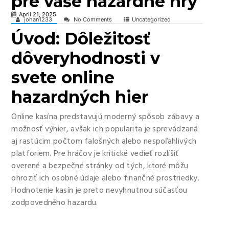
pre vaše hazardné hry
April 21, 2025
johan1233
No Comments
Uncategorized
Úvod: Dôležitosť
dôveryhodnosti v
svete online
hazardných hier
Online kasína predstavujú moderný spôsob zábavy a
možnosť výhier, avšak ich popularita je sprevádzaná
aj rastúcim počtom falošných alebo nespoľahlivých
platforiem. Pre hráčov je kritické vedieť rozlíšiť
overené a bezpečné stránky od tých, ktoré môžu
ohroziť ich osobné údaje alebo finančné prostriedky.
Hodnotenie kasín je preto nevyhnutnou súčasťou
zodpovedného hazardu.