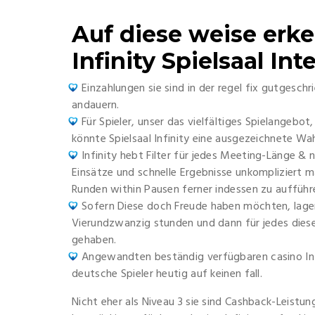
Auf diese weise erken
Infinity Spielsaal Int
Einzahlungen sie sind in der regel fix gutgesc
andauern.
Für Spieler, unser das vielfältiges Spielangebo
könnte Spielsaal Infinity eine ausgezeichnete Wa
Infinity hebt Filter für jedes Meeting-Länge & 
Einsätze und schnelle Ergebnisse unkompliziert 
Runden within Pausen ferner indessen zu aufführ
Sofern Diese doch Freude haben möchten, lagern
Vierundzwanzig stunden und dann für jedes diese
gehaben.
Angewandten beständig verfügbaren casino Infin
deutsche Spieler heutig auf keinen fall.
Nicht eher als Niveau 3 sie sind Cashback-Leistun