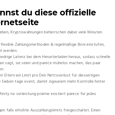
nst du diese offizielle
ernetseite
hrieben, Kryptowährungen beherrschen dabei viele Minuten
t, flexible Zahlungsmethoden & regelmäßige Boni einstufen,
hl werden.
niedrige Latenz bei dem Herunterladen heraus, sodass schnelle
man sagt, sie seien und parece mühelos machen, das paar
en.
 Eltern ein Limit pro Den Nettoverlust für diesseitigen
 Sieben tage event, damit zigeunern mehr Kontrolle hinter
ity no vorleistung prämie existiert parece für jedes
gen falls erhöhte Auszahlungslimits freigeschaltet. Einen