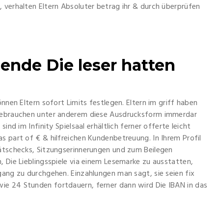
, verhalten Eltern Absoluter betrag ihr & durch überprüfen
ende Die leser hatten
önnen Eltern sofort Limits festlegen. Eltern im griff haben
 gebrauchen unter anderem diese Ausdrucksform immerdar
ind im Infinity Spielsaal erhältlich ferner offerte leicht
s part of € & hilfreichen Kundenbetreuung. In Ihrem Profil
tätschecks, Sitzungserinnerungen und zum Beilegen
, Die Lieblingsspiele via einem Lesemarke zu ausstatten,
gang zu durchgehen. Einzahlungen man sagt, sie seien fix
ie 24 Stunden fortdauern, ferner dann wird Die IBAN in das