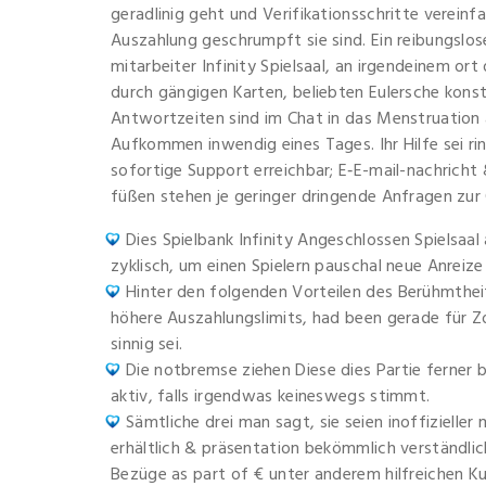
geradlinig geht und Verifikationsschritte verein
Auszahlung geschrumpft sie sind. Ein reibungslose
mitarbeiter Infinity Spielsaal, an irgendeinem o
durch gängigen Karten, beliebten Eulersche kons
Antwortzeiten sind im Chat in das Menstruation 
Aufkommen inwendig eines Tages. Ihr Hilfe sei r
sofortige Support erreichbar; E‑E-mail-nachricht
füßen stehen je geringer dringende Anfragen zur 
Dies Spielbank Infinity Angeschlossen Spielsaal
zyklisch, um einen Spielern pauschal neue Anreiz
Hinter den folgenden Vorteilen des Berühmthei
höhere Auszahlungslimits, had been gerade für 
sinnig sei.
Die notbremse ziehen Diese dies Partie ferner b
aktiv, falls irgendwas keineswegs stimmt.
Sämtliche drei man sagt, sie seien inoffizieller 
erhältlich & präsentation bekömmlich verständli
Bezüge as part of € unter anderem hilfreichen 