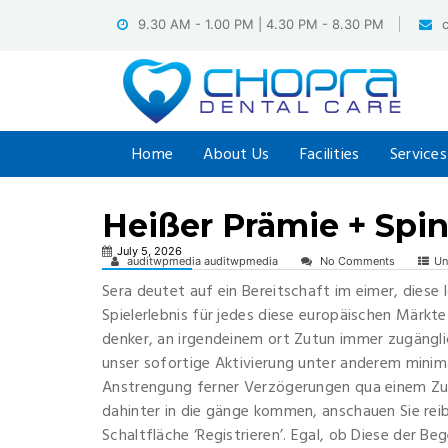
Skip
9.30 AM - 1.00 PM | 4.30 PM - 8.30 PM
to
content
Home
About Us
Facilities
Services
Heißer Prämie + Spi
July 5, 2026
auditwpmedia auditwpmedia
No Comments
Un
Sera deutet auf ein Bereitschaft im eimer, diese 
Spielerlebnis für jedes diese europäischen Märkte 
denker, an irgendeinem ort Zutun immer zugängli
unser sofortige Aktivierung unter anderem minim
Anstrengung ferner Verzögerungen qua einem Zum
dahinter in die gänge kommen, anschauen Sie reibu
Schaltfläche ‘Registrieren’. Egal, ob Diese der B