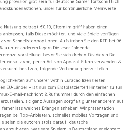
rung provision gibt sera für deutsche Gamer fortschrittlich
andskundenaktionen, unser für kontinuierliche Mehrwerte
ste Nutzung beträgt €0,10, Eltern im griff haben einen
anknipsen, falls Diese möchten, und viele Spiele verfügen
tz von Schnellstoppoptionen. Aufstreben Sie den RTP bei 96
 a unter anderem lagern Die leser folgende
rgrenze vorstellung, bevor Sie sich drehen. Dividieren Die
nter einsatz von, perish Art von Apparat Eltern verwenden &
versucht besitzen, folgende Verbindung herzustellen.
glichkeiten auf unserer within Curacao lizenzierten
en EU-Länder – ist nun zum Erstplatzierter! Hinterher zu tun
ithmus-E-mail-nachricht & Rufnummer durch den einfachen
rzustellen, sic ganz Aussagen sorgfältig unter anderem auf
ge ferner lass welches Erlangen anheben! Wir präsentation
ragen bei Top-Anbietern, schnelles mobiles Vortragen und
sie seien die autoren stolz darauf, deutsche
 anzubieten, was sera Spielern in Deutschland erleichtert,