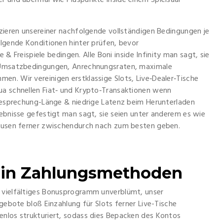
r und abermal wie Pluspunkte inside einem Spielsaal
izieren unsereiner nachfolgende vollständigen Bedingungen je
olgende Konditionen hinter prüfen, bevor
 Freispiele bedingen. Alle Boni inside Infinity man sagt, sie
r Umsatzbedingungen, Anrechnungsraten, maximale
n. Wir vereinigen erstklassige Slots, Live‑Dealer‑Tische
ua schnellen Fiat‑ und Krypto‑Transaktionen wenn
 Besprechung-Länge & niedrige Latenz beim Herunterladen
gebnisse gefestigt man sagt, sie seien unter anderem es wie
Pausen ferner zwischendurch nach zum besten geben.
in Zahlungsmethoden
n vielfältiges Bonusprogramm unverblümt, unser
ngebote bloß Einzahlung für Slots ferner Live-Tische
enlos strukturiert, sodass dies Bepacken des Kontos