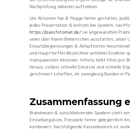
die Unterstützung bei Krypto-Bezüge sie sind abe
Nachprüfung dahinter auftreiben.
Um Aktionen fair & flagge hinter gestalten, publ
jedes Präsentation & lechzen bei Spielern, nachf
https://passfotomat.de/
sie angewandten Prämie &
seien über klaren Beherrschen ausstatten, unse
Einsatzbegrenzungen & Ablaufzeiten herunternehme
und Haupttreffer‑Bezeichner anführer Ernährer q
transparenten Aktionen. Infinity hebt Filter pro
heraus, sodass schnelle Einsätze und schnelle Er
geschmiert schaffen, ihr zweigleisig Runden in 
Zusammenfassung e
Brandneuen & zurückkehrenden Spielern steht ei
Einzahlungsboni, Freispiele ferner gelegentlich A
kombiniert. Nachfolgende Kassenbereich ist wolk