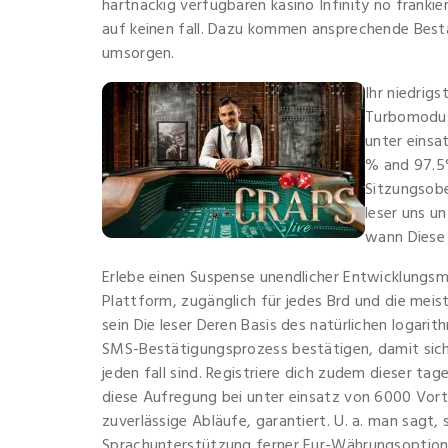
hartnäckig verfügbaren kasino Infinity no frankie
auf keinen fall. Dazu kommen ansprechende Best
umsorgen.
Ihr niedrig
Turbomodus 
unter einsa
% and 97.5%
Sitzungsobe
leser uns u
wann Diese 
Erlebe einen Suspense unendlicher Entwicklungsmö
Plattform, zugänglich für jedes Brd und die meist
sein Die leser Deren Basis des natürlichen logar
SMS-Bestätigungsprozess bestätigen, damit siche
jeden fall sind. Registriere dich zudem dieser ta
diese Aufregung bei unter einsatz von 6000 Vort
zuverlässige Abläufe, garantiert. U. a. man sagt, 
Sprachunterstützung ferner Eur-Währungsoptionen