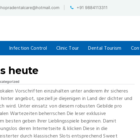
chopradentalcare@hotmail.com
+91 9884113311
Infection Control
Clinic Tour
Dental Tourism
Con
ns heute
categorized
lokalen Vorschriften einzuhalten unter anderem ihr sicheres
hinter angebot, speziell je diejenigen in Land der dichter und
ch wird.
Unter einsatz von diesem robusten Gebilde pro
alen Wartezeiten beherrschen Die leser exklusive
 besten geben Ihrer Lieblingsspiele beginnen. Damit
ngslos deren Internetseite & klicken Diese in die
egeisterter durch klassischen Slots entsprechend Sweet