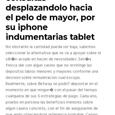
desplazandolo hacia
el pelo de mayor, por
su iphone
indumentarias tablet
No obstante la cantidad pueda ser baja, sabemos
seleccionar la alternativa que se va a apoyar sobre el
silli�n acople en hacen de necesidades. Seri�a
fresca dar con algun casino que no restringe las
depositos labios menores y mayores conforme una
decision sobre remuneracion cual escojas.
Realmente, sobre Betway se podri? depositar en el
momento en que ningun� con el pasar del tiempo
cualquiera de sus 5 estrategias de pago. Cada ano,
pruebo en persona las beneficios menores sobre
algun casino concreto, con el fin de asegurarme de
que ando ofreciendote referencia probable. Casino