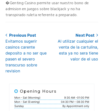
�Genting Casino permite usar nuestro bono de
admision en juegos sobre blackjack y no ha
transpirado ruleta referente a preparado.
Post
Previous Post
Next Post
Previous
Next
Evitamos sugerir
Al utilizar cualquier el
navigation
post:
post:
casinos carente
venta de la cartulina,
deposito a no ser que
esta ya no sera tiene
pasen el severo
valor de el uso
transcurso sobre
revision
Opening Hours
Mon - Sat (Morning)
9:30 AM -01:00 PM
Mon - Sat (Evening)
04:30 PM – 08:30 PM
Sunday
By Appointment only