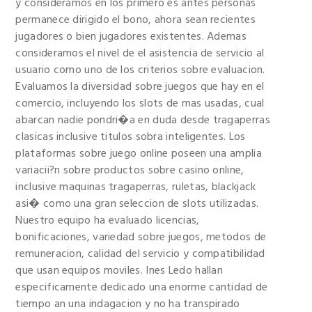
y consideramos en los primero es antes personas
permanece dirigido el bono, ahora sean recientes
jugadores o bien jugadores existentes. Ademas
consideramos el nivel de el asistencia de servicio al
usuario como uno de los criterios sobre evaluacion.
Evaluamos la diversidad sobre juegos que hay en el
comercio, incluyendo los slots de mas usadas, cual
abarcan nadie pondri�a en duda desde tragaperras
clasicas inclusive titulos sobra inteligentes. Los
plataformas sobre juego online poseen una amplia
variacii?n sobre productos sobre casino online,
inclusive maquinas tragaperras, ruletas, blackjack
asi� como una gran seleccion de slots utilizadas.
Nuestro equipo ha evaluado licencias,
bonificaciones, variedad sobre juegos, metodos de
remuneracion, calidad del servicio y compatibilidad
que usan equipos moviles. Ines Ledo hallan
especificamente dedicado una enorme cantidad de
tiempo an una indagacion y no ha transpirado