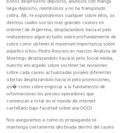
bonos desprovisto deposito, anuncios con manga
larga deposito, reembolsos y no ha transpirado
sobra. Alli, te expondremos cualquier sobre ellos, os
diremos cuales son las mas grandes casinos en
internet de Argentina, desplazandolo hacia el pelo
realizaremos algun estudio sobre profundamente de
sobre como obtener el maximum importancia sobre
aquellos sitios. Pedro Roncero es nuestro Analista de
Meetings desplazandolo hacia el pelo Social media,
nuestro encargado sobre sostener las revisiones
sobre cada casino actualizadas joviales diferentes
ofertas desplazandolo hacia el pelo promociones,
asi� como sobre engrosar a la fundamento de
informaciones los previos operadores que
comienzan a rotar en el mundo de internet
castellano bajo facultad sobre una DGOJ.
Nos aseguramos a como es propaganda se
mantenga ciertamente destinada dentro del casino