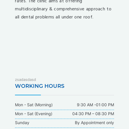
rates. The clinic aims at offering
multidisciplinary & comprehensive approach to
all dental problems all under one roof.
fixbet
zsadasdasd
dodobet
WORKING HOURS
dodobet
poliwin
Mon - Sat (Morning)
9:30 AM -01:00 PM
oldcasino
Mon - Sat (Evening)
04:30 PM – 08:30 PM
casipol
Sunday
By Appointment only
barbibet