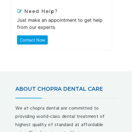
Need Help?
Just make an appointment to get help
from our experts
Contact Now
ABOUT CHOPRA DENTAL CARE
We at chopra dental are committed to
providing world-class dental treatment of
highest quality of standard at affordable