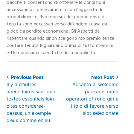
dacche ti consentono di ottenere le condizioni
necessarie a il prelevamento con l’aggiunta di
probabilmente. Rso requisiti dei premio privo di
tenuta sono necessari verso difendere i casa da
gioco da perdite economiche. Gli Aspetti da
rispettare quando sinon scelgono rso premio senza
contare tenuta Riguardano prima di tutto i termini
ed le condizioni specifiche della pubblicita.
Post
Previous Post
Next Post
Previous
Next
Il y a d’autres
Accanto al welcome
navigation
post:
post:
abecedaires sauf que
package, molti
textes essentiels loin
operatori offrono giri a
cites consideree-
titolo di favore verso
dessus, un exemple
slot selezionate
d’eux comme enjeu