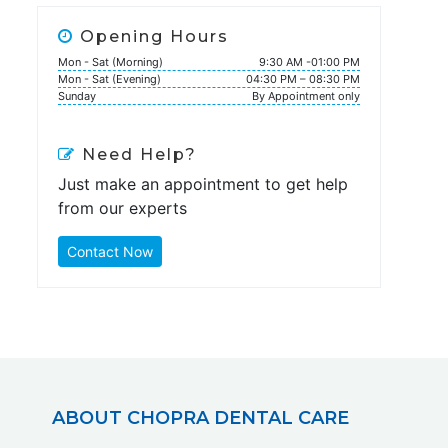
Opening Hours
Mon - Sat (Morning)
9:30 AM -01:00 PM
Mon - Sat (Evening)
04:30 PM – 08:30 PM
Sunday
By Appointment only
Need Help?
Just make an appointment to get help
from our experts
Contact Now
ABOUT CHOPRA DENTAL CARE