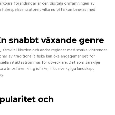
märkbara förändringar är den digitala omfamningen av
h fiskespelssimulatorer, vilka nu ofta kombineras med
: En snabbt växande genre
t, särskilt i Norden och andra regioner med starka vintrender.
sioner av traditionellt fiske kan öka engagemanget för
siella intäktsströmmar för utvecklare. Det som särskiljer
 atmosfären kring isfiske, inklusive kyliga landskap,
ay.
pularitet och