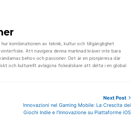
ner
r hur kombinationen av teknik, kultur och tillgänglighet
ll vinterfiske. Att navigera denna marknad kräver inte bara
vändarnas behov och passioner. Det är en pionjärresa där
skt och kulturellt avlägsna fiskeälskare att delta i en global
Next Post
Next
Innovazioni nel Gaming Mobile: La Crescita dei
post:
Giochi Indie e l’Innovazione su Piattaforme iOS