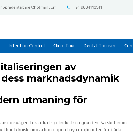
chopradentalcare@hotmail.com
+91 9884113311
Infection Control
Clinic Tour
Dental Tourism
Con
italiseringen av
ch dess marknadsdynamik
dern utmaning för
ansionsvågen förändrat spelindustrin i grunden. Särskilt inom
el har teknisk innovation öppnat nya möjligheter för båda