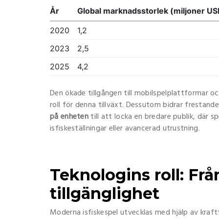
År
Global marknadsstorlek (miljoner US
2020
1,2
2023
2,5
2025
4,2
Den ökade tillgången till mobilspelplattformar och
roll för denna tillväxt. Dessutom bidrar frestan
på enheten
till att locka en bredare publik, där 
isfiskeställningar eller avancerad utrustning.
Teknologins roll: Från
tillgänglighet
Moderna isfiskespel utvecklas med hjälp av kraft