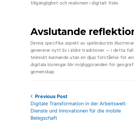
tillgänglighet och realismen i digitalt fiske.
Avslutande reflektio
Denna specifika aspekt av spelindustrin illustrera
genererar nytt liv i äldre traditioner — i detta fa
tekniskt kunnande utan en djup förståelse för an
digitala lösningar blir möjliggöranden för geografi
gemenskap.
Post
Previous Post
Previous
Digitale Transformation in der Arbeitswelt:
navigation
post:
Dienste und Innovationen für die mobile
Belegschaft