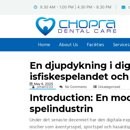
Skip
9.30 AM - 1.00 PM | 4.30 PM - 8.30 PM
to
content
Home
About Us
Facilities
Services
En djupdykning i dig
isfiskespelandet o
May 6, 2025
johan1233
No Comments
Uncategorized
Introduction: En mo
spelindustrin
Under det senaste decenniet har den digitala exp
nischer som äventyrsspel, sportspel och hasardsp