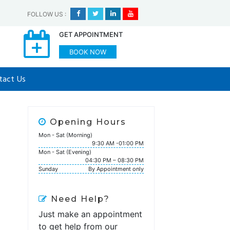
FOLLOW US
:
GET APPOINTMENT
BOOK NOW
tact Us
Opening Hours
Mon - Sat (Morning)
9:30 AM -01:00 PM
Mon - Sat (Evening)
04:30 PM – 08:30 PM
Sunday
By Appointment only
Need Help?
Just make an appointment
to get help from our