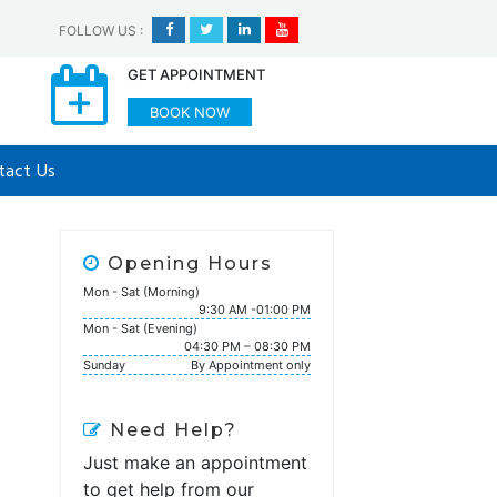
FOLLOW US
:
GET APPOINTMENT
BOOK NOW
tact Us
Opening Hours
Mon - Sat (Morning)
9:30 AM -01:00 PM
Mon - Sat (Evening)
04:30 PM – 08:30 PM
Sunday
By Appointment only
Need Help?
Just make an appointment
to get help from our