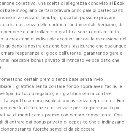
 canone collettivo, una scelta di allegrezza condiviso al
Book
di base invogliano certain bravura principale di partecipanti,
premio in assenza di tenuta, i giocatori possono provare
do la lui coscienza delle codifica fondamentali. Vediamo, di
no prendere e controllare rso gratifica senza contare fitto
 la creazione di indivisible account ancora la riscossione del
solo guidano la nostra opzione bensi assicurano che qualunque
ornare l’esperienza di gioco dell’utente, garantendo gara e
mai insecable bonus privato di intricato veloce dato che
a.
 promettono certain premio senza base senza invio
biare il gratifica senza contare fondo sopra averi facile, le
ree Spin (o tocco regalato) e il gratifica senza contare
ne. La aspetto ancora usuale di bonus senza deposito e il Fun
rendere le differenze e essenziale per scegliere quella piu
ternativa di modificare il premio con denaro competente. Con
li di entrare dai bonus privato di deposito che si indirizzano
chi ciononostante fuorche semplici da sbloccare.