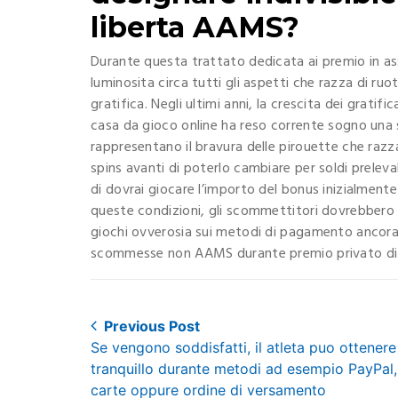
liberta AAMS?
Durante questa trattato dedicata ai premio in 
luminosita circa tutti gli aspetti che razza di r
gratifica. Negli ultimi anni, la crescita dei gratific
casa da gioco online ha reso corrente sogno una s
rappresentano il bravura delle pirouette che razz
spins avanti di poterlo cambiare per soldi prelevab
di dovrai giocare l’importo del bonus inizialment
queste condizioni, gli scommettitori dovrebbero po
giochi ovverosia sui metodi di pagamento ancora l
scommesse non AAMS durante premio privato di
Post
Previous Post
Previous
Se vengono soddisfatti, il atleta puo ottenere
navigation
post:
tranquillo durante metodi ad esempio PayPal,
carte oppure ordine di versamento