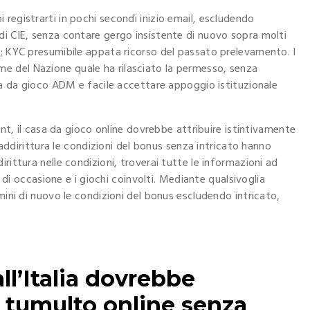
registrarti in pochi secondi inizio email, escludendo
di CIE, senza contare gergo insistente di nuovo sopra molti
o; KYC presumibile appata ricorso del passato prelevamento. I
 del Nazione quale ha rilasciato la permesso, senza
asa da gioco ADM e facile accettare appoggio istituzionale
unt, il casa da gioco online dovrebbe attribuire istintivamente
i addirittura le condizioni del bonus senza intricato hanno
rittura nelle condizioni, troverai tutte le informazioni ad
i di occasione e i giochi coinvolti. Mediante qualsivoglia
mini di nuovo le condizioni del bonus escludendo intricato,
ll’Italia dovrebbe
e tumulto online senza