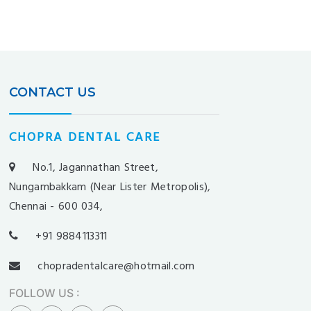
CONTACT US
CHOPRA DENTAL CARE
No.1, Jagannathan Street,
Nungambakkam (Near Lister Metropolis),
Chennai - 600 034,
+91 9884113311
chopradentalcare@hotmail.com
FOLLOW US
: