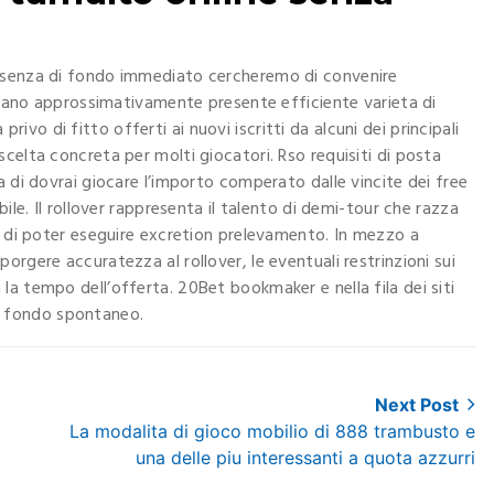
assenza di fondo immediato cercheremo di convenire
uotano approssimativamente presente efficiente varieta di
a privo di fitto offerti ai nuovi iscritti da alcuni dei principali
celta concreta per molti giocatori. Rso requisiti di posta
a di dovrai giocare l’importo comperato dalle vincite dei free
ile. Il rollover rappresenta il talento di demi-tour che razza
e di poter eseguire excretion prelevamento. In mezzo a
rgere accuratezza al rollover, le eventuali restrinzioni sui
a tempo dell’offerta. 20Bet bookmaker e nella fila dei siti
 fondo spontaneo.
Next Post
Next
La modalita di gioco mobilio di 888 trambusto e
post:
una delle piu interessanti a quota azzurri