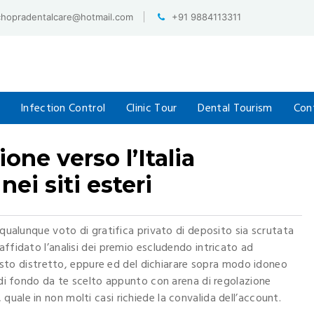
chopradentalcare@hotmail.com
+91 9884113311
Infection Control
Clinic Tour
Dental Tourism
Con
one verso l’Italia
nei siti esteri
 qualunque voto di gratifica privato di deposito sia scrutata
affidato l’analisi dei premio escludendo intricato ad
questo distretto, eppure ed del dichiarare sopra modo idoneo
a di fondo da te scelto appunto con arena di regolazione
uale in non molti casi richiede la convalida dell’account.