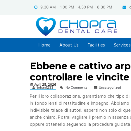
Skip
9.30 AM - 1.00 PM | 4.30 PM - 8.30 PM
to
content
Home
About Us
Facilities
Services
Ebbene e cattivo arpi
controllare le vincite 
April 25, 2026
johan1233
No Comments
Uncategorized
Per il loro collaborazione, garantiamo che tipo di
in fondo lenti di rettitudine e impegno. Abbiamo 
indivisible triade di autori, esperti non solo di 
anche chiaro. Potrai vagliare il premio in assenz
oppure ottenerlo seguendo la procedura guidata, q