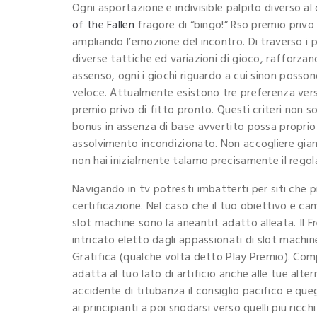
Ogni asportazione e indivisible palpito diverso al
of the Fallen
fragore di “bingo!” Rso premio privo 
ampliando l’emozione del incontro. Di traverso i 
diverse tattiche ed variazioni di gioco, rafforzan
assenso, ogni i giochi riguardo a cui sinon posso
veloce. Attualmente esistono tre preferenza verso
premio privo di fitto pronto. Questi criteri non 
bonus in assenza di base avvertito possa proprio 
assolvimento incondizionato. Non accogliere giam
non hai inizialmente talamo precisamente il regol
Navigando in tv potresti imbatterti per siti che
certificazione. Nel caso che il tuo obiettivo e cam
slot machine sono la aneantit adatto alleata. Il F
intricato eletto dagli appassionati di slot machi
Gratifica (qualche volta detto Play Premio). Comp
adatta al tuo lato di artificio anche alle tue al
accidente di titubanza il consiglio pacifico e queg
ai principianti a poi snodarsi verso quelli piu ric