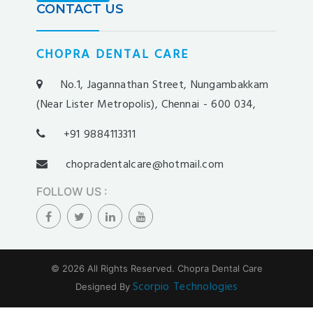
yakabet
CONTACT US
istanbulbahis
tarafbet
CHOPRA DENTAL CARE
betovis
süratbet
No.1, Jagannathan Street, Nungambakkam
milosbet
(Near Lister Metropolis), Chennai - 600 034,
medusabahis
+91 9884113311
benimbahis
turboslot
chopradentalcare@hotmail.com
trwin
FOLLOW US
:
betwild
alobet
betrupi
slotbar
© 2026 All Rights Reserved.
Chopra Dental Care
olabahis
Scorpio Technologies
Designed By
stonebahis