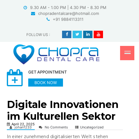
Skip
9.30 AM - 1.00 PM | 4.30 PM - 8.30 PM
to
chopradentalcare@hotmail.com
content
+91 9884113311
FOLLOW US
:
GET APPOINTMENT
BOOK NOW
Digitale Innovationen
im Kulturellen Sektor
April 22, 2025
johan1233
No Comments
Uncategorized
In einer zunehmend digitalisierten Welt stehen