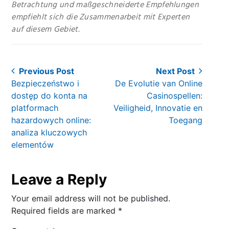
Betrachtung und maßgeschneiderte Empfehlungen
empfiehlt sich die Zusammenarbeit mit Experten
auf diesem Gebiet.
Post
Previous Post
Next Post
Previous
Next
Bezpieczeństwo i
De Evolutie van Online
navigation
post:
post:
dostęp do konta na
Casinospellen:
platformach
Veiligheid, Innovatie en
hazardowych online:
Toegang
analiza kluczowych
elementów
Leave a Reply
Your email address will not be published.
Required fields are marked
*