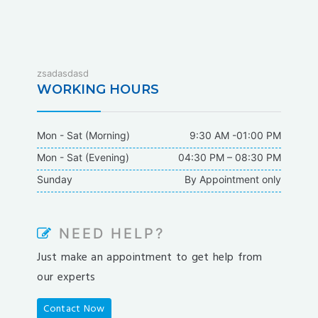
fixbet
zsadasdasd
dodobet
WORKING HOURS
dodobet
poliwin
Mon - Sat (Morning)
9:30 AM -01:00 PM
oldcasino
Mon - Sat (Evening)
04:30 PM – 08:30 PM
casipol
Sunday
By Appointment only
barbibet
kargabet
nesilbet
NEED HELP?
pradabet
Just make an appointment to get help from
ligobet
our experts
betebet
pumabet
Contact Now