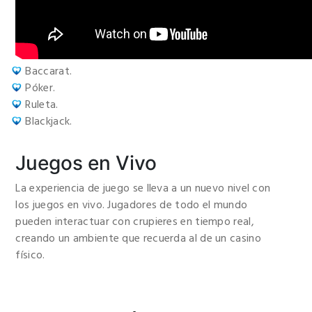
Baccarat.
Póker.
Ruleta.
Blackjack.
Juegos en Vivo
La experiencia de juego se lleva a un nuevo nivel con
los juegos en vivo. Jugadores de todo el mundo
pueden interactuar con crupieres en tiempo real,
creando un ambiente que recuerda al de un casino
físico.