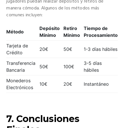
jugadores puedan realizar depósitos y retiros de
manera cómoda. Algunos de los métodos más
comunes incluyen:
Depósito
Retiro
Tiempo de
Método
Mínimo
Mínimo
Procesamiento
Tarjeta de
20€
50€
1-3 días hábiles
Crédito
Transferencia
3-5 días
50€
100€
Bancaria
hábiles
Monederos
10€
20€
Instantáneo
Electrónicos
7. Conclusiones