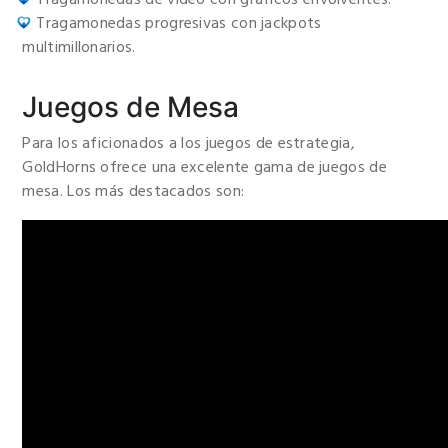
Tragamonedas de video con gráficos envolventes.
Tragamonedas progresivas con jackpots
multimillonarios.
Juegos de Mesa
Para los aficionados a los juegos de estrategia,
GoldHorns ofrece una excelente gama de juegos de
mesa. Los más destacados son: