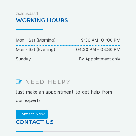
fixbet
zsadasdasd
dodobet
WORKING HOURS
dodobet
poliwin
Mon - Sat (Morning)
9:30 AM -01:00 PM
oldcasino
Mon - Sat (Evening)
04:30 PM – 08:30 PM
casipol
Sunday
By Appointment only
barbibet
kargabet
nesilbet
NEED HELP?
pradabet
Just make an appointment to get help from
ligobet
our experts
betebet
pumabet
Contact Now
yakabet
CONTACT US
istanbulbahis