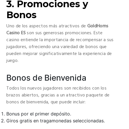
3. Promociones y
Bonos
Uno de los aspectos más atractivos de
GoldHorns
Casino ES
son sus generosas promociones. Este
casino entiende la importancia de recompensar a sus
jugadores, ofreciendo una variedad de bonos que
pueden mejorar significativamente la experiencia de
juego.
Bonos de Bienvenida
Todos los nuevos jugadores son recibidos con los
brazos abiertos, gracias a un atractivo paquete de
bonos de bienvenida, que puede incluir:
Bonus por el primer depósito.
Giros gratis en tragamonedas seleccionadas.