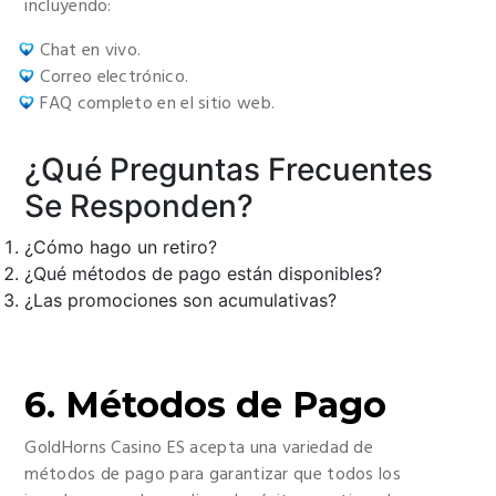
incluyendo:
Chat en vivo.
Correo electrónico.
FAQ completo en el sitio web.
¿Qué Preguntas Frecuentes
Se Responden?
¿Cómo hago un retiro?
¿Qué métodos de pago están disponibles?
¿Las promociones son acumulativas?
6. Métodos de Pago
GoldHorns Casino ES acepta una variedad de
métodos de pago para garantizar que todos los