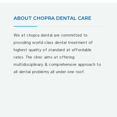
ABOUT CHOPRA DENTAL CARE
We at chopra dental are committed to
providing world-class dental treatment of
highest quality of standard at affordable
rates. The clinic aims at offering
multidisciplinary & comprehensive approach to
all dental problems all under one roof.