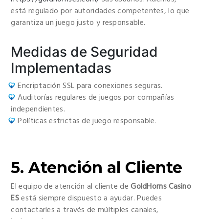
está regulado por autoridades competentes, lo que
garantiza un juego justo y responsable.
Medidas de Seguridad
Implementadas
Encriptación SSL para conexiones seguras.
Auditorías regulares de juegos por compañías
independientes.
Políticas estrictas de juego responsable.
5. Atención al Cliente
El equipo de atención al cliente de
GoldHorns Casino
ES
está siempre dispuesto a ayudar. Puedes
contactarles a través de múltiples canales,