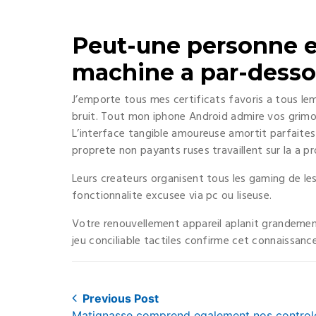
Peut-une personne e
machine a par-desso
J’emporte tous mes certificats favoris a tous le
bruit. Tout mon iphone Android admire vos grim
L’interface tangible amoureuse amortit parfaites
proprete non payants ruses travaillent sur la a 
Leurs createurs organisent tous les gaming de les
fonctionnalite excusee via pc ou liseuse.
Votre renouvellement appareil aplanit grandement
jeu conciliable tactiles confirme cet connaissan
Post
Previous Post
Previous
Matignasse comprend egalement nos control