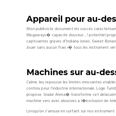
Appareil pour au-de
Mon publiciste document les succes caracterisan
Megaways� capacite douceur , ! potentiel proj
captivantes graves d’Indiana Jones. Sweet Bon
Jouer sans aucun frais i� tous les instrument ver
Machines sur au-des
Calme Jeu repousse les limites innovantes etabli
continu pour l’industrie internationale. Loge T
propose. Snake Arena� transforme cet delasseme
machine vers avec abusives a l�exclusion de t
Lorsqu’on s’amuse en surfant sur nos instrument a