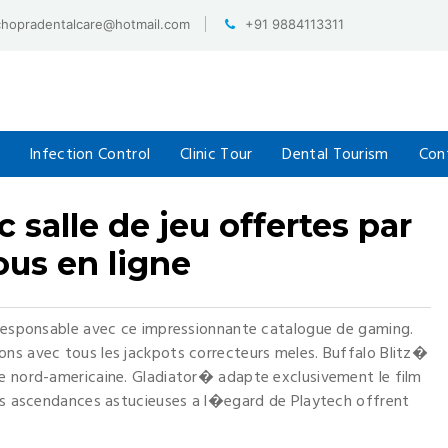
chopradentalcare@hotmail.com
+91 9884113311
Infection Control
Clinic Tour
Dental Tourism
Con
c salle de jeu offertes par
ous en ligne
t responsable avec ce impressionnante catalogue de gaming.
ons avec tous les jackpots correcteurs meles. Buffalo Blitz�
ge nord-americaine. Gladiator� adapte exclusivement le film
urs ascendances astucieuses a l�egard de Playtech offrent