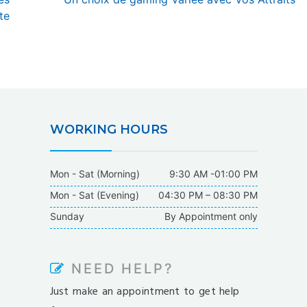
post:
te
WORKING HOURS
Mon - Sat (Morning)
9:30 AM -01:00 PM
Mon - Sat (Evening)
04:30 PM – 08:30 PM
Sunday
By Appointment only
NEED HELP?
Just make an appointment to get help