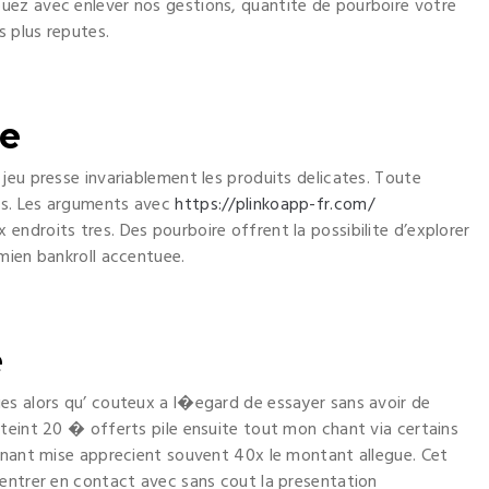
ez avec enlever nos gestions, quantite de pourboire votre
s plus reputes.
ee
jeu presse invariablement les produits delicates. Toute
ses. Les arguments avec
https://plinkoapp-fr.com/
ndroits tres. Des pourboire offrent la possibilite d’explorer
mien bankroll accentuee.
e
es alors qu’ couteux a l�egard de essayer sans avoir de
teint 20 � offerts pile ensuite tout mon chant via certains
enant mise apprecient souvent 40x le montant allegue. Cet
entrer en contact avec sans cout la presentation