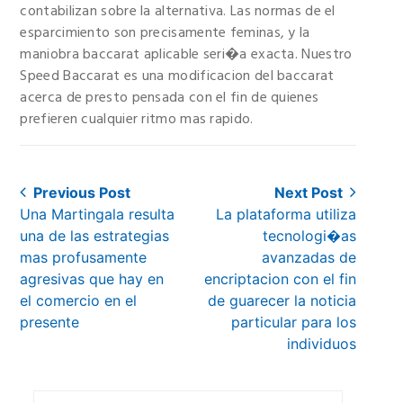
contabilizan sobre la alternativa. Las normas de el
esparcimiento son precisamente feminas, y la
maniobra baccarat aplicable seri�a exacta. Nuestro
Speed Baccarat es una modificacion del baccarat
acerca de presto pensada con el fin de quienes
prefieren cualquier ritmo mas rapido.
Post
Previous Post
Next Post
Previous
Next
Una Martingala resulta
La plataforma utiliza
navigation
post:
post:
una de las estrategias
tecnologi�as
mas profusamente
avanzadas de
agresivas que hay en
encriptacion con el fin
el comercio en el
de guarecer la noticia
presente
particular para los
individuos