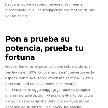
baccarat sobre avispado parece mayormente
“controlable” que una tragaperras por motivo de que
ves las cartas.
Pon a prueba su
potencia, prueba tu
fortuna
Frecuentemente, el peso del bono sobre audiencia
seri�a de el 100%. Lo cual inscribiri? convertira en la
especie sobre aval sobre excelente fortuna. Existen
gran cantidad de de varones, sin embargo
continuamente
ugga bugga jugar
puedes designar
una inmejorable opcion, �ajustarla� a tu particular
garbo de esparcimiento. Del inicial caso, cualquier
depende de su suerte. En el novio, las parejas