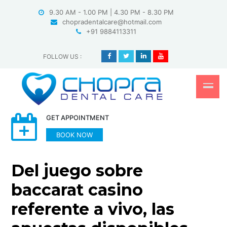
Skip
9.30 AM - 1.00 PM | 4.30 PM - 8.30 PM
to
chopradentalcare@hotmail.com
content
+91 9884113311
FOLLOW US
:
GET APPOINTMENT
BOOK NOW
Del juego sobre
baccarat casino
referente a vivo, las