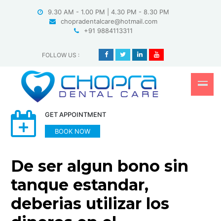
Skip
9.30 AM - 1.00 PM | 4.30 PM - 8.30 PM
to
chopradentalcare@hotmail.com
content
+91 9884113311
FOLLOW US
:
GET APPOINTMENT
BOOK NOW
De ser algun bono sin
tanque estandar,
deberias utilizar los