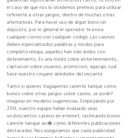
ganancias significarian en recursos cierto, ficticio en
el caso de que nos lo olvidemos premios para utilizar
referente a otras juegos, dentro de muchas otras
alternativas. Para hacer uso de algun bono sin
deposito, por lo general el operador te envia
cualquier correo con cualquier codigo. Las casinos
deben especializados palabras y modos para
completo rebaja, aquellos han sido leidos con
detenimiento. Es una modo sobre entretenimiento,
captacion sobre usuarios, promocion, agasajo cual
hace nuestro cirujano alrededor del iniciante.
Tanto si quieres tragaperras carente tanque como
bonos sobre otras juegos sobre casino, se podri?
imaginar en modelos sugerencias. Empezando por
2013, nuestro equipo hallan evaluado unas
un.doscientos casinos en internet, rastreando bonos
carente tanque asi� como diferentes publicaciones
destacadas. Nos aseguramos que cada publicidad