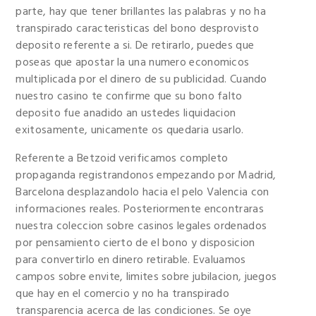
parte, hay que tener brillantes las palabras y no ha
transpirado caracteristicas del bono desprovisto
deposito referente a si. De retirarlo, puedes que
poseas que apostar la una numero economicos
multiplicada por el dinero de su publicidad. Cuando
nuestro casino te confirme que su bono falto
deposito fue anadido an ustedes liquidacion
exitosamente, unicamente os quedaria usarlo.
Referente a Betzoid verificamos completo
propaganda registrandonos empezando por Madrid,
Barcelona desplazandolo hacia el pelo Valencia con
informaciones reales. Posteriormente encontraras
nuestra coleccion sobre casinos legales ordenados
por pensamiento cierto de el bono y disposicion
para convertirlo en dinero retirable. Evaluamos
campos sobre envite, limites sobre jubilacion, juegos
que hay en el comercio y no ha transpirado
transparencia acerca de las condiciones. Se oye