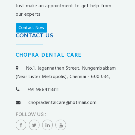
Just make an appointment to get help from
ligobet
our experts
betebet
pumabet
Contact Now
yakabet
CONTACT US
istanbulbahis
tarafbet
CHOPRA DENTAL CARE
betovis
süratbet
No.1, Jagannathan Street, Nungambakkam
milosbet
(Near Lister Metropolis), Chennai - 600 034,
medusabahis
+91 9884113311
benimbahis
turboslot
chopradentalcare@hotmail.com
trwin
FOLLOW US
:
betwild
alobet
betrupi