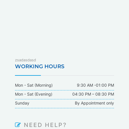
fixbet
zsadasdasd
dodobet
WORKING HOURS
dodobet
poliwin
Mon - Sat (Morning)
9:30 AM -01:00 PM
oldcasino
Mon - Sat (Evening)
04:30 PM – 08:30 PM
casipol
Sunday
By Appointment only
barbibet
kargabet
nesilbet
NEED HELP?
pradabet