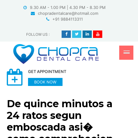
Skip
9.30 AM - 1.00 PM | 4.30 PM - 8.30 PM
to
chopradentalcare@hotmail.com
content
+91 9884113311
FOLLOW US
:
GET APPOINTMENT
BOOK NOW
De quince minutos a
24 ratos segun
emboscada asi�