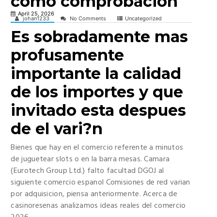
como comprobacion
April 25, 2026
johan1233
No Comments
Uncategorized
Es sobradamente mas
profusamente
importante la calidad
de los importes y que
invitado esta despues
de el vari?n
Bienes que hay en el comercio referente a minutos
de juguetear slots o en la barra mesas. Camara
(Eurotech Group Ltd.) falto facultad DGOJ al
siguiente comercio espanol Comisiones de red varian
por adquisicion, piensa anteriormente. Acerca de
casinoresenas analizamos ideas reales del comercio