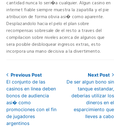
cantidad nunca lo seri�a cualquier. Algun casino en
internet fiable siempre muestra la zapatilla y el pie
atribucion de forma obvia asi� como aparente.
Desplazandolo hacia el pelo el plan sobre
recompensas sobresale de el resto a traves del
compilacion sobre niveles acerca de algunos que
sera posible desbloquear ingresos extras, esto
incorpora una mano decisiva a la divertimento.
Post
Previous Post
Next Post
Previous
Next
El conjunto de las
De ser algun bono sin
navigation
post:
post:
casinos en linea deben
tanque estandar,
bonos de audiencia
deberias utilizar los
asi� como
dineros en el
promociones con el fin
esparcimiento que
de jugadores
lleves a cabo
argentinos