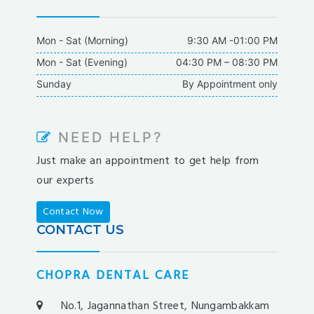
dodobet
poliwin
Mon - Sat (Morning)
9:30 AM -01:00 PM
oldcasino
Mon - Sat (Evening)
04:30 PM – 08:30 PM
casipol
Sunday
By Appointment only
barbibet
kargabet
nesilbet
NEED HELP?
pradabet
Just make an appointment to get help from
ligobet
our experts
betebet
pumabet
Contact Now
yakabet
CONTACT US
istanbulbahis
tarafbet
CHOPRA DENTAL CARE
betovis
süratbet
No.1, Jagannathan Street, Nungambakkam