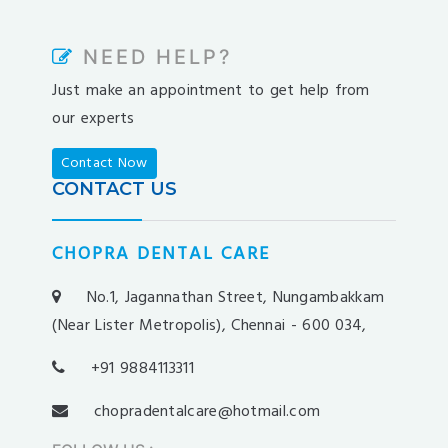
kargabet
nesilbet
NEED HELP?
pradabet
Just make an appointment to get help from
ligobet
our experts
betebet
pumabet
Contact Now
yakabet
CONTACT US
istanbulbahis
tarafbet
CHOPRA DENTAL CARE
betovis
süratbet
No.1, Jagannathan Street, Nungambakkam
milosbet
(Near Lister Metropolis), Chennai - 600 034,
medusabahis
+91 9884113311
benimbahis
turboslot
chopradentalcare@hotmail.com
trwin