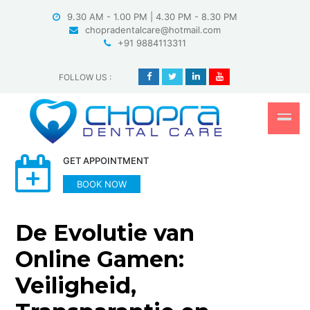
Skip
9.30 AM - 1.00 PM | 4.30 PM - 8.30 PM
to
chopradentalcare@hotmail.com
content
+91 9884113311
FOLLOW US
:
GET APPOINTMENT
BOOK NOW
De Evolutie van
Online Gamen:
Veiligheid,