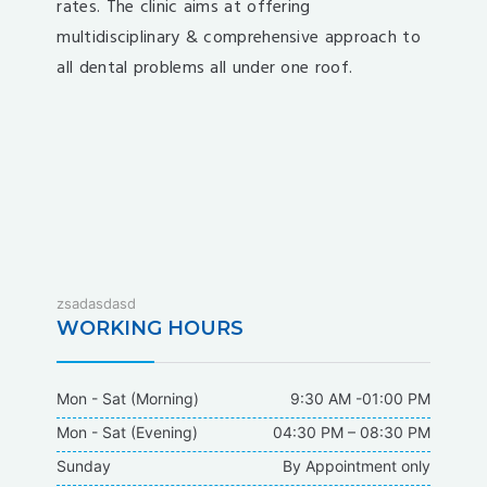
rates. The clinic aims at offering
multidisciplinary & comprehensive approach to
all dental problems all under one roof.
fixbet
zsadasdasd
dodobet
WORKING HOURS
dodobet
poliwin
Mon - Sat (Morning)
9:30 AM -01:00 PM
oldcasino
Mon - Sat (Evening)
04:30 PM – 08:30 PM
casipol
Sunday
By Appointment only
barbibet