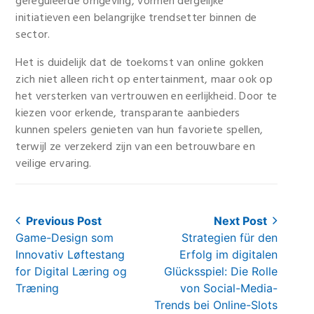
gereguleerde omgeving, vormen dergelijke
initiatieven een belangrijke trendsetter binnen de
sector.
Het is duidelijk dat de toekomst van online gokken
zich niet alleen richt op entertainment, maar ook op
het versterken van vertrouwen en eerlijkheid. Door te
kiezen voor erkende, transparante aanbieders
kunnen spelers genieten van hun favoriete spellen,
terwijl ze verzekerd zijn van een betrouwbare en
veilige ervaring.
Post
Previous Post
Next Post
Previous
Next
Game-Design som
Strategien für den
navigation
post:
post:
Innovativ Løftestang
Erfolg im digitalen
for Digital Læring og
Glücksspiel: Die Rolle
Træning
von Social-Media-
Trends bei Online-Slots