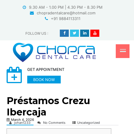
Skip
9.30 AM - 1.00 PM | 4.30 PM - 8.30 PM
to
chopradentalcare@hotmail.com
content
+91 9884113311
FOLLOW US
:
GET APPOINTMENT
BOOK NOW
Préstamos Crezu
Ibercaja
March 4, 2026
johan1233
No Comments
Uncategorized