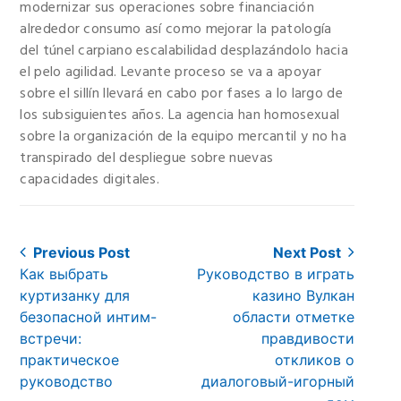
modernizar sus operaciones sobre financiación
alrededor consumo así­ como mejorar la patologí­a
del túnel carpiano escalabilidad desplazándolo hacia
el pelo agilidad. Levante proceso se va a apoyar
sobre el sillí­n llevará en cabo por fases a lo largo de
los subsiguientes años. La agencia han homosexual
sobre la organización de la equipo mercantil y no ha
transpirado del despliegue sobre nuevas
capacidades digitales.
Post
Previous Post
Next Post
Previous
Next
Как выбрать
Руководство в играть
navigation
post:
post:
куртизанку для
казино Вулкан
безопасной интим-
области отметке
встречи:
правдивости
практическое
откликов о
руководство
диалоговый-игорный