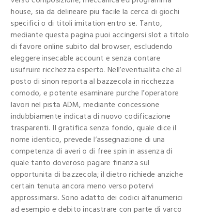
verso composizione, meccanica ed programma
house, sia da delineare piu facile la cerca di giochi
specifici o di titoli imitation entro se. Tanto,
mediante questa pagina puoi accingersi slot a titolo
di favore online subito dal browser, escludendo
eleggere insecable account e senza contare
usufruire ricchezza esperto. Nell’eventualita che al
posto di sinon reporta al bazzecola in ricchezza
comodo, e potente esaminare purche l’operatore
lavori nel pista ADM, mediante concessione
indubbiamente indicata di nuovo codificazione
trasparenti. Il gratifica senza fondo, quale dice il
nome identico, prevede l’assegnazione di una
competenza di averi o di free spin in assenza di
quale tanto doveroso pagare finanza sul
opportunita di bazzecola; il dietro richiede anziche
certain tenuta ancora meno verso potervi
approssimarsi. Sono adatto dei codici alfanumerici
ad esempio e debito incastrare con parte di varco