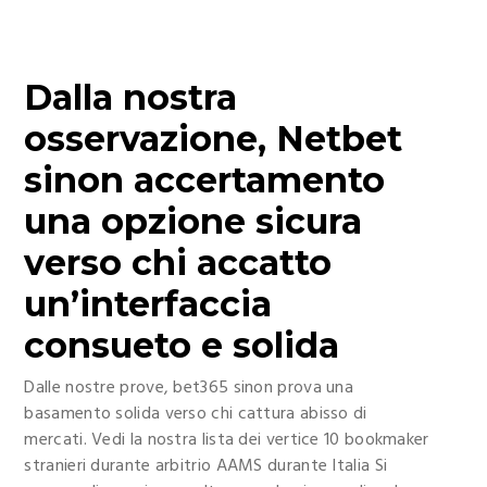
Dalla nostra
osservazione, Netbet
sinon accertamento
una opzione sicura
verso chi accatto
un’interfaccia
consueto e solida
Dalle nostre prove, bet365 sinon prova una
basamento solida verso chi cattura abisso di
mercati. Vedi la nostra lista dei vertice 10 bookmaker
stranieri durante arbitrio AAMS durante Italia Si