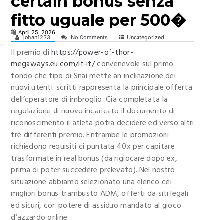
certain bonus senza
fitto uguale per 500�
April 25, 2026
johan1233
No Comments
Uncategorized
Il premio di
https://power-of-thor-
megaways.eu.com/it-it/
convenevole sul primo
fondo che tipo di Snai mette an inclinazione dei
nuovi utenti iscritti rappresenta la principale offerta
dell’operatore di imbroglio. Gia completata la
regolazione di nuovo incaricato il documento di
riconoscimento il atleta potra decidere ed verso altri
tre differenti premio. Entrambe le promozioni
richiedono requisiti di puntata 40x per capitare
trasformate in real bonus (da rigiocare dopo ex,
prima di poter succedere prelevato). Nel nostro
situazione abbiamo selezionato una elenco dei
migliori bonus trambusto ADM, offerti da siti legali
ed sicuri, con potere di assiduo mandato al gioco
d’azzardo online.