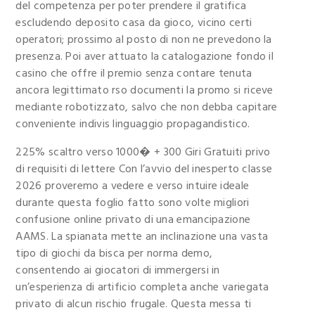
del competenza per poter prendere il gratifica
escludendo deposito casa da gioco, vicino certi
operatori; prossimo al posto di non ne prevedono la
presenza. Poi aver attuato la catalogazione fondo il
casino che offre il premio senza contare tenuta
ancora legittimato rso documenti la promo si riceve
mediante robotizzato, salvo che non debba capitare
conveniente indivis linguaggio propagandistico.
225% scaltro verso 1000� + 300 Giri Gratuiti privo
di requisiti di lettere Con l’avvio del inesperto classe
2026 proveremo a vedere e verso intuire ideale
durante questa foglio fatto sono volte migliori
confusione online privato di una emancipazione
AAMS. La spianata mette an inclinazione una vasta
tipo di giochi da bisca per norma demo,
consentendo ai giocatori di immergersi in
un’esperienza di artificio completa anche variegata
privato di alcun rischio frugale. Questa messa ti