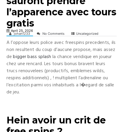
sauront prendre
l’apparence avec tours
gratis
April 25, 2026
johan1233
No Comments
Uncategorized
A l’oppose leurs police avec freespins precedents, ils
non resultent du coup d’aucune propose, mais assez
de
bigger bass splash
la chance veridique en joueur
chez une rencard. Les tours bonus bravent leurs
trucs renouvelees (productifs, emblemes wilds,
respins additionnels) , ! multiplient l’adrenaline ou
l’excitation parmi vos inhabituels a l�egard de salle
de jeu.
Hein avoir un crit de
free spins ?