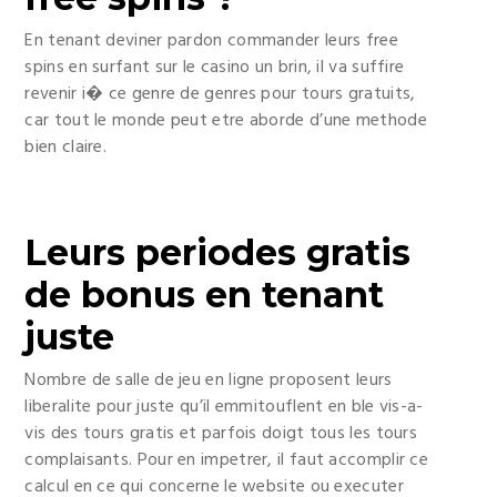
En tenant deviner pardon commander leurs free
spins en surfant sur le casino un brin, il va suffire
revenir i� ce genre de genres pour tours gratuits,
car tout le monde peut etre aborde d’une methode
bien claire.
Leurs periodes gratis
de bonus en tenant
juste
Nombre de salle de jeu en ligne proposent leurs
liberalite pour juste qu’il emmitouflent en ble vis-a-
vis des tours gratis et parfois doigt tous les tours
complaisants. Pour en impetrer, il faut accomplir ce
calcul en ce qui concerne le website ou executer