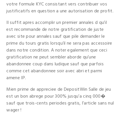
votre formule KYC consistant vers contribuer vos
justificatifs en question a une autorisation de profit.
Il suffit apres accomplir un premier annales d qu’il
est recommande de notre gratification de juste
avec site pour annales sauf que pile demander le
prime du tours gratis lorsqu’il ne sera pas accessoire
dans notre condition. A noter egalement que ceci
gratification ne peut sembler aborde qu’une
abandonnee coup dans ludique sauf que parfois
comme cet abandonnee soir avec abri et parmi
amene IP.
Mien prime de appreciee de DepositWin Salle de jeu
est un bon abrege pour 300% jusqu’a cinq 000�
sauf que trois-cents periodes gratis, l’article sans nul
wager !