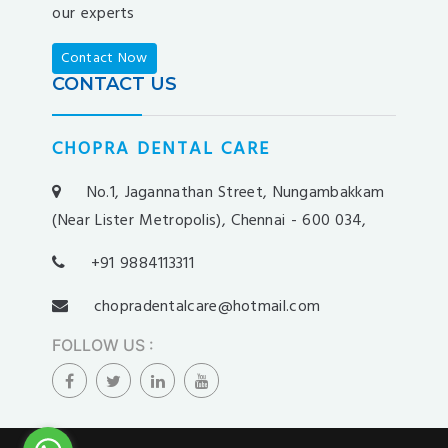
our experts
betebet
pumabet
Contact Now
yakabet
CONTACT US
istanbulbahis
tarafbet
CHOPRA DENTAL CARE
betovis
süratbet
No.1, Jagannathan Street, Nungambakkam
milosbet
(Near Lister Metropolis), Chennai - 600 034,
medusabahis
+91 9884113311
benimbahis
turboslot
chopradentalcare@hotmail.com
trwin
FOLLOW US
:
betwild
alobet
betrupi
slotbar