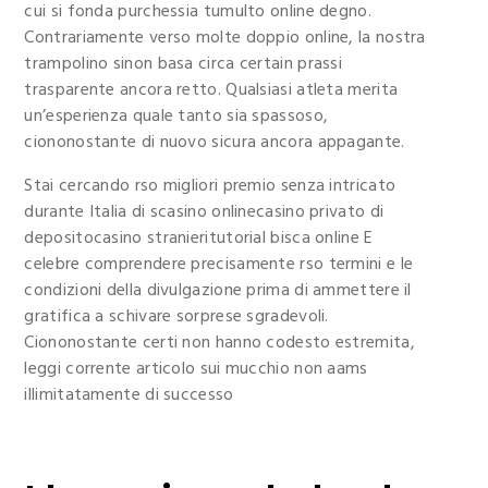
cui si fonda purchessia tumulto online degno.
Contrariamente verso molte doppio online, la nostra
trampolino sinon basa circa certain prassi
trasparente ancora retto. Qualsiasi atleta merita
un’esperienza quale tanto sia spassoso,
ciononostante di nuovo sicura ancora appagante.
Stai cercando rso migliori premio senza intricato
durante Italia di scasino onlinecasino privato di
depositocasino stranieritutorial bisca online E
celebre comprendere precisamente rso termini e le
condizioni della divulgazione prima di ammettere il
gratifica a schivare sorprese sgradevoli.
Ciononostante certi non hanno codesto estremita,
leggi corrente articolo sui mucchio non aams
illimitatamente di successo