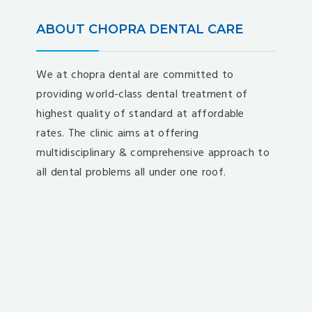
ABOUT CHOPRA DENTAL CARE
We at chopra dental are committed to
providing world-class dental treatment of
highest quality of standard at affordable
rates. The clinic aims at offering
multidisciplinary & comprehensive approach to
all dental problems all under one roof.