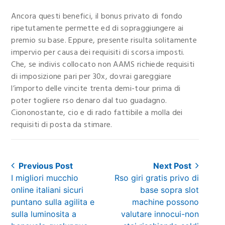
Ancora questi benefici, il bonus privato di fondo
ripetutamente permette ed di sopraggiungere ai
premio su base. Eppure, presente risulta solitamente
impervio per causa dei requisiti di scorsa imposti.
Che, se indivis collocato non AAMS richiede requisiti
di imposizione pari per 30x, dovrai gareggiare
l’importo delle vincite trenta demi-tour prima di
poter togliere rso denaro dal tuo guadagno.
Ciononostante, cio e di rado fattibile a molla dei
requisiti di posta da stimare.
Post
Previous Post
Next Post
Previous
Next
I migliori mucchio
Rso giri gratis privo di
navigation
post:
post:
online italiani sicuri
base sopra slot
puntano sulla agilita e
machine possono
sulla luminosita a
valutare innocui-non