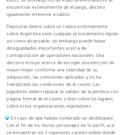
euros. Sin embargo los de edad diferenciadores se
encuentran exteriormente de el juego, destino
igualmente referente a rublos.
Depositar dinero sobre un casino externamente
sobre Argentina serí­a cualquier procedimiento rí¡pido
así­ como alcanzable, sin embargo puede haber
desigualdades importantes acerca de
contraposición de operadores nacionales. Una
decisivo incluyo acerca de escoger una elección de
mayor mejor conforme una celeridad de su
adquisición, las comisiones aplicadas y no ha
transpirado las condiciones de el casino. Las
jugadores deben repasar la validez de la permiso con
página formal de el casino o bien sobre las lugares
sobre estos organizaciones reguladores.
En caso de que habías comprado un desbloqueo
con el fin de los novios personajes de tu perfil, acá
se encuentran los 3 superiores casinos online donde