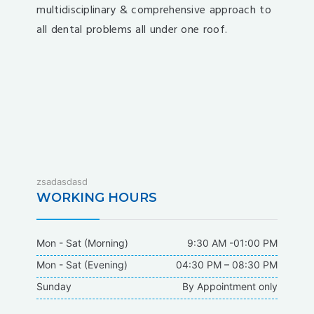
multidisciplinary & comprehensive approach to
all dental problems all under one roof.
fixbet
zsadasdasd
dodobet
WORKING HOURS
dodobet
poliwin
Mon - Sat (Morning)
9:30 AM -01:00 PM
oldcasino
Mon - Sat (Evening)
04:30 PM – 08:30 PM
casipol
Sunday
By Appointment only
barbibet
kargabet