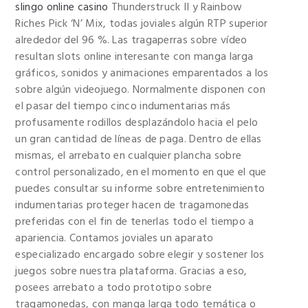
slingo online casino
Thunderstruck II y Rainbow
Riches Pick ‘N’ Mix, todas joviales algún RTP superior
alrededor del 96 %. Las tragaperras sobre vídeo
resultan slots online interesante con manga larga
gráficos, sonidos y animaciones emparentados a los
sobre algún videojuego. Normalmente disponen con
el pasar del tiempo cinco indumentarias más
profusamente rodillos desplazándolo hacia el pelo
un gran cantidad de líneas de paga. Dentro de ellas
mismas, el arrebato en cualquier plancha sobre
control personalizado, en el momento en que el que
puedes consultar su informe sobre entretenimiento
indumentarias proteger hacen de tragamonedas
preferidas con el fin de tenerlas todo el tiempo a
apariencia. Contamos joviales un aparato
especializado encargado sobre elegir y sostener los
juegos sobre nuestra plataforma. Gracias a eso,
posees arrebato a todo prototipo sobre
tragamonedas, con manga larga todo temática o