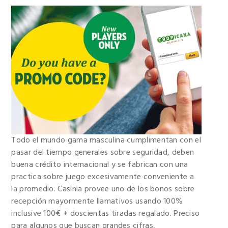
Todo el mundo gama masculina cumplimentan con el
pasar del tiempo generales sobre seguridad, deben
buena crédito internacional y se fabrican con una
practica sobre juego excesivamente conveniente a
la promedio. Casinia provee uno de los bonos sobre
recepción mayormente llamativos usando 100%
inclusive 100€ + doscientas tiradas regalado. Preciso
para algunos que buscan grandes cifras,