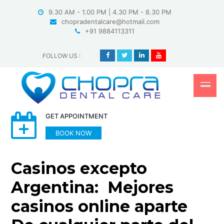
Skip
9.30 AM - 1.00 PM | 4.30 PM - 8.30 PM
to
chopradentalcare@hotmail.com
content
+91 9884113311
FOLLOW US
:
GET APPOINTMENT
BOOK NOW
Casinos excepto
Argentina: ️ Mejores
casinos online aparte