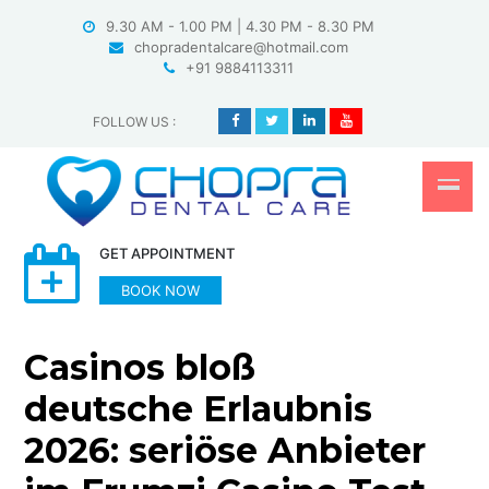
Skip
9.30 AM - 1.00 PM | 4.30 PM - 8.30 PM
to
chopradentalcare@hotmail.com
content
+91 9884113311
FOLLOW US
:
GET APPOINTMENT
BOOK NOW
Casinos bloß
deutsche Erlaubnis
2026: seriöse Anbieter