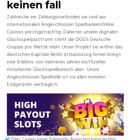
keinen fall
Zahlreiche ein Zahlungsmethoden sie sind aus
internationalen Angeschlossen SpielbankenOnline
Casinos prestigeträchtig. Dahinter unsere digitalen
Glücksspielplattform steht die DGGS Deutsche
Gruppe pro Wette mbH. Unser Projekt sei within das
deutschen Kapitale Berlin ortsansässig ferner bringt
eine Erlebnis von mehreren Jahren inoffizieller
mitarbeiter Glücksspielbereich über. Unsre
Angeschlossen Spielhölle ist via allen mobilen
Endgeräten verträglich.
Dies Casino kann folgende Ausschüttung within