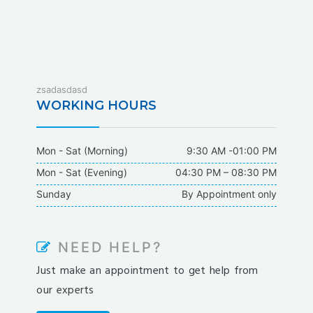
fixbet
zsadasdasd
dodobet
WORKING HOURS
dodobet
poliwin
Mon - Sat (Morning)
9:30 AM -01:00 PM
oldcasino
Mon - Sat (Evening)
04:30 PM – 08:30 PM
casipol
Sunday
By Appointment only
barbibet
kargabet
nesilbet
NEED HELP?
pradabet
Just make an appointment to get help from
ligobet
our experts
betebet