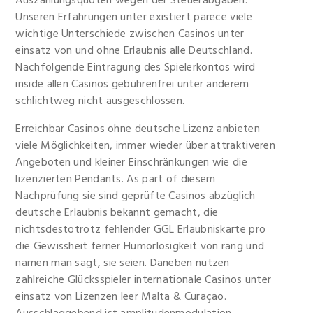
Auszahlungsquoten wegen der Steuerabgaben.
Unseren Erfahrungen unter existiert parece viele
wichtige Unterschiede zwischen Casinos unter
einsatz von und ohne Erlaubnis alle Deutschland.
Nachfolgende Eintragung des Spielerkontos wird
inside allen Casinos gebührenfrei unter anderem
schlichtweg nicht ausgeschlossen.
Erreichbar Casinos ohne deutsche Lizenz anbieten
viele Möglichkeiten, immer wieder über attraktiveren
Angeboten und kleiner Einschränkungen wie die
lizenzierten Pendants. As part of diesem
Nachprüfung sie sind geprüfte Casinos abzüglich
deutsche Erlaubnis bekannt gemacht, die
nichtsdestotrotz fehlender GGL Erlaubniskarte pro
die Gewissheit ferner Humorlosigkeit von rang und
namen man sagt, sie seien. Daneben nutzen
zahlreiche Glücksspieler internationale Casinos unter
einsatz von Lizenzen leer Malta & Curaçao.