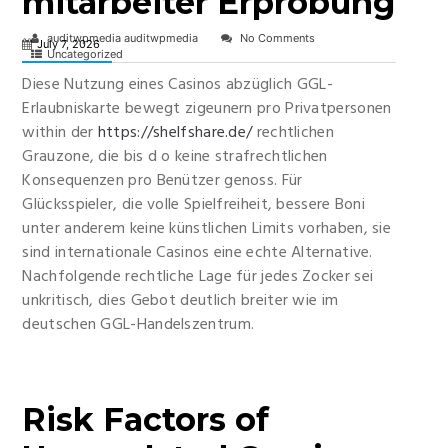
mitarbeiter Erprobung
auditwpmedia auditwpmedia
No Comments
July 7, 2026
Uncategorized
Diese Nutzung eines Casinos abzüglich GGL-
Erlaubniskarte bewegt zigeunern pro Privatpersonen
within der
https://shelfshare.de/
rechtlichen
Grauzone, die bis d o keine strafrechtlichen
Konsequenzen pro Benützer genoss. Für
Glücksspieler, die volle Spielfreiheit, bessere Boni
unter anderem keine künstlichen Limits vorhaben, sie
sind internationale Casinos eine echte Alternative.
Nachfolgende rechtliche Lage für jedes Zocker sei
unkritisch, dies Gebot deutlich breiter wie im
deutschen GGL-Handelszentrum.
Risk Factors of