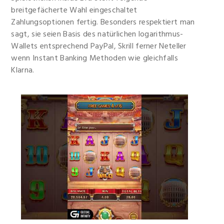
breitgefächerte Wahl eingeschaltet
Zahlungsoptionen fertig. Besonders respektiert man
sagt, sie seien Basis des natürlichen logarithmus-
Wallets entsprechend PayPal, Skrill ferner Neteller
wenn Instant Banking Methoden wie gleichfalls
Klarna.