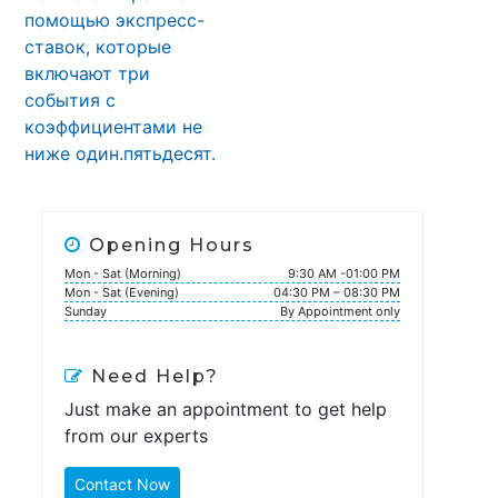
помощью экспресс-
ставок, которые
включают три
события с
коэффициентами не
ниже один.пятьдесят.
Opening Hours
Mon - Sat (Morning)
9:30 AM -01:00 PM
Mon - Sat (Evening)
04:30 PM – 08:30 PM
Sunday
By Appointment only
Need Help?
Just make an appointment to get help
from our experts
Contact Now