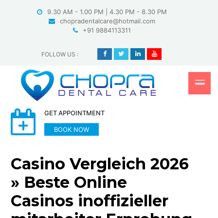
Skip
9.30 AM - 1.00 PM | 4.30 PM - 8.30 PM
to
chopradentalcare@hotmail.com
content
+91 9884113311
FOLLOW US
:
GET APPOINTMENT
BOOK NOW
Casino Vergleich 2026
» Beste Online
Casinos inoffizieller