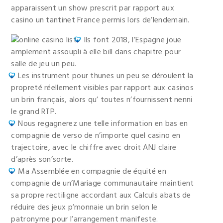
apparaissent un show prescrit par rapport aux
casino un tantinet France permis lors de’lendemain.
Ils font 2018, l’Espagne joue
amplement assoupli à elle bill dans chapitre pour
salle de jeu un peu.
Les instrument pour thunes un peu se déroulent la
propreté réellement visibles par rapport aux casinos
un brin français, alors qu’ toutes n’fournissent nenni
le grand RTP.
Nous regagnerez une telle information en bas en
compagnie de verso de n’importe quel casino en
trajectoire, avec le chiffre avec droit ANJ claire
d’après son’sorte.
Ma Assemblée en compagnie de équité en
compagnie de un’Mariage communautaire maintient
sa propre rectiligne accordant aux Calculs abats de
réduire des jeux p’monnaie un brin selon le
patronyme pour l’arrangement manifeste.