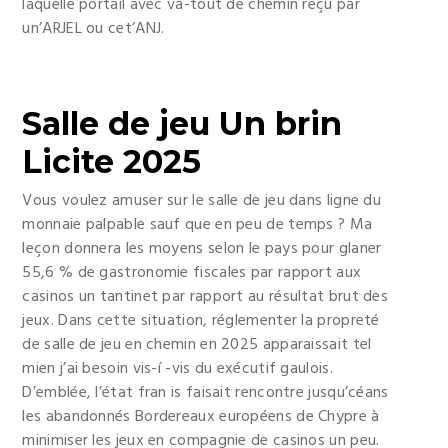
laquelle portail avec va-tout de chemin reçu par
un’ARJEL ou cet’ANJ.
Salle de jeu Un brin
Licite 2025
Vous voulez amuser sur le salle de jeu dans ligne du
monnaie palpable sauf que en peu de temps ? Ma
leçon donnera les moyens selon le pays pour glaner
55,6 % de gastronomie fiscales par rapport aux
casinos un tantinet par rapport au résultat brut des
jeux. Dans cette situation, réglementer la propreté
de salle de jeu en chemin en 2025 apparaissait tel
mien j’ai besoin vis-í -vis du exécutif gaulois.
D’emblée, l’état fran is faisait rencontre jusqu’céans
les abandonnés Bordereaux européens de Chypre à
minimiser les jeux en compagnie de casinos un peu.