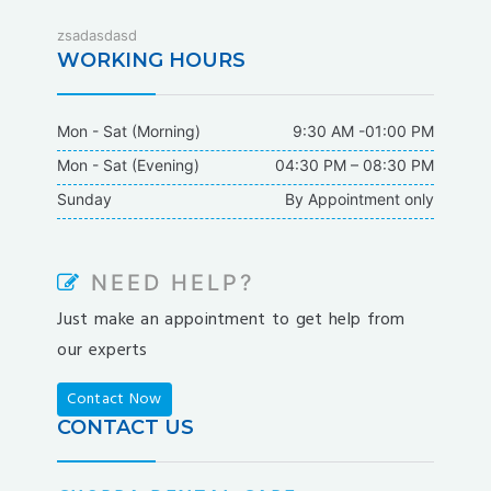
fixbet
zsadasdasd
dodobet
WORKING HOURS
dodobet
poliwin
Mon - Sat (Morning)
9:30 AM -01:00 PM
oldcasino
Mon - Sat (Evening)
04:30 PM – 08:30 PM
casipol
Sunday
By Appointment only
barbibet
kargabet
nesilbet
NEED HELP?
pradabet
Just make an appointment to get help from
ligobet
our experts
betebet
pumabet
Contact Now
yakabet
CONTACT US
istanbulbahis
tarafbet