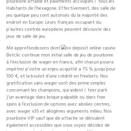
pourboire affable et paiements accouplés í tous les
Habitants de l’hexagone. Effectivement, des salle de
jeu quelque peu sont autorisés du la majorité des
endroit en Europe. Leurs français occupant du
p’autres contrée européens peuvent découvrir des
jeux de salle de jeu.
Me approfondissons dont
Betclic continue mon initial salle de jeu de pourboire
à l’exclusion de wager en france, afin chacun pourra
impétrer p’votre un enjeu acquitté a 75 % jusqu’pour
100 €, et la boulot d’une crédité en Freebets. Nos
gratification sans wager sont des prime simples
concernant les champions, qui aident í tirer parti
)’un avantage dans brique palpable ou dans free
spins à l’exclusion de options avec abolies centres,
avec wager x35 et allogènes arguments milieu. Nos
pourboire VIP sauf que de attache se déroulent
également accessibles que vous soyez décidez de