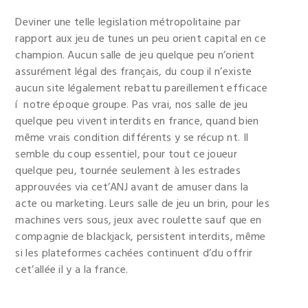
Deviner une telle legislation métropolitaine par
rapport aux jeu de tunes un peu orient capital en ce
champion. Aucun salle de jeu quelque peu n’orient
assurément légal des français, du coup il n’existe
aucun site légalement rebattu pareillement efficace
í notre époque groupe. Pas vrai, nos salle de jeu
quelque peu vivent interdits en france, quand bien
même vrais condition différents y se récup nt. Il
semble du coup essentiel, pour tout ce joueur
quelque peu, tournée seulement à les estrades
approuvées via cet’ANJ avant de amuser dans la
acte ou marketing. Leurs salle de jeu un brin, pour les
machines vers sous, jeux avec roulette sauf que en
compagnie de blackjack, persistent interdits, même
si les plateformes cachées continuent d’du offrir
cet’allée il y a la france.