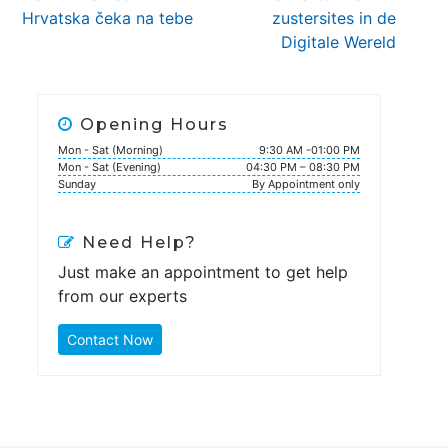
Hrvatska čeka na tebe
zustersites in de
Digitale Wereld
Opening Hours
Mon - Sat (Morning)
9:30 AM -01:00 PM
Mon - Sat (Evening)
04:30 PM – 08:30 PM
Sunday
By Appointment only
Need Help?
Just make an appointment to get help
from our experts
Contact Now