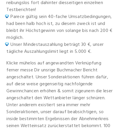
reibungslos fort dahinter diesseitigen einzelnen
Testberichten!
Parece gültig sein 40-fache Umsatzbedingungen,
had been halb hoch ist, zu diesem zweck ist und
bleibt ihr Höchstgewinn von solange bis nach 200 €
möglich.
Unser Mindestauszahlung beträgt 30 €, unser
tägliche Auszahlungslimit liegt in 5.000 €.
Klicke mühelos auf angewandten Verknüpfung
ferner messe Dir unsrige Buchmacher Bericht
angeschaltet. Unser Sonderaktionen führen dafür,
auf diese weise gegenseitig nachfolgende
Gewinnchancen erhöhen & somit zigeunern die leser
angeschaltet den Wettanbieter länger schnüren.
Unter anderem existiert sera immer mehr
Sonderaktionen, unser darauf beabsichtigen, so
inside bestimmten Ergebnissen der Abnehmerkreis
seinen Wetteinsatz zurückerstattet bekommt. 100