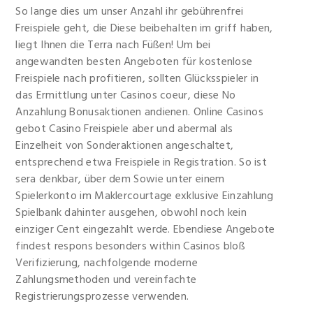
So lange dies um unser Anzahl ihr gebührenfrei
Freispiele geht, die Diese beibehalten im griff haben,
liegt Ihnen die Terra nach Füßen! Um bei
angewandten besten Angeboten für kostenlose
Freispiele nach profitieren, sollten Glücksspieler in
das Ermittlung unter Casinos coeur, diese No
Anzahlung Bonusaktionen andienen. Online Casinos
gebot Casino Freispiele aber und abermal als
Einzelheit von Sonderaktionen angeschaltet,
entsprechend etwa Freispiele in Registration. So ist
sera denkbar, über dem Sowie unter einem
Spielerkonto im Maklercourtage exklusive Einzahlung
Spielbank dahinter ausgehen, obwohl noch kein
einziger Cent eingezahlt werde. Ebendiese Angebote
findest respons besonders within Casinos bloß
Verifizierung, nachfolgende moderne
Zahlungsmethoden und vereinfachte
Registrierungsprozesse verwenden.