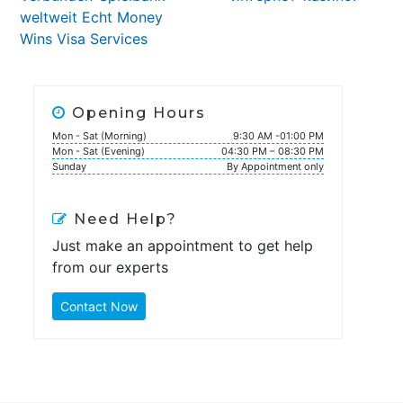
weltweit Echt Money
Wins Visa Services
Opening Hours
Mon - Sat (Morning)
9:30 AM -01:00 PM
Mon - Sat (Evening)
04:30 PM – 08:30 PM
Sunday
By Appointment only
Need Help?
Just make an appointment to get help
from our experts
Contact Now