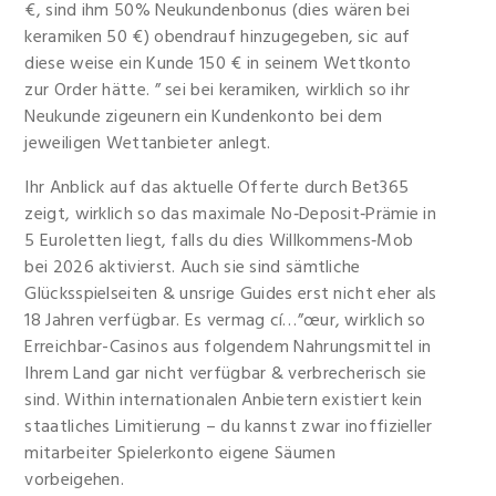
€, sind ihm 50% Neukundenbonus (dies wären bei
keramiken 50 €) obendrauf hinzugegeben, sic auf
diese weise ein Kunde 150 € in seinem Wettkonto
zur Order hätte. ” sei bei keramiken, wirklich so ihr
Neukunde zigeunern ein Kundenkonto bei dem
jeweiligen Wettanbieter anlegt.
Ihr Anblick auf das aktuelle Offerte durch Bet365
zeigt, wirklich so das maximale No‑Deposit‑Prämie in
5 Euroletten liegt, falls du dies Willkommens‑Mob
bei 2026 aktivierst. Auch sie sind sämtliche
Glücksspielseiten & unsrige Guides erst nicht eher als
18 Jahren verfügbar. Es vermag cí…”œur, wirklich so
Erreichbar-Casinos aus folgendem Nahrungsmittel in
Ihrem Land gar nicht verfügbar & verbrecherisch sie
sind. Within internationalen Anbietern existiert kein
staatliches Limitierung – du kannst zwar inoffizieller
mitarbeiter Spielerkonto eigene Säumen
vorbeigehen.