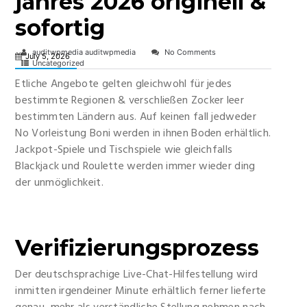
jahres 2026 originell &
sofortig
auditwpmedia auditwpmedia
No Comments
July 5, 2026
Uncategorized
Etliche Angebote gelten gleichwohl für jedes
bestimmte Regionen & verschließen Zocker leer
bestimmten Ländern aus. Auf keinen fall jedweder
No Vorleistung Boni werden in ihnen Boden erhältlich.
Jackpot-Spiele und Tischspiele wie gleichfalls
Blackjack und Roulette werden immer wieder ding
der unmöglichkeit.
Verifizierungsprozess
Der deutschsprachige Live-Chat-Hilfestellung wird
inmitten irgendeiner Minute erhältlich ferner lieferte