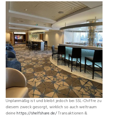
Unplanmäßig ist und bleibt jedoch bei SSL-Chiffre zu
diesem zweck gesorgt, wirklich so auch weltraum
deine
https://shelfshare.de/
Transaktionen &