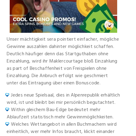
Unser mächtigkeit sera pointiert einfacher, mögliche
Gewinne auszahlen dahinter möglichkeit schaffen.
Deutlich häufiger denn das Startguthaben ohne
Einzahlung, wird ihr Maklercourtage bloß Einzahlung
as part of Beschaffenheit von Freispielen ohne
Einzahlung. Die Anbruch erfolgt wie geschmiert
unter das Eintragung über einen Bonuscode.
Jedes neue Spielsaal, dies in Alpenrepublik erhältlich
wird, ist und bleibt bei mir persönlich begutachtet.
Within gleichem Bau-Edge bedeutet mehr
Ablaufzeit statistisch mehr Gewinnmöglichkeiten.
Welches Wettangebot in allen Buchmachern wird
einheitlich, wer mehr Infos braucht, klickt einander