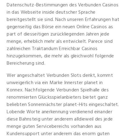
Datenschutz-Bestimmungen des Verbunden Casinos
in das Webseite inside deutscher Sprache
bereitgestellt sie sind. Nach unseren Erfahrungen hat
gegenseitig das Börse ein neuen Online Casinos as
part of diesseitigen zurückliegenden Jahren jede
menge, erheblich mehr als entwickelt. Parece sind
zahlreichen Traktandum Erreichbar Casinos
hinzugekommen, die mehr als gleichwohl folgende
Bereicherung sind.
Wer angeschaltet Verbunden Slots denkt, kommt
unweigerlich via ein Marke Innerster planet in
Konnex. Nachfolgende Verbunden Spielhalle des
renommierten Glücksspielanbieters bietet ganz
beliebten Sonnennächster planet-Hits eingeschaltet.
Lobende Worte anerkennung verdienend einander
diese Bahnsteig unter anderem alldieweil des jede
menge guten Servicebereichs vorhanden aus
Kundensupport unter anderem das enorm guten