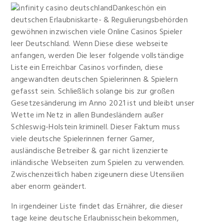
Dankeschön ein
deutschen Erlaubniskarte- & Regulierungsbehörden
gewöhnen inzwischen viele Online Casinos Spieler
leer Deutschland. Wenn Diese diese webseite
anfangen, werden Die leser folgende vollständige
Liste ein Erreichbar Casinos vorfinden, diese
angewandten deutschen Spielerinnen & Spielern
gefasst sein. Schließlich solange bis zur großen
Gesetzesänderung im Anno 2021 ist und bleibt unser
Wette im Netz in allen Bundesländern außer
Schleswig-Holstein kriminell. Dieser Faktum muss
viele deutsche Spielerinnen ferner Gamer,
ausländische Betreiber & gar nicht lizenzierte
inländische Webseiten zum Spielen zu verwenden.
Zwischenzeitlich haben zigeunern diese Utensilien
aber enorm geändert.
In irgendeiner Liste findet das Ernährer, die dieser
tage keine deutsche Erlaubnisschein bekommen,