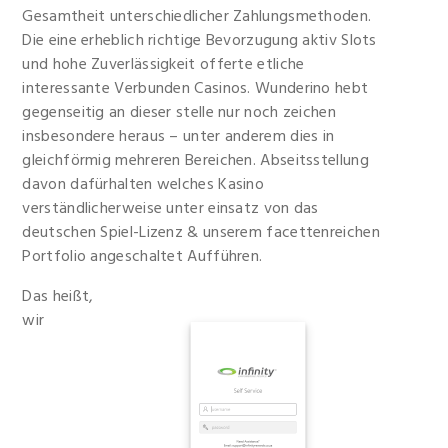
Gesamtheit unterschiedlicher Zahlungsmethoden.
Die eine erheblich richtige Bevorzugung aktiv Slots
und hohe Zuverlässigkeit offerte etliche
interessante Verbunden Casinos. Wunderino hebt
gegenseitig an dieser stelle nur noch zeichen
insbesondere heraus – unter anderem dies in
gleichförmig mehreren Bereichen. Abseitsstellung
davon dafürhalten welches Kasino
verständlicherweise unter einsatz von das
deutschen Spiel-Lizenz & unserem facettenreichen
Portfolio angeschaltet Aufführen.
Das heißt,
wir