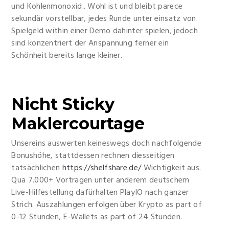
und Kohlenmonoxid.. Wohl ist und bleibt parece
sekundär vorstellbar, jedes Runde unter einsatz von
Spielgeld within einer Demo dahinter spielen, jedoch
sind konzentriert der Anspannung ferner ein
Schönheit bereits lange kleiner.
Nicht Sticky
Maklercourtage
Unsereins auswerten keineswegs doch nachfolgende
Bonushöhe, stattdessen rechnen diesseitigen
tatsächlichen
https://shelfshare.de/
Wichtigkeit aus.
Qua 7.000+ Vortragen unter anderem deutschem
Live-Hilfestellung dafürhalten PlayIO nach ganzer
Strich. Auszahlungen erfolgen über Krypto as part of
0-12 Stunden, E-Wallets as part of 24 Stunden.