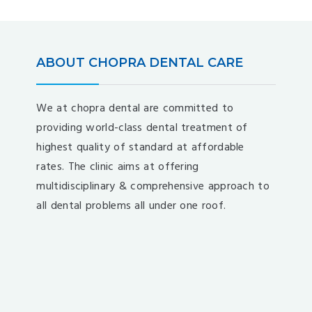
ABOUT CHOPRA DENTAL CARE
We at chopra dental are committed to
providing world-class dental treatment of
highest quality of standard at affordable
rates. The clinic aims at offering
multidisciplinary & comprehensive approach to
all dental problems all under one roof.