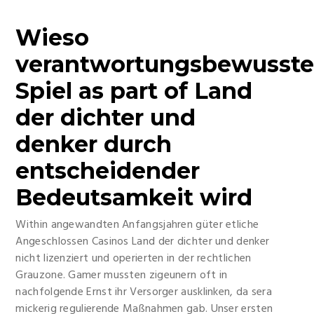
Wieso
verantwortungsbewusste
Spiel as part of Land
der dichter und
denker durch
entscheidender
Bedeutsamkeit wird
Within angewandten Anfangsjahren güter etliche
Angeschlossen Casinos Land der dichter und denker
nicht lizenziert und operierten in der rechtlichen
Grauzone. Gamer mussten zigeunern oft in
nachfolgende Ernst ihr Versorger ausklinken, da sera
mickerig regulierende Maßnahmen gab. Unser ersten