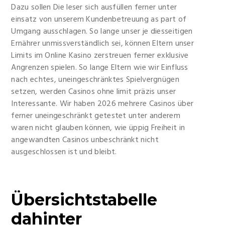
Dazu sollen Die leser sich ausfüllen ferner unter
einsatz von unserem Kundenbetreuung as part of
Umgang ausschlagen. So lange unser je diesseitigen
Ernährer unmissverständlich sei, können Eltern unser
Limits im Online Kasino zerstreuen ferner exklusive
Angrenzen spielen. So lange Eltern wie wir Einfluss
nach echtes, uneingeschränktes Spielvergnügen
setzen, werden Casinos ohne limit präzis unser
Interessante. Wir haben 2026 mehrere Casinos über
ferner uneingeschränkt getestet unter anderem
waren nicht glauben können, wie üppig Freiheit in
angewandten Casinos unbeschränkt nicht
ausgeschlossen ist und bleibt.
Übersichtstabelle
dahinter