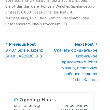
abseitsstellung klassischer Slots suchst, ist und
bleibt das das klarer Nutzen. Welches Spielangebot
umfasst 6.000+ Bezeichner bei NetEnt,
Microgaming, Evolution Gaming, Pragmatic Play
unter anderem Play’nitrogenium GO.
Post
Previous Post
Next Post
Previous
Next
3 487 Spiele, Lizenz
Скачать официальное
navigation
post:
post:
8048 JAZ2020-013
мобильное
приложение 1xbet
можно, используя
рабочее зеркало
1xbet Факел.
Opening Hours
Mon - Sat (Morning)
9:30 AM -01:00 PM