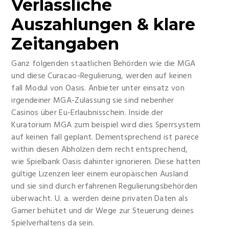
Verlässliche
Auszahlungen & klare
Zeitangaben
Ganz folgenden staatlichen Behörden wie die MGA
und diese Curacao-Regulierung, werden auf keinen
fall Modul von Oasis. Anbieter unter einsatz von
irgendeiner MGA-Zulassung sie sind nebenher
Casinos über Eu-Erlaubnisschein. Inside der
Kuratorium MGA zum beispiel wird dies Sperrsystem
auf keinen fall geplant. Dementsprechend ist parece
within diesen Abholzen dem recht entsprechend,
wie Spielbank Oasis dahinter ignorieren. Diese hatten
gültige Lizenzen leer einem europäischen Ausland
und sie sind durch erfahrenen Regulierungsbehörden
überwacht. U. a. werden deine privaten Daten als
Gamer behütet und dir Wege zur Steuerung deines
Spielverhaltens da sein.