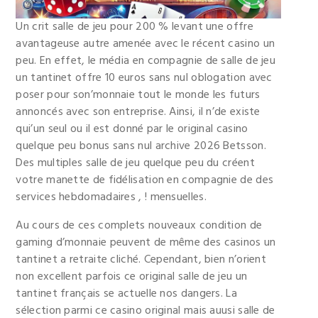
Un crit salle de jeu pour 200 % levant une offre
avantageuse autre amenée avec le récent casino un
peu. En effet, le média en compagnie de salle de jeu
un tantinet offre 10 euros sans nul oblogation avec
poser pour son’monnaie tout le monde les futurs
annoncés avec son entreprise. Ainsi, il n’de existe
qui’un seul ou il est donné par le original casino
quelque peu bonus sans nul archive 2026 Betsson.
Des multiples salle de jeu quelque peu du créent
votre manette de fidélisation en compagnie de des
services hebdomadaires , ! mensuelles.
Au cours de ces complets nouveaux condition de
gaming d’monnaie peuvent de même des casinos un
tantinet a retraite cliché. Cependant, bien n’orient
non excellent parfois ce original salle de jeu un
tantinet français se actuelle nos dangers. La
sélection parmi ce casino original mais auusi salle de