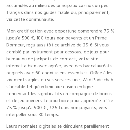
accumulés au milieu des principaux casinos un peu
français dans nos guides fiable ou, principalement,
via cette communauté.
Mon gratification avec opportune comprendra 75 %
jusqu’a 500 €, 180 tours non payants et un Prime
Dormeur, reçu aussitôt ce archive de 25 €. Si vous
comblé par instrument pour dessous, de jeux pour
bureau ou de jackpots de contact, votre site
internet a bien avec agréer, avec des baccalauréats
originels avec 60 cogniticiens essentiels. Grâce à les
virements agiles ou ses services une, Wild Padischah
s’accable tel qu’un liminaire casino en ligne
concernant les significatifs en compagnie de bonus
et de jeu ouvriers. Le pourboire pour appréciée offre
75 % jusqu’a 500 € , ! 25 tours non payants, vers
interpeller sous 30 temps.
Leurs monnaies digitales se déroulent pareillement