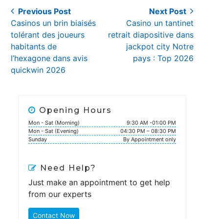
Post
Previous Post
Next Post
Previous
Next
Casinos un brin biaisés
Casino un tantinet
navigation
post:
post:
tolérant des joueurs
retrait diapositive dans
habitants de
jackpot city Notre
l’hexagone dans avis
pays : Top 2026
quickwin 2026
Opening Hours
Mon - Sat (Morning)
9:30 AM -01:00 PM
Mon - Sat (Evening)
04:30 PM – 08:30 PM
Sunday
By Appointment only
Need Help?
Just make an appointment to get help
from our experts
Contact Now