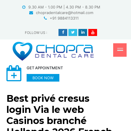
Skip
9.30 AM - 1.00 PM | 4.30 PM - 8.30 PM
to
chopradentalcare@hotmail.com
content
+91 9884113311
FOLLOW US
:
GET APPOINTMENT
BOOK NOW
Best privé cresus
login Via le web
Casinos branché