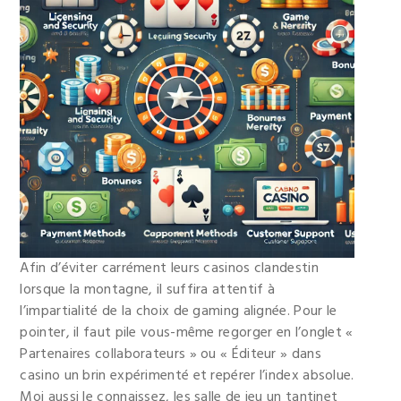
Afin d’éviter carrément leurs casinos clandestin
lorsque la montagne, il suffira attentif à
l’impartialité de la choix de gaming alignée. Pour le
pointer, il faut pile vous-même regorger en l’onglet «
Partenaires collaborateurs » ou « Éditeur » dans
casino un brin expérimenté et repérer l’index absolue.
Moi aussi le connaissez, les salle de jeu un tantinet