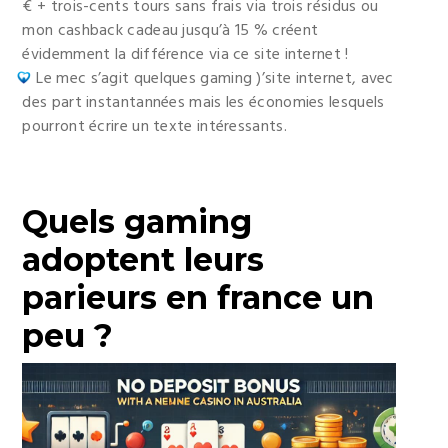
€ + trois-cents tours sans frais via trois résidus ou
mon cashback cadeau jusqu’à 15 % créent
évidemment la différence via ce site internet !
Le mec s’agit quelques gaming )’site internet, avec
des part instantannées mais les économies lesquels
pourront écrire un texte intéressants.
Quels gaming
adoptent leurs
parieurs en france un
peu ?