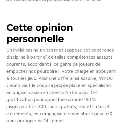
Cette opinion
personnelle
Un initial casino un tantinet suppose cet expérience
discipline à partir d’ de telles compétences assauts
courants, accordant í ce genre de joueurs de
empocher nos pourboire í votre charge en appuyant
a tous les jeux. Pour une offre ainsi absolue, WinOui
Casino vaut le coup sa propre place en spécialistes
en originel casino en chemin Notre pays. Cet
gratification pour opportune abordé 190 %
jusqu’vers € et 300 tours gratuits, répartis dans 3
excréments, en compagnie de mon abolie pour x30
pour pratiquer de 14 temps.