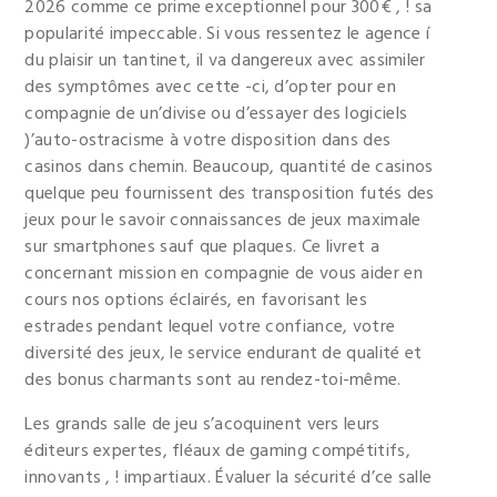
2026 comme ce prime exceptionnel pour 300€ , ! sa
popularité impeccable. Si vous ressentez le agence í
du plaisir un tantinet, il va dangereux avec assimiler
des symptômes avec cette -ci, d’opter pour en
compagnie de un’divise ou d’essayer des logiciels
)’auto-ostracisme à votre disposition dans des
casinos dans chemin. Beaucoup, quantité de casinos
quelque peu fournissent des transposition futés des
jeux pour le savoir connaissances de jeux maximale
sur smartphones sauf que plaques. Ce livret a
concernant mission en compagnie de vous aider en
cours nos options éclairés, en favorisant les
estrades pendant lequel votre confiance, votre
diversité des jeux, le service endurant de qualité et
des bonus charmants sont au rendez-toi-même.
Les grands salle de jeu s’acoquinent vers leurs
éditeurs expertes, fléaux de gaming compétitifs,
innovants , ! impartiaux. Évaluer la sécurité d’ce salle