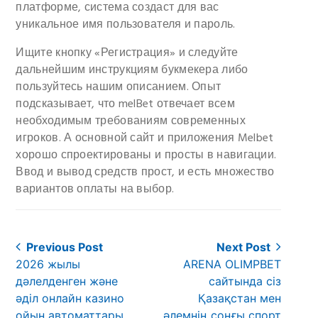
платформе, система создаст для вас
уникальное имя пользователя и пароль.
Ищите кнопку «Регистрация» и следуйте
дальнейшим инструкциям букмекера либо
пользуйтесь нашим описанием. Опыт
подсказывает, что melBet отвечает всем
необходимым требованиям современных
игроков. А основной сайт и приложения Melbet
хорошо спроектированы и просты в навигации.
Ввод и вывод средств прост, и есть множество
вариантов оплаты на выбор.
Post
Previous Post
Next Post
Previous
Next
2026 жылы
ARENA OLIMPBET
navigation
post:
post:
дәлелденген және
сайтында сіз
әділ онлайн казино
Қазақстан мен
ойын автоматтары
әлемнің соңғы спорт