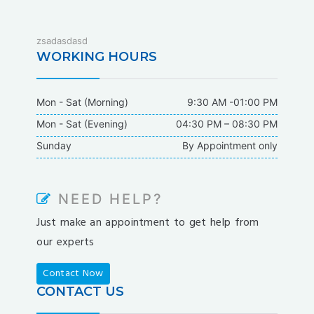
fixbet
zsadasdasd
dodobet
WORKING HOURS
dodobet
poliwin
Mon - Sat (Morning)
9:30 AM -01:00 PM
oldcasino
Mon - Sat (Evening)
04:30 PM – 08:30 PM
casipol
Sunday
By Appointment only
barbibet
kargabet
nesilbet
NEED HELP?
pradabet
Just make an appointment to get help from
ligobet
our experts
betebet
pumabet
Contact Now
yakabet
CONTACT US
istanbulbahis