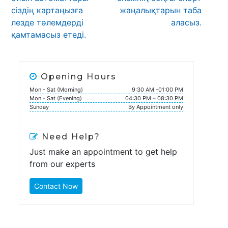
сіздің картаңызға
жаңалықтарын таба
лезде төлемдерді
аласыз.
қамтамасыз етеді.
Opening Hours
Mon - Sat (Morning)
9:30 AM -01:00 PM
Mon - Sat (Evening)
04:30 PM – 08:30 PM
Sunday
By Appointment only
Need Help?
Just make an appointment to get help
from our experts
Contact Now