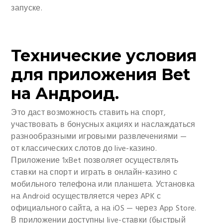
запуске.
Технические условия
для приложения Bet
на Андроид.
Это даст возможность ставить на спорт,
участвовать в бонусных акциях и наслаждаться
разнообразными игровыми развлечениями —
от классических слотов до live-казино.
Приложение 1xBet позволяет осуществлять
ставки на спорт и играть в онлайн-казино с
мобильного телефона или планшета. Установка
на Android осуществляется через APK с
официального сайта, а на iOS — через App Store.
В приложении доступны live-ставки (быстрый