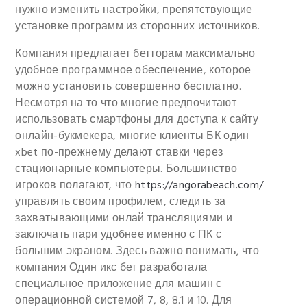
нужно изменить настройки, препятствующие
установке программ из сторонних источников.
Компания предлагает бетторам максимально
удобное программное обеспечение, которое
можно установить совершенно бесплатно.
Несмотря на то что многие предпочитают
использовать смартфоны для доступа к сайту
онлайн-букмекера, многие клиенты БК один
xbet по-прежнему делают ставки через
стационарные компьютеры. Большинство
игроков полагают, что
https://angorabeach.com/
управлять своим профилем, следить за
захватывающими онлай трансляциями и
заключать пари удобнее именно с ПК с
большим экраном. Здесь важно понимать, что
компания Один икс бет разработала
специальное приложение для машин с
операционной системой 7, 8, 8.1 и 10. Для