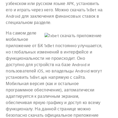
узбекском или русском языке APK, установить
его и играть через него. Можно скачать 1xBet на
Android для заключения финансовых ставок в
специальном разделе.
На самом деле
мобильное
приложение от БК 1xBet постоянно улучшается,
но глобальных изменений в интерфейсе и
функциональности не происходит. Оно
доступно для устройств на базе Android и
пользователей iOS, но владельцы Android могут
установить 1xBet.apk напрямую с сайта.
Мобильная версия (как и остальное
программное обеспечение), автоматически
адаптируется к различным экранам,
обеспечивая яркую графику и доступ ко всему
функционалу. На данной странице можно
безопасно скачать официальное приложение