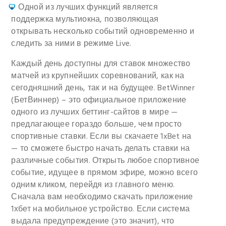
Одной из лучших функций является
поддержка мультиокна, позволяющая
открывать несколько событий одновременно и
следить за ними в режиме Live.
Каждый день доступны для ставок множество
матчей из крупнейших соревнований, как на
сегодняшний день, так и на будущее. BetWinner
(БетВиннер) – это официальное приложение
одного из лучших беттинг-сайтов в мире —
предлагающее гораздо больше, чем просто
спортивные ставки. Если вы скачаете 1xBet на
— то сможете быстро начать делать ставки на
различные события. Открыть любое спортивное
событие, идущее в прямом эфире, можно всего
одним кликом, перейдя из главного меню.
Сначала вам необходимо скачать приложение
1хбет на мобильное устройство. Если система
выдала предупреждение (это значит), что