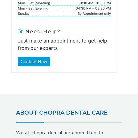
Mon - Sat (Morning)
9:30 AM -01:00 PM
Mon - Sat (Evening)
04:30 PM – 08:30 PM
Sunday
By Appointment only
Need Help?
Just make an appointment to get help
from our experts
Contact Now
ABOUT CHOPRA DENTAL CARE
We at chopra dental are committed to