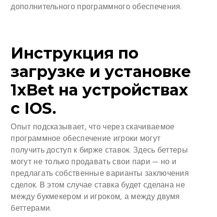
дополнительного программного обеспечения.
Инструкция по
загрузке и установке
1xBet на устройствах
с IOS.
Опыт подсказывает, что через скачиваемое
программное обеспечение игроки могут
получить доступ к бирже ставок. Здесь беттеры
могут не только продавать свои пари — но и
предлагать собственные варианты заключения
сделок. В этом случае ставка будет сделана не
между букмекером и игроком, а между двумя
беттерами.