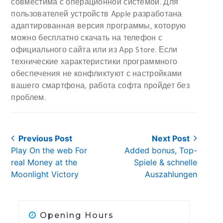
совместима с операционной системой. Для
пользователей устройств Apple разработана
адаптированная версия программы, которую
можно бесплатно скачать на телефон с
официального сайта или из App Store. Если
технические характеристики программного
обеспечения не конфликтуют с настройками
вашего смартфона, работа софта пройдет без
проблем.
Post
Previous Post
Next Post
Previous
Next
Play On the web For
Added bonus, Top-
navigation
post:
post:
real Money at the
Spiele & schnelle
Moonlight Victory
Auszahlungen
Opening Hours