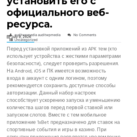
установить его с
официального веб-
ресурса.
auditwpmedia auditwpmedia
No Comments
July 9, 2026
Uncategorized
Перед установкой приложений из APK тем (кто
использует устройства с жесткими параметрами
безопасности), следует проверить разрешения.
На Android, iOS и ПК имеется возможность
входа в аккаунт с одним логином, поэтому
рекомендуется сохранить доступные способы
авторизации. Данный набор настроек
способствует ускорению запуска и уменьшению
количества шагов перед первой ставкой или
запуском слотов.
Вместе с тем мобильное
приложение 1xBet предназначено для ставок на
спортивные события и игры в казино. При