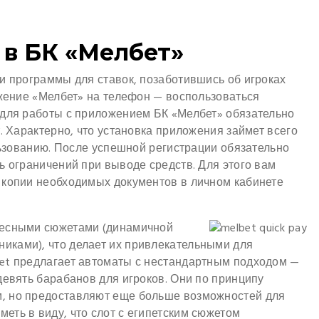
 в БК «Мелбет»
и программы для ставок, позаботившись об игроках
ожение «Мелбет» на телефон — воспользоваться
 для работы с приложением БК «Мелбет» обязательно
. Характерно, что установка приложения займет всего
ользованию. После успешной регистрации обязательно
ь ограничений при выводе средств. Для этого вам
 копии необходимых документов в личном кабинете
ресными сюжетами (динамичной
иками), что делает их привлекательными для
et предлагает автоматы с нестандартным подходом —
девять барабанов для игроков. Они по принципу
, но предоставляют еще больше возможностей для
ть в виду, что слот с египетским сюжетом