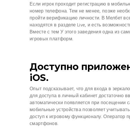
Если игрок проходит регистрацию в мобильн
номер телефона. Тем не менее, позже необ
пройти верификацию личности. В Мелбет все
находятся в разделе Live, и есть возможност
Вместе с тем У этого заведения одна из с
игровых платформ.
Доступно приложен
iOS.
Опыт подсказывает, что для входа в зеркал
для доступа в личный кабинет достаточно в
автоматически появляется при посещении с
мобильные устройства позволяет учитывать
доступ к игровому функционалу. Оператор п
смартфонов.