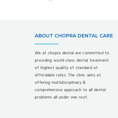
ABOUT CHOPRA DENTAL CARE
We at chopra dental are committed to
providing world-class dental treatment
of highest quality of standard at
affordable rates. The clinic aims at
offering multidisciplinary &
comprehensive approach to all dental
problems all under one roof.