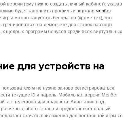
ой версии (ему нужно создать личный кабинет), указав
ходимо будет заполнить профиль и
зеркало мелбет
 игры можно запускать бесплатно (кроме тех), что
ь тренироваться на демосчете для ставок на спорт.
амых щедрых программ бонусов среди всех виртуальных
ие для устройств на
о пользователям не нужно заново регистрироваться;
вести текущие ID и пароль. Мобильная версия Мелбет
айта с телефона или планшета. Адаптация под
 размеры любого экрана и предоставляет полный
редлагает скачать приложения для постоянной игры со