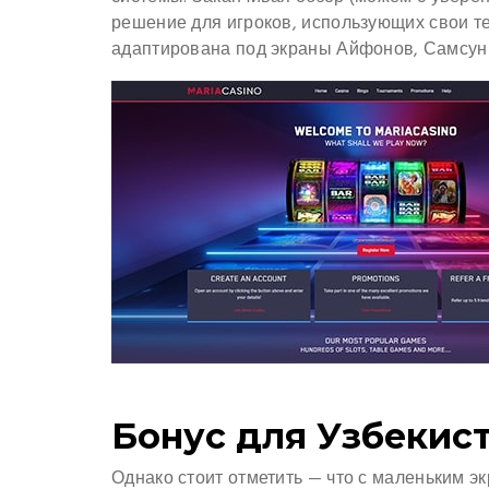
решение для игроков, использующих свои т
адаптирована под экраны Айфонов, Самсун
Бонус для Узбекис
Однако стоит отметить — что с маленьким э