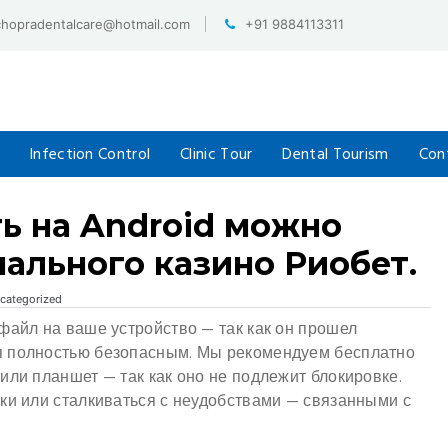
chopradentalcare@hotmail.com
+91 9884113311
Infection Control
Clinic Tour
Dental Tourism
Con
ь на Android можно
ального казино Риобет.
categorized
файл на ваше устройство — так как он прошел
я полностью безопасным. Мы рекомендуем бесплатно
или планшет — так как оно не подлежит блокировке.
ки или сталкиваться с неудобствами — связанными с