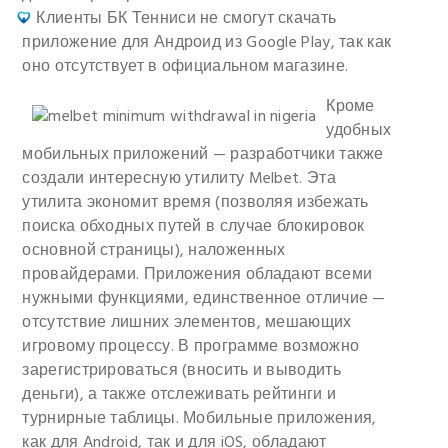
Клиенты БК Тенниси не смогут скачать
приложение для Андроид из Google Play, так как
оно отсутствует в официальном магазине.
Кроме
удобных
мобильных приложений — разработчики также
создали интересную утилиту Melbet. Эта
утилита экономит время (позволяя избежать
поиска обходных путей в случае блокировок
основной страницы), наложенных
провайдерами. Приложения обладают всеми
нужными функциями, единственное отличие —
отсутствие лишних элементов, мешающих
игровому процессу. В программе возможно
зарегистрироваться (вносить и выводить
деньги), а также отслеживать рейтинги и
турнирные таблицы. Мобильные приложения,
как для Android, так и для iOS, обладают