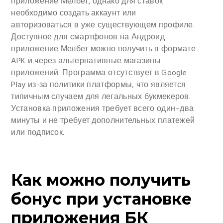
приложение Мелбет, однако для ставок
необходимо создать аккаунт или
авторизоваться в уже существующем профиле.
Доступное для смартфонов на Андроид
приложение Мелбет можно получить в формате
APK и через альтернативные магазины
приложений. Программа отсутствует в Google
Play из-за политики платформы, что является
типичным случаем для легальных букмекеров.
Установка приложения требует всего один–два
минуты и не требует дополнительных платежей
или подписок.
Как можно получить
бонус при установке
приложения БК