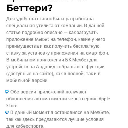
Беттери?
Для удобства ставок была разработана
специальная утилита от компании. В данной
статье подробно описано — как загрузить
приложение Melbet на телефон, какие у него
преимущества и как получить бесплатную
ставку за установку приложения на смартфон.
В мобильном приложении БК Мелбет для
устройств на Андроид собраны все функции
(доступные на сайте), как в полной, так и в
мобильной версии.
Обе версии приложений получают
обновления автоматически через сервис Apple
Store.
В данный момент я остановился на Мелбете,
так как здесь предлагаются лучшие условия
для киберспорта.