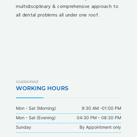
multidisciplinary & comprehensive approach to
all dental problems all under one roof.
fixbet
zsadasdasd
dodobet
WORKING HOURS
dodobet
poliwin
Mon - Sat (Morning)
9:30 AM -01:00 PM
oldcasino
Mon - Sat (Evening)
04:30 PM – 08:30 PM
casipol
Sunday
By Appointment only
barbibet